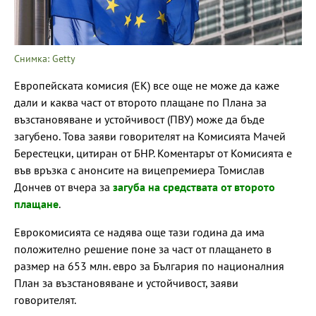
Снимка: Getty
Европейската комисия (ЕК) все още не може да каже
дали и каква част от второто плащане по Плана за
възстановяване и устойчивост (ПВУ) може да бъде
загубено. Това заяви говорителят на Комисията Мачей
Берестецки, цитиран от БНР. Коментарът от Комисията е
във връзка с анонсите на вицепремиера Томислав
Дончев от вчера за
загуба на средствата от второто
плащане
.
Еврокомисията се надява още тази година да има
положително решение поне за част от плащането в
размер на 653 млн. евро за България по националния
План за възстановяване и устойчивост, заяви
говорителят.