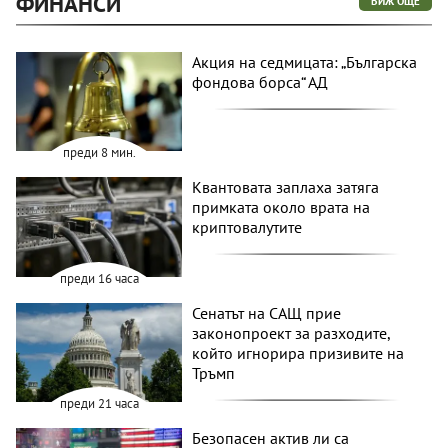
ФИНАНСИ
ВИЖ ОЩЕ
Акция на седмицата: „Българска
фондова борса“ АД
преди 8 мин.
Квантовата заплаха затяга
примката около врата на
криптовалутите
преди 16 часа
Сенатът на САЩ прие
законопроект за разходите,
който игнорира призивите на
Тръмп
преди 21 часа
Безопасен актив ли са