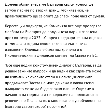
Дончев обяви вчера, че България със сигурност ще
загуби парите по втория транш, уточнявайки, че
правителството ще се опита да спаси поне част от сумата.
Берестецки подчерта, че Комисията все още проверява
молбата на България да получи тези пари, изпратена
през октомври 2023 г. Според предварителната оценка
от миналата година някои ключови етапи не са
изпълнени. Оценката е била подкрепена и от
Икономическия и финансов комитет на Съвета на ЕС.
"Все още водим конструктивен диалог с България, за да
решим важните въпроси и да видим как страната може
да изпълни ключовите етапи и целите. Дискусиите
продължават. Засега не мога да кажа в каква степен
плащането може да бъде спряно или не. Още сме в
началото на годината и се надяваме на положително
решение по Плана за възстановяване и устойчивост на
България съвсем скоро", посочи той.