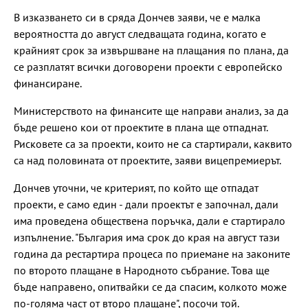
В изказването си в сряда Дончев заяви, че е малка
вероятността до август следващата година, когато е
крайният срок за извършване на плащания по плана, да
се разплатят всички договорени проекти с европейско
финансиране.
Министерството на финансите ще направи анализ, за да
бъде решено кои от проектите в плана ще отпаднат.
Рисковете са за проекти, които не са стартирали, каквито
са над половината от проектите, заяви вицепремиерът.
Дончев уточни, че критерият, по който ще отпадат
проекти, е само един - дали проектът е започнал, дали
има проведена обществена поръчка, дали е стартирало
изпълнение. "България има срок до края на август тази
година да рестартира процеса по приемане на законите
по второто плащане в Народното събрание. Това ще
бъде направено, опитвайки се да спасим, колкото може
по-голяма част от второ плащане", посочи той.