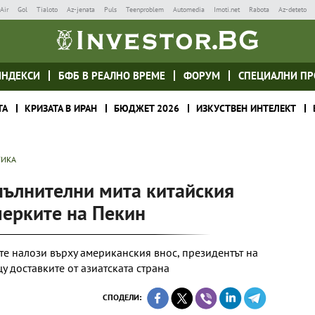
Air
Gol
Tialoto
Az-jenata
Puls
Teenproblem
Automedia
Imoti.net
Rabota
Az-deteto
ИНДЕКСИ
БФБ В РЕАЛНО ВРЕМЕ
ФОРУМ
СПЕЦИАЛНИ ПР
ТА
КРИЗАТА В ИРАН
БЮДЖЕТ 2026
ИЗКУСТВЕН ИНТЕЛЕКТ
ТИКА
пълнителни мита китайския
мерките на Пекин
те налози върху американския внос, президентът на
 доставките от азиатската страна
СПОДЕЛИ: