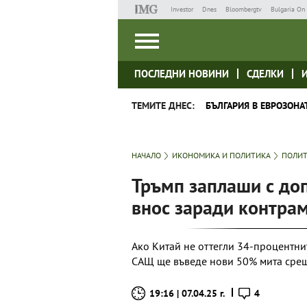
Investor
Dnes
Bloombergtv
Bulgaria On 
ПОСЛЕДНИ НОВИНИ
СДЕЛКИ
ТЕМИТЕ ДНЕС:
БЪЛГАРИЯ В ЕВРОЗОНА
НАЧАЛО
ИКОНОМИКА И ПОЛИТИКА
ПОЛИ
Тръмп заплаши с до
внос заради контра
Ако Китай не оттегли 34-процентни
САЩ ще въведе нови 50% мита срещу
19:16 | 07.04.25 г.
4