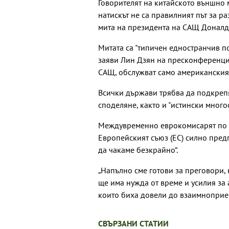
Говорителят на китайското външно м
натискът не са правилният път за р
мита на президента на САЩ Доналд 
Митата са "типичен едностранчив п
заяви Лин Дзян на пресконференция
САЩ, обслужват само американския 
Всички държави трябва да подкрепя
споделяне, както и "истински много
Междувременно еврокомисарят по 
Европейският съюз (ЕС) силно пред
да чакаме безкрайно“.
„Напълно сме готови за преговори, 
ще има нужда от време и усилия за
които биха довели до взаимноприе
СВЪРЗАНИ СТАТИИ