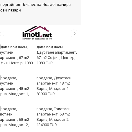
Енергийният бизнес на Huawei намира
нови пазари
дава под наем,
Ис
Двустаен апартамент,
па
67 m2 София, Център,
о
1080 EUR
продава, Двустаен
В
апартамент, 48 m2
ик
Варна, Младост 1,
но
83900 EUR
продава, Тристаен
Тр
апартамент, 68 m2
зл
Варна, Младост 2,
в
134900 EUR
е