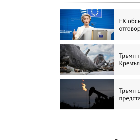
ЕК обс
отговор
Тръмп н
Кремъл
Тръмп о
предст