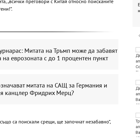
та, „всички преговори с Китай относно поисканите
ени!“.
урнарас: Митата на Тръмп може да забавят
Черно море
представи
 на еврозоната с до 1 процентен пункт
дублиращия си отбор
за есента
МВнР привика
значават митата на САЩ за Германия и
посланичката на
я канцлер Фридрих Мерц?
Украйна у нас
18-годишен уби чичо
 също са поискали срещи, ще започнат незабавно“,
си с кол