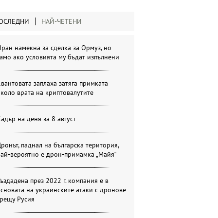
ОСЛЕДНИ
НАЙ-ЧЕТЕНИ
ран намекна за сделка за Ормуз, но
амо ако условията му бъдат изпълнени
вантовата заплаха затяга примката
коло врата на криптовалутите
адър на деня за 8 август
ронът, паднал на българска територия,
най-вероятно е дрон-примамка „Майя“
ъздадена през 2022 г. компания е в
сновата на украинските атаки с дронове
срещу Русия