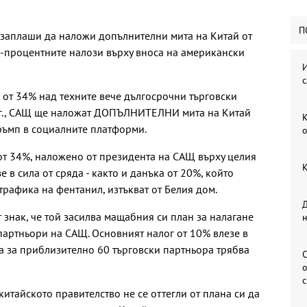
П
заплаши да наложи допълнителни мита на Китай от
4-процентните налози върху вноса на американски
И
с
 от 34% над техните вече дългосрочни търговски
5 г., САЩ ще наложат ДОПЪЛНИТЕЛНИ мита на Китай
К
 Тръмп в социалните платформи.
о
от 34%, наложено от президента на САЩ върху целия
К
е в сила от сряда - както и данъка от 20%, който
трафика на фентанил, изтъкват от Белия дом.
Д
 знак, че той засилва мащабния си план за налагане
 партньори на САЩ. Основният налог от 10% влезе в
та за приблизително 60 търговски партньора трябва
С
о
китайското правителство не се оттегли от плана си да