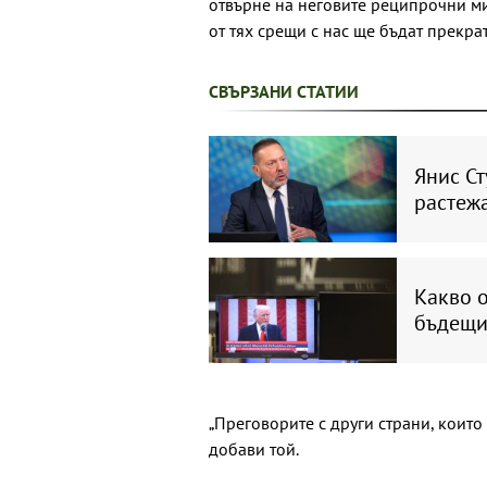
отвърне на неговите реципрочни ми
от тях срещи с нас ще бъдат прекрат
СВЪРЗАНИ СТАТИИ
Янис Ст
растежа
Какво о
бъдещи
„Преговорите с други страни, които
добави той.