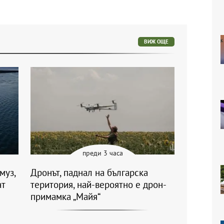
ВИЖ ОЩЕ
преди 3 часа
муз,
Дронът, паднал на българска
ат
територия, най-вероятно е дрон-
примамка „Майя“