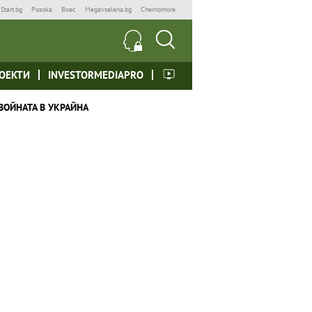
Start.bg
Posoka
Boec
Megavselena.bg
Chernomore
ОЕКТИ
INVESTORMEDIAPRO
ВОЙНАТА В УКРАЙНА