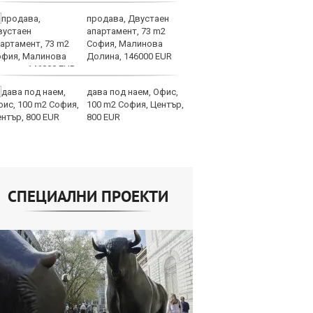
продава, Двустаен
И
апартамент, 73 m2
ин
София, Малинова
с 
Долина, 146000 EUR
те
дава под наем, Офис,
Ту
100 m2 София, Център,
дв
800 EUR
къ
в
СПЕЦИАЛНИ ПРОЕКТИ