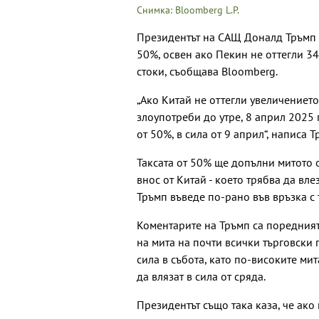
Снимка: Bloomberg L.P.
Президентът на САЩ Доналд Тръмп 
50%, освен ако Пекин не оттегли 3
стоки, съобщава Bloomberg.
„Ако Китай не оттегли увеличението
злоупотреби до утре, 8 април 202
от 50%, в сила от 9 април“, написа
Таксата от 50% ще допълни митото 
внос от Китай - което трябва да влез
Тръмп въведе по-рано във връзка с 
Коментарите на Тръмп са поредният
на мита на почти всички търговски
сила в събота, като по-високите ми
да влязат в сила от сряда.
Президентът също така каза, че ако 