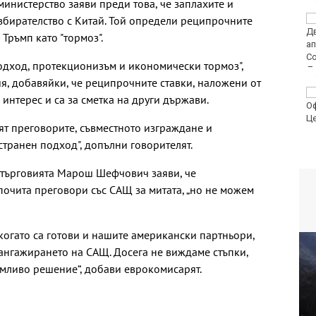
инистерство заяви преди това, че заплахите и
азбирателство с Китай. Той определи реципрочните
Турция ограничава
достъпа на част от
Тръмп като "тормоз".
търговските кораби
до Черно море
одход, протекционизъм и икономически тормоз",
, добавяйки, че реципрочните ставки, наложени от
От 9 август цените на
интерес и са за сметка на други държави.
финансовите услуги
остават само в евро
т преговорите, съвместното изграждане и
странен подход", допълни говорителят.
търговията Марош Шефчович заяви, че
почита преговори със САЩ за митата, „но не можем
когато са готови и нашите американски партньори,
 ангажирането на САЩ. Досега не виждаме стъпки,
мливо решение“, добави еврокомисарят.