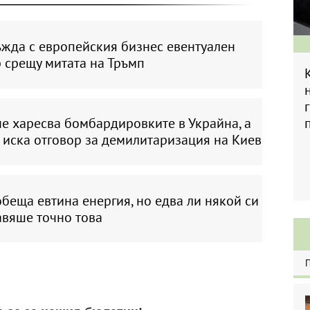
ъжда с европейския бизнес евентуален
 срещу митата на Тръмп
е харесва бомбардировките в Украйна, а
 иска отговор за демилитаризация на Киев
беща евтина енергия, но едва ли някой си
авяше точно това