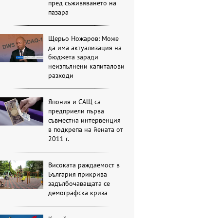
пред съживяването на
пазара
Щерьо Ножаров: Може
да има актуализация на
бюджета заради
неизпълнени капиталови
разходи
Япония и САЩ са
предприели първа
съвместна интервенция
в подкрепа на йената от
2011 г.
Високата раждаемост в
България прикрива
задълбочаващата се
демографска криза