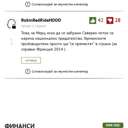
Сигнализирай за неуместен коментар
RobinRedRideHOOD
42
28
преди 1 година
Това, че Мерц иска да се забрани Северен поток се
1
нарича национално предателство. Германските
пройзводители просто ще "се преместят" в страни (за
справки Франция 2014 )
отговор
Сигнализирай за неуместен коментар
ФИНАНСИ
ВИЖ ОЩЕ