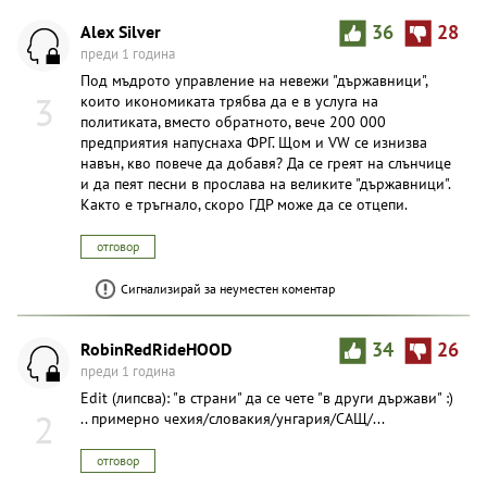
Alex Silver
36
28
преди 1 година
Под мъдрото управление на невежи "държавници",
3
които икономиката трябва да е в услуга на
политиката, вместо обратното, вече 200 000
предприятия напуснаха ФРГ. Щом и VW се изнизва
навън, кво повече да добавя? Да се греят на слънчице
и да пеят песни в прослава на великите "държавници".
Както е тръгнало, скоро ГДР може да се отцепи.
отговор
Сигнализирай за неуместен коментар
RobinRedRideHOOD
34
26
преди 1 година
Edit (липсва): "в страни" да се чете "в други държави" :)
2
.. примерно чехия/словакия/унгария/САЩ/...
отговор