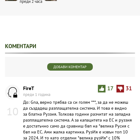
преди 2 часа
КОМЕНТАРИ
ДОБАВИ КОМЕНТАР
FireT
17
31
преди 1 година
До: Gna, верно трябва са си голям ***, за да не можеш
10
да създадеш разплащателна система. И това е видно
за блатна Руззия. Толкова години разчитат на западна
разплащателна система. А за капацитета на ЕС и руззия
е достатъчно само да сравниш бвп на *велика Русия с
бвп на ЕС. Ами жалка картинка. РузИя е извън топ 10
за 2024. И то като отделни *велика рузИя* с 10%