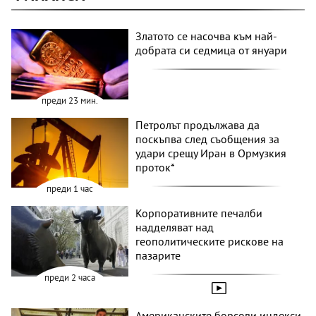
Златото се насочва към най-
добрата си седмица от януари
преди 23 мин.
Петролът продължава да
поскъпва след съобщения за
удари срещу Иран в Ормузкия
проток*
преди 1 час
Корпоративните печалби
надделяват над
геополитическите рискове на
пазарите
преди 2 часа
Американските борсови индекси