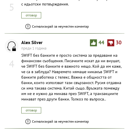
5
с идьотски потвърждения.
отговор
Сигнализирай за неуместен коментар
Alex Silver
44
30
преди 1 година
SWIFT без банките е просто система за предаване на
4
финансови съобщения. Писачките искат да ни внушат,
че SWIFT без банките е важното нещо. Кой да им каже,
че са в заблуда? Навремето нямаше никакъв SWIFT и
банките работеха с телекс. Важна е общността от
банки, които използват тази свързаност. Русия отдавна
си има такава система. Китай също. Връзката помежду
им не е нужно да минава през SWIFT, а транзакциите
минават през други банки. Толкоз по въпроса..
отговор
Сигнализирай за неуместен коментар