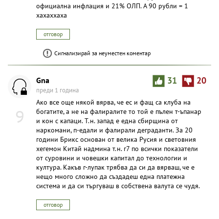
официална инфлация и 21% ОЛП. А 90 рубли = 1
хахаххаха
отговор
Сигнализирай за неуместен коментар
Gna
31
20
преди 1 година
Ако все още някой вярва, че ес и фащ са клуба на
9
богатите, а не на фалиралите то той е пълен т-ъпанар
и кон с капаци. Т.н. запад е една сбирщина от
наркомани, п-едали и фалирали деграданти. За 20
години Брикс основан от велика Русия и световния
хегемон Китай надмина т.н. г7 по всички показатели
от суровини и човешки капитал до технологии и
култура. Какъв г-лупак трябва да си да вярваш, че е
нещо много сложно да създадеш една платежна
система и да си търгуваш в собствена валута се чудя.
отговор