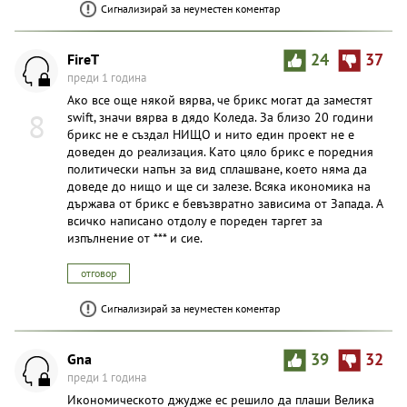
Сигнализирай за неуместен коментар
FireT
24
37
преди 1 година
Ако все още някой вярва, че брикс могат да заместят
8
swift, значи вярва в дядо Коледа. За близо 20 години
брикс не е създал НИЩО и нито един проект не е
доведен до реализация. Като цяло брикс е поредния
политически напън за вид сплашване, което няма да
доведе до нищо и ще си залезе. Всяка икономика на
държава от брикс е бевъзвратно зависима от Запада. А
всичко написано отдолу е пореден таргет за
изпълнение от *** и сие.
отговор
Сигнализирай за неуместен коментар
Gna
39
32
преди 1 година
Икономическото джудже ес решило да плаши Велика