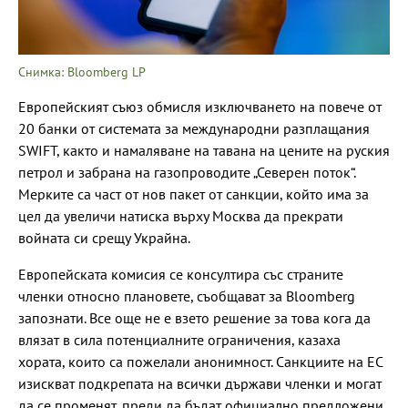
Снимка: Bloomberg LP
Европейският съюз обмисля изключването на повече от
20 банки от системата за международни разплащания
SWIFT, както и намаляване на тавана на цените на руския
петрол и забрана на газопроводите „Северен поток“.
Мерките са част от нов пакет от санкции, който има за
цел да увеличи натиска върху Москва да прекрати
войната си срещу Украйна.
Европейската комисия се консултира със страните
членки относно плановете, съобщават за Bloomberg
запознати. Все още не е взето решение за това кога да
влязат в сила потенциалните ограничения, казаха
хората, които са пожелали анонимност. Санкциите на ЕС
изискват подкрепата на всички държави членки и могат
да се променят, преди да бъдат официално предложени