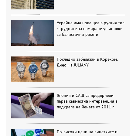
Украйна има нова цел в руския тил
- трудните за намиране установки
за балистични ракети
Последно забелязан в Кореком.
Днес – в JULIANY
Япония и САЩ са предприели
първа съвместна интервенция в
подкрепа на йената от 2011 г.
По-високи цени на винетките и