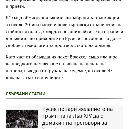
и приети.
ЕС също обмисля допълнителни забрани за трансакции
за около 20-ина банки и нови търговски ограничения на
стойност около 2,5 млрд. евро, опитвайки се да ограничи
допълнително приходите на Русия и способността да се
сдобие с технологии за производството на оръжия.
Като част от обсъждания пакет Брюксел също планира
да предложи намаляване на тавана на цената на
петрола, въведен от Групата на седемте, до около 45
долара, казаха източниците.
СВЪРЗАНИ СТАТИИ
Русия попари желанието на
Тръмп папа Лъв XIV да е
домакин на преговори за