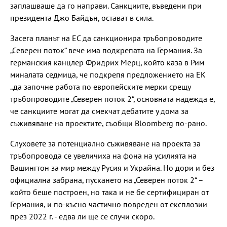
заплашваше да го направи. Санкциите, въведени при
президента Джо Байдън, остават в сила.
Засега планът на ЕС да санкционира тръбопроводите
„Северен поток“ вече има подкрепата на Германия. За
германския канцлер Фридрих Мерц, който каза в Рим
миналата седмица, че подкрепя предложението на ЕК
„да започне работа по европейските мерки срещу
тръбопроводите „Северен поток 2“, основната надежда е,
че санкциите могат да смекчат дебатите у дома за
съживяване на проектите, съобщи Bloomberg по-рано.
Слуховете за потенциално съживяване на проекта за
тръбопровода се увеличиха на фона на усилията на
Вашингтон за мир между Русия и Украйна. Но дори и без
официална забрана, пускането на „Северен поток 2“ –
който беше построен, но така и не бе сертифициран от
Германия, и по-късно частично повреден от експлозии
през 2022 г. - едва ли ще се случи скоро.