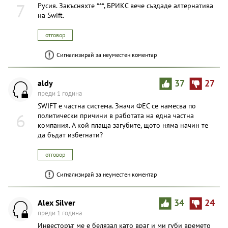
7
Русия. Закъсняхте ***, БРИКС вече създаде алтернатива
на Swift.
отговор
Сигнализирай за неуместен коментар
aldy
37
27
преди 1 година
SWIFT е частна система. Значи ФЕС се намесва по
6
политически причини в работата на една частна
компания. А кой плаща загубите, щото няма начин те
да бъдат избегнати?
отговор
Сигнализирай за неуместен коментар
Alex Silver
34
24
преди 1 година
Инвесторът ме е белязал като враг и ми губи времето