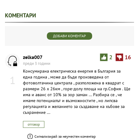
КОМЕНТАРИ
ДОБАВИ КОМЕНТАР
zelka007
2
16
преди 3 години
Консумирана електрическа енергия в България за
1
една година , може да бъде произведена от
фотоволтачина централа , разположена в квадрат с
размери 26 х 26км , горе-долу площа на гр.София . Ще
има и аванс от 10% за зор заман ... Разбира се , че
имаме потенциалът и възможностите , но липсва
регулацията и желанието за създаване на хъбове за
съхранение ...
отговор
Сигнализирай за неуместен коментар