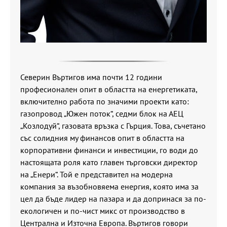
Северин Въртигов има почти 12 години
професионален опит в областта на енергетиката,
включително работа по значими проекти като:
газопровод „Южен поток“, седми блок на АЕЦ
„Козлодуй“, газовата връзка с Гърция. Това, съчетано
със солидния му финансов опит в областта на
корпоративни финанси и инвестиции, го води до
настоящата роля като главен търговски директор
на „Енери“. Той е представител на модерна
компания за възобновяема енергия, която има за
цел да бъде лидер на пазара и да допринася за по-
екологичен и по-чист микс от производство в
Централна и Източна Европа. Въртигов говори