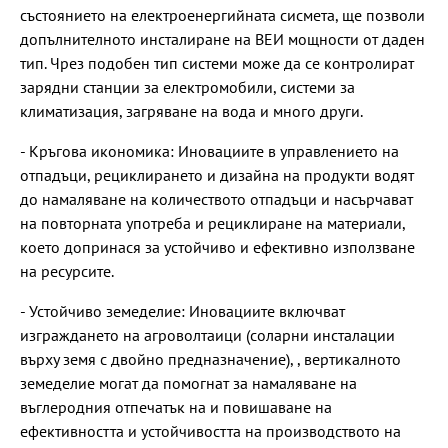
състоянието на електроенергийната сисмета, ще позволи
допълнителното инсталиране на ВЕИ мощности от даден
тип. Чрез подобен тип системи може да се контролират
зарядни станции за електромобили, системи за
климатизация, загряване на вода и много други.
- Кръгова икономика: Иновациите в управлението на
отпадъци, рециклирането и дизайна на продукти водят
до намаляване на количеството отпадъци и насърчават
на повторната употреба и рециклиране на материали,
което допринася за устойчиво и ефективно използване
на ресурсите.
- Устойчиво земеделие: Иновациите включват
изграждането на агроволтаици (соларни инсталации
върху земя с двойно предназначение), , вертикалното
земеделие могат да помогнат за намаляване на
въглеродния отпечатък на и повишаване на
ефективността и устойчивостта на производството на