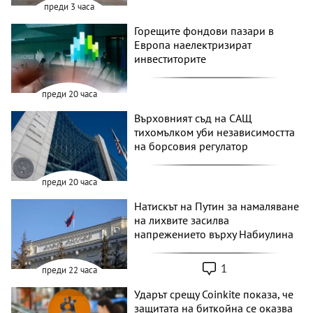
преди 3 часа
Горещите фондови пазари в
Европа наелектризират
инвеститорите
преди 20 часа
Върховният съд на САЩ
тихомълком уби независимостта
на борсовия регулатор
преди 20 часа
Натискът на Путин за намаляване
на лихвите засилва
напрежението върху Набиулина
1
преди 22 часа
Ударът срещу Coinkite показа, че
защитата на биткойна се оказва