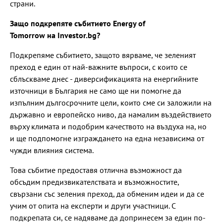
страни.
Защо подкрепяте събитието Energy of
Tomorrоw на Investor.bg?
Подкрепяме събитието, защото вярваме, че зеленият
преход е един от най-важните въпроси, с които се
сблъскваме днес - диверсификацията на енергийните
източници в България не само ще ни помогне да
изпълним дългосрочните цели, които сме си заложили на
държавно и европейско ниво, да намалим въздействието
върху климата и подобрим качеството на въздуха на, но
и ще подпомогне изграждането на една независима от
чужди влияния система.
Това събитие предоставя отлична възможност да
обсъдим предизвикателствата и възможностите,
свързани със зеления преход, да обменим идеи и да се
учим от опита на експерти и други участници. С
подкрепата си, се надяваме да допринесем за един по-