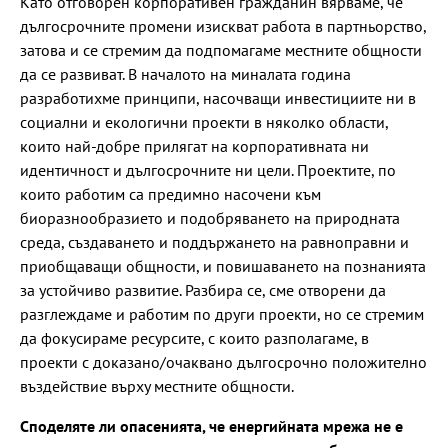
Като отговорен корпоративен гражданин вярваме, че
дългосрочните промени изискват работа в партньорство,
затова и се стремим да подпомагаме местните общности
да се развиват. В началото на миналата година
разработихме принципи, насочващи инвестициите ни в
социални и екологични проекти в няколко области,
които най-добре прилягат на корпоративната ни
идентичност и дългосрочните ни цели. Проектите, по
които работим са предимно насочени към
биоразнообразието и подобряването на природната
среда, създаването и поддържането на равноправни и
приобщаващи общности, и повишаването на познанията
за устойчиво развитие. Разбира се, сме отворени да
разглеждаме и работим по други проекти, но се стремим
да фокусираме ресурсите, с които разполагаме, в
проекти с доказано/очаквано дългосрочно положително
въздействие върху местните общности.
Споделяте ли опасенията, че енергийната мрежа не е