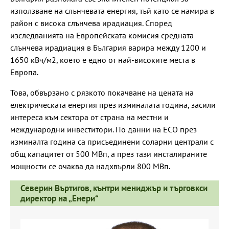
използване на слънчевата енергия, тъй като се намира в
район с висока слънчева ирадиация. Според
изследванията на Европейската комисия средната
слънчева ирадиация в България варира между 1200 и
1650 кВч/м2, което е едно от най-високите места в
Европа.
Това, обвързано с рязкото покачване на цената на
електрическата енергия през изминалата година, засили
интереса към сектора от страна на местни и
международни инвеститори. По данни на ЕСО през
изминалта година са присъединени соларни централи с
общ капацитет от 500 МВп, а през тази инсталираните
мощности се очаква да надхвърли 800 МВп.
Северин Въртигов, кънтри мениджър и търговкси
директор на „Енери“