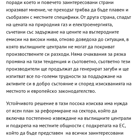
поради което и повечето заинтересовани страни
изразяват мнение, че преходът трябва да бъде плавен и
съобразен с местните специфики. От друга страна, спадът
на цената на природния газ и електроенергията,
съчетани със задържане на цените на въглеродните
емисии на високи нива, отново доведоха до ситуация, в
която въглищните централи не могат да покриват
произвоствените си разходи. Няма очаквания за рязка
промяна на тази тенденция и съотоветно, съответно тези
производители ще продължат да генерират загуби и ще
изпитват все по-големи трудности за поддържане на
активите си в добро състояние и според изискванията на
местното и европейско законодателство.
Устойчивото решение в тази посока изисква има нужда
от ясен план за реформиране на сектора, който да
включва постепенно извеждане на въглищните централи
и подкрепа на местните общности с подкрепата на ЕС,
който да бъде представен на всички заинтересовани