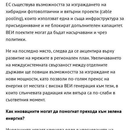
ЕС съществува възможността за изграждането на
хибридни фотоволтаични и вятърни проекти (cable
pooling), които използват една и съща инфраструктура за
присъединяване и не блокират допълнителен капацитет.
ВЕИ поектите могат да бъдат насърчавани и чрез
политики.
Не на последно място, следва да се акцентира върху
развитие на мрежите в регионален план. Увеличаването
на междусистемната свързаност между отделните
държави ще повиши възможността за изграждане на
нови мощности, като позволи по-голям пренос на
енергия от местата с висока ВЕИ генерация към тези, в
които слънчевата радиация или вятъра са по-слаби в
съответния момент.
Как иновациите могат да помогнат прехода към зелена
енергия?
Иновациите играят ключова роля в улесняването на