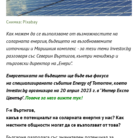
Снимка: Pixabay
Как можем да се възползваме от възможностите на
соларната енергия, бъдещето на възобновяемите
източници и Маришкия комплекс - за тези теми Investor.bg
разговаря със Северин Въртигов, кънтри мениджър и
търговски директор на „Енери“.
Енергетиката на бъдещето ще бъде във фокуса
на специализираното събитие Energy of Tomorrow, което
Investor.bg организира на 20 април 2023 г. в "Интер Експо
Център".
Повече за него вижте тук!
Г-н Въртигов,
какъв е потенциалът на соларната енергия у нас? Как
местните общности могат да се възползват от това?
България разполага със значителен потенциал за