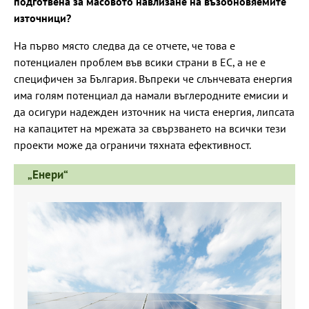
подготвена за масовото навлизане на възобновяемите
източници?
На първо място следва да се отчете, че това е
потенциален проблем във всики страни в ЕС, а не е
специфичен за България. Въпреки че слънчевата енергия
има голям потенциал да намали въглеродните емисии и
да осигури надежден източник на чиста енергия, липсата
на капацитет на мрежата за свързването на всички тези
проекти може да ограничи тяхната ефективност.
„Енери“