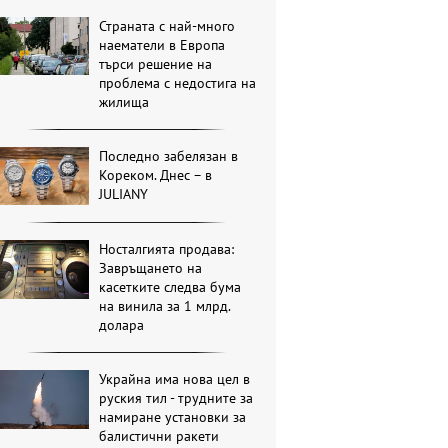
Страната с най-много
наематели в Европа
търси решение на
проблема с недостига на
жилища
Последно забелязан в
Кореком. Днес – в
JULIANY
Носталгията продава:
Завръщането на
касетките следва бума
на винила за 1 млрд.
долара
Украйна има нова цел в
руския тил - трудните за
намиране установки за
балистични ракети