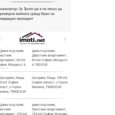
нализатор: За Тръмп ще е по-лесно да
прехвърли войната срещу Иран на
следващия президент
дава под наем,
Те
Двустаен апартамент,
ги
65 m2 София, Младост
иг
4, 550 EUR
ст
отшумяват
продава, Къща, 100 m2
Со
София област, с.Горна
Тр
Малина, 79000 EUR
съ
а 
дава под наем,
Це
Тристаен апартамент,
Ру
125 m2 София, Борово,
та