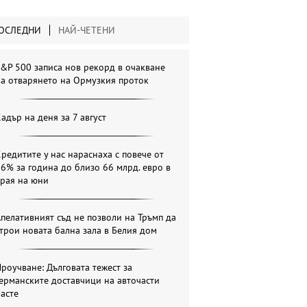
ОСЛЕДНИ
НАЙ-ЧЕТЕНИ
&P 500 записа нов рекорд в очакване
а отварянето на Ормузкия проток
адър на деня за 7 август
редитите у нас нараснаха с повече от
6% за година до близо 66 млрд. евро в
края на юни
пелативният съд не позволи на Тръмп да
трои новата бална зала в Белия дом
роучване: Дълговата тежест за
ерманските доставчици на авточасти
асте