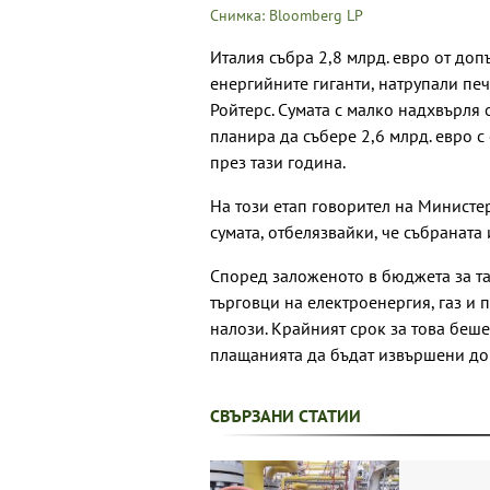
Снимка: Bloomberg LP
Италия събра 2,8 млрд. евро от до
енергийните гиганти, натрупали печ
Ройтерс. Сумата с малко надхвърля 
планира да събере 2,6 млрд. евро с 
през тази година.
На този етап говорител на Министе
сумата, отбелязвайки, че събранат
Според заложеното в бюджета за т
търговци на електроенергия, газ и
налози. Крайният срок за това беш
плащанията да бъдат извършени до 
СВЪРЗАНИ СТАТИИ