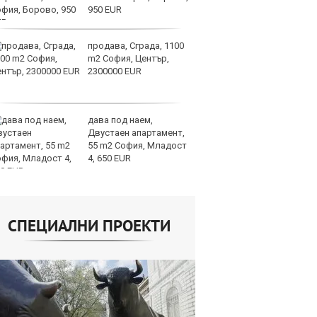
950 EUR
продава, Сграда, 1100
СА
m2 София, Център,
мл
2300000 EUR
пр
п
дава под наем,
Н
Двустаен апартамент,
Op
55 m2 София, Младост
на
4, 650 EUR
це
СПЕЦИАЛНИ ПРОЕКТИ