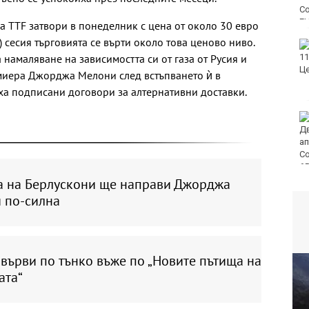
а TTF затвори в понеделник с цена от около 30 евро
) сесия търговията се върти около това ценово ниво.
ФК Девня гостува на
 намаляване на зависимостта си от газа от Русия и
Атлетик (Провадия) за
Аматьорската купа
миера Джорджа Мелони след встъпването ѝ в
яха подписани договори за алтернативни доставки.
Национална мрежа за
децата:
Саморазправата не е
правосъдие след
случая с „ловци на педофили“
а на Берлускони ще направи Джорджа
 по-силна
върви по тънко въже по „Новите пътища на
ата“