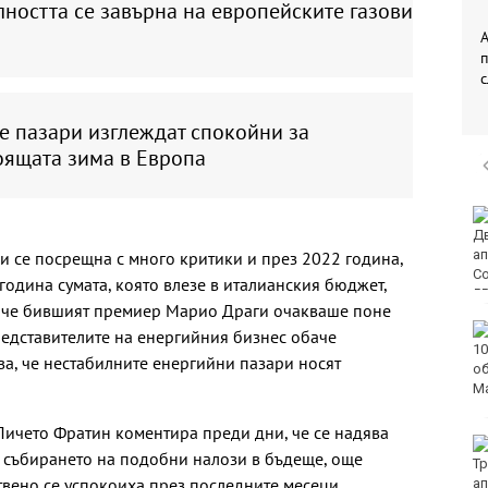
ността се завърна на европейските газови
А
е пазари изглеждат спокойни за
оящата зима в Европа
Двоен ръст на
чревните инфекции за
седмица във
 се посрещна с много критики и през 2022 година,
Варненско
година сумата, която влезе в италианския бюджет,
 че бившият премиер Марио Драги очакваше поне
Вечерен крос ще се
редставителите на енергийния бизнес обаче
проведе тази събота в
ва, че нестабилните енергийни пазари носят
Морската градина на
Варна
ичето Фратин коментира преди дни, че се надява
Тази събота: откриват
е събирането на подобни налози в бъдеще, още
ловния сезон за
твено се успокоиха през последните месеци.
пернат дивеч