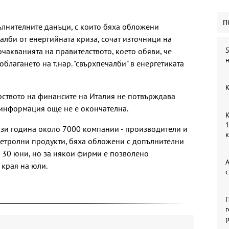
П
пълнителните данъци, с които бяха обложени
алби от енергийната криза, сочат източници на
S
очакванията на правителството, което обяви, че
н
облагането на т.нар. "свърхпечалби" в енергетиката
К
рството на финансите на Италия не потвърждава
а информация още не е окончателна.
К
1
ази година около 7000 компании - производители и
 петролни продукти, бяха обложени с допълнителни
е 30 юни, но за някои фирми е позволено
А
края на юли.
с
П
г
р