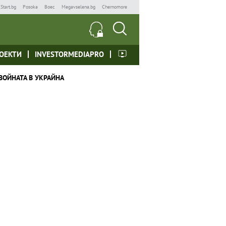
Start.bg
Posoka
Boec
Megavselena.bg
Chernomore
ОЕКТИ
INVESTORMEDIAPRO
ВОЙНАТА В УКРАЙНА