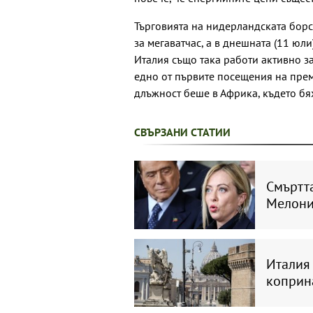
Търговията на нидерландската борс
за мегаватчас, а в днешната (11 юли
Италия също така работи активно за
едно от първите посещения на пре
длъжност беше в Африка, където б
СВЪРЗАНИ СТАТИИ
Смъртт
Мелони
Италия 
коприн