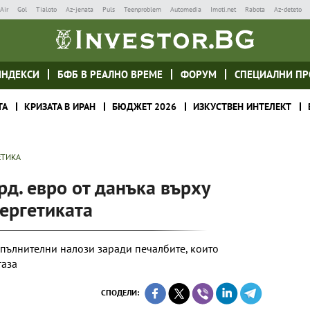
Air
Gol
Tialoto
Az-jenata
Puls
Teenproblem
Automedia
Imoti.net
Rabota
Az-deteto
ИНДЕКСИ
БФБ В РЕАЛНО ВРЕМЕ
ФОРУМ
СПЕЦИАЛНИ ПР
ТА
КРИЗАТА В ИРАН
БЮДЖЕТ 2026
ИЗКУСТВЕН ИНТЕЛЕКТ
ЕТИКА
рд. евро от данъка върху
ергетиката
пълнителни налози заради печалбите, които
газа
СПОДЕЛИ: