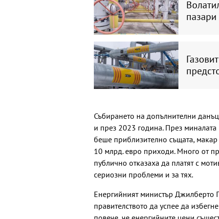
Волатил
пазари
Газовит
предст
Събирането на допълнителни данъци
и през 2023 година. През миналата 
беше приблизително същата, макар
10 млрд. евро приходи. Много от п
публично отказаха да платят с моти
сериозни проблеми и за тях.
Енергийният министър Джилберто П
правителството да успее да избегн
повече, че енергийните цени същес