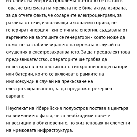
източник на енергия. Проблемът по-скоро се състои в
това, че системата на мрежата не е била актуализирана,
за да отчете факта, че соларните електроцентрали, за
разлика от тези, използващи изкопаеми горива, не
генерират инерция - кинетичната енергия, създавана от
въртенето на въртящите се генератори - която може да
помогне за стабилизирането на мрежата в случай на
смущения в електрозахранването. За да преодолеят това
предизвикателство, операторите ще трябва да
инвестират в технологии като синхронни кондензатори
или батерии, които се включват в рамките на
милисекунди в случай на прекъсване на
електрозахранването, за да предложат резервен
вариант.
Неуспехът на Иберийския полуостров поставя в центъра
на вниманието факта, че са необходими повече
инвестиции в обикновените, но жизненоважни елементи
на мрежовата инфраструктура.