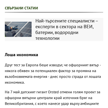
СВЪРЗАНИ СТАТИИ
Най-търсените специалисти –
експерти в сектора на ВЕИ,
батерии, водородни
технологии
Лоша икономика
Друг тест за Европа беше изводът, че офшорният вятър -
някога обявен за потенциален фактор за промяна на
възобновяемата енергия - днес просто страда от лошата
икономика.
На 7 май датският гигант Orsted отмени голям проект за
офшорни вятърни централи край източния бряг на
Великобритания, с което нанесе удар върху амбициите