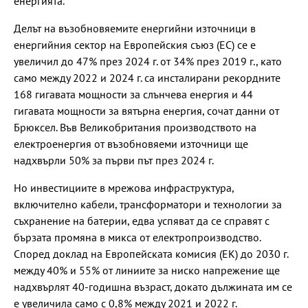
енергията.
Делът на възобновяемите енергийни източници в
енергийния сектор на Европейския съюз (ЕС) се е
увеличил до 47% през 2024 г. от 34% през 2019 г., като
само между 2022 и 2024 г. са инсталирани рекордните
168 гигавата мощности за слънчева енергия и 44
гигавата мощности за вятърна енергия, сочат данни от
Брюксел. Във Великобритания производството на
електроенергия от възобновяеми източници ще
надхвърли 50% за първи път през 2024 г.
Но инвестициите в мрежова инфраструктура,
включително кабели, трансформатори и технологии за
съхранение на батерии, едва успяват да се справят с
бързата промяна в микса от електропроизводство.
Според доклад на Европейската комисия (ЕК) до 2030 г.
между 40% и 55% от линиите за ниско напрежение ще
надхвърлят 40-годишна възраст, докато дължината им се
е увеличила само с 0,8% между 2021 и 2022 г.