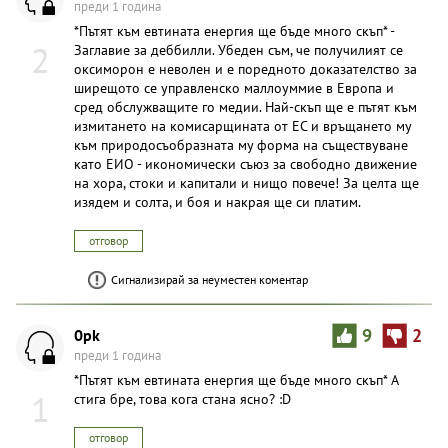
преди 1 година
*Пътят към евтината енергия ще бъде много скъп* -
2
Заглавие за деббилли. Убеден съм, че получилият се
оксиморон е неволен и е поредното доказателство за
ширещото се управленско маллоуммие в Европа и
сред обслужващите го медии. Най-скъп ще е пътят към
измитането на комисарщината от ЕС и връщането му
към природосъобразната му форма на съществуване
като ЕИО - икономически съюз за свободно движение
на хора, стоки и капитали и нищо повече! За целта ще
изядем и солта, и боя и накрая ще си платим.
отговор
Сигнализирай за неуместен коментар
0pk
9
2
преди 1 година
*Пътят към евтината енергия ще бъде много скъп* А
1
стига бре, това кога стана ясно? :D
отговор