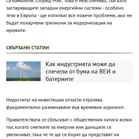
са намалели, според МАЕ. Това е неустойчиво, тъй като
застаряващите западни енергийни системи - особено
тези в Европа - ще изпитват все повече проблеми, ако не
бъдат похарчени трилиони за модернизация на
мрежите.
СВЪРЗАНИ СТАТИИ
Как индустрията може да
спечели от бума на ВЕИ и
батериите
Недостигът на инвестиции отчасти отразява
фундаментално разминаване във времевия хоризонт.
Правителствата се сблъскват с обществения натиск всеки
път, когато сметките за енергия или данъците се
увеличават, така че те ще се борят да представят на