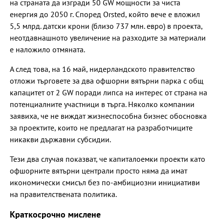
на страната да изгради 50 GW мощности за чиста
енергия до 2050 г. Според Orsted, който вече е вложил
5,5 млрд. датски крони (близо 737 млн. евро) в проекта,
неотдавнашното увеличение на разходите за материали
е наложило отмяната.
А след това, на 16 май, нидерландското правителство
отложи търговете за два офшорни вятърни парка с общ
капацитет от 2 GW поради липса на интерес от страна на
потенциалните участници в търга. Няколко компании
заявиха, че не виждат жизнеспособна бизнес обосновка
за проектите, които не предлагат на разработчиците
никакви държавни субсидии.
Тези два случая показват, че капиталоемки проекти като
офшорните вятърни централи просто няма да имат
икономически смисъл без по-амбициозни инициативи
на правителствената политика.
Краткосрочно мислене