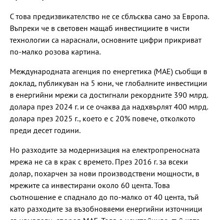
С това предизвикателство не се сблъсква само за Европа.
Въпреки че в световен мащаб инвестициите в чисти
технологии са нараснали, основните цифри прикриват
по-малко розова картина.
Международната агенция по енергетика (МАЕ) съобщи в
доклад, публикуван на 5 юни, че глобалните инвестиции
в енергийни мрежи са достигнали рекордните 390 млрд.
долара през 2024 г. и се очаква да надхвърлят 400 млрд.
долара през 2025 г., което е с 20% повече, отколкото
преди десет години.
Но разходите за модернизация на електропреносната
мрежа не са в крак с времето. През 2016 г. за всеки
долар, похарчен за нови производствени мощности, в
мрежите са инвестирани около 60 цента. Това
съотношение е спаднало до по-малко от 40 цента, тъй
като разходите за възобновяеми енергийни източници