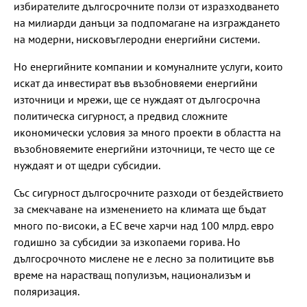
избирателите дългосрочните ползи от изразходването
на милиарди данъци за подпомагане на изграждането
на модерни, нисковъглеродни енергийни системи.
Но енергийните компании и комуналните услуги, които
искат да инвестират във възобновяеми енергийни
източници и мрежи, ще се нуждаят от дългосрочна
политическа сигурност, а предвид сложните
икономически условия за много проекти в областта на
възобновяемите енергийни източници, те често ще се
нуждаят и от щедри субсидии.
Със сигурност дългосрочните разходи от бездействието
за смекчаване на изменението на климата ще бъдат
много по-високи, а ЕС вече харчи над 100 млрд. евро
годишно за субсидии за изкопаеми горива. Но
дългосрочното мислене не е лесно за политиците във
време на нарастващ популизъм, национализъм и
поляризация.