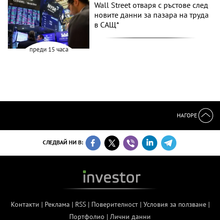
Wall Street отваря с ръстове след
новите данни за пазара на труда
в САЩ*
преди 15 часа
НАГОРЕ
СЛЕДВАЙ НИ В:
Контакти
|
Реклама
|
RSS
|
Поверителност
|
Условия за ползване
|
Портфолио
|
Лични данни