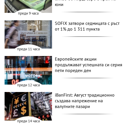
юни
преди 9 часа
SOFIX затвори седмицата с ръст
от 1% до 1 311 пункта
преди 11 часа
Европейските акции
продължават успешната си серия
пети пореден ден
преди 12 часа
iBanFirst: Август традиционно
създава напрежение на
валутните пазари
преди 14 часа