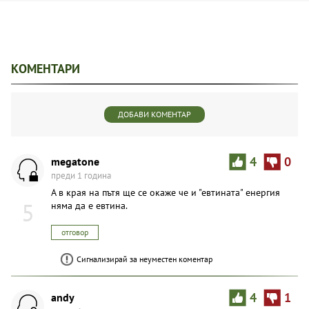
КОМЕНТАРИ
ДОБАВИ КОМЕНТАР
megatone
4
0
преди 1 година
А в края на пътя ще се окаже че и "евтината" енергия
5
няма да е евтина.
отговор
Сигнализирай за неуместен коментар
andy
4
1