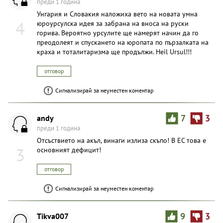
преди 1 година
Унгария и Словакия наложиха вето на новата умна
4
юроурсулска идея за забрана на вноса на руски
горива. Вероятно урсулите ще намерят начин да го
преодолеят и спускането на юропата по пързалката на
краха и тоталитаризма ще продължи. Heil Ursul!!!
отговор
Сигнализирай за неуместен коментар
andy
7
3
преди 1 година
Отсъствието на акъл, винаги излиза скъпо! В ЕС това е
3
основният дефицит!
отговор
Сигнализирай за неуместен коментар
Tikva007
9
3