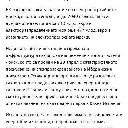
ЕК издаде насоки за развитие на електроенергийните
мрежи, в които изчисли, че до 2040 г. блокът ще се
нуждае от инвестиции за 730 млрд. евро в
електроразпределението и за още 477 млрд. евро в
развитието на електропреносната мрежа.
Недостатъчните инвестиции в мрежовата
инфраструктура създадоха напрежение в много системи
- риск, който се прояви на 28 април с катастрофалното
прекъсване на електрозахранването на Иберийския
полуостров. Регулаторните органи все още разследват
какво точно е предизвикало срива на енергийните
системи в Испания и Португалия. Но това, което се знае
със сигурност, е, че прекъсването е било предшествано
от изключването на два соларни парка в Южна Испания.
Испанската система е силно зависима от възобновяемите
енергийни източници, но проблемът не е в самия