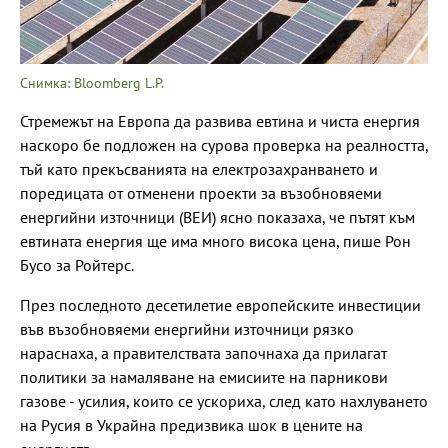
Снимка: Bloomberg L.P.
Стремежът на Европа да развива евтина и чиста енергия
наскоро бе подложен на сурова проверка на реалността,
тъй като прекъсванията на електрозахранването и
поредицата от отменени проекти за възобновяеми
енергийни източници (ВЕИ) ясно показаха, че пътят към
евтината енергия ще има много висока цена, пише Рон
Бусо за Ройтерс.
През последното десетилетие европейските инвестиции
във възобновяеми енергийни източници рязко
нараснаха, а правителствата започнаха да прилагат
политики за намаляване на емисиите на парникови
газове - усилия, които се ускориха, след като нахлуването
на Русия в Украйна предизвика шок в цените на