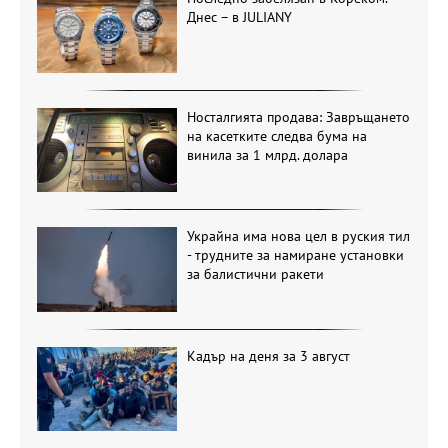
Днес – в JULIANY
Носталгията продава: Завръщането
на касетките следва бума на
винила за 1 млрд. долара
Украйна има нова цел в руския тил
- трудните за намиране установки
за балистични ракети
Кадър на деня за 3 август