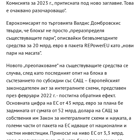
Комисията за 2023 г., притисната под ново заглавие. Това
е очаквано разочароващо“.
Еврокомисарят по търговията Валдис Домбровскис
твърди, че блокът не просто „преразпределя
съществуващите пари“, описвайки безвъзмездните
средства за 20 млрд. евро в пакета REPowerEU като „нови
пари на масата“.
Новото „преопаковане“ на съществуващите средства се
случва, след като последният опит на блока в
състезанието по субсидии със САЩ – Европейският
законодателен акт за интегралните схеми, представен
през февруари 2022 г. - постигна обратния ефект.
Основната цифра на ЕС от 43 млрд. евро за плана бе
задмината от сумата от 52 млрд. долара на САЩ за
собствения им Закон за интегралните схеми и науката, а
големи части от пакета на ЕС идваше от национални и
частни инвестиции. Приносът на ниво ЕС от 3,3 млрд.