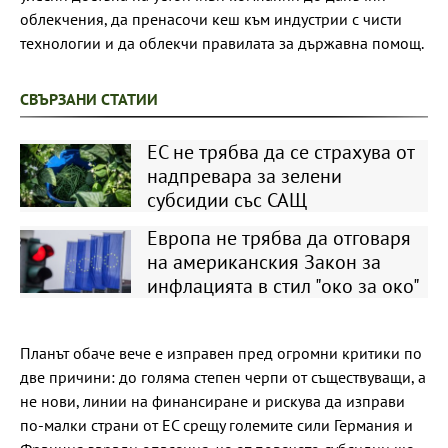
облекчения, да пренасочи кеш към индустрии с чисти
технологии и да облекчи правилата за държавна помощ.
СВЪРЗАНИ СТАТИИ
ЕС не трябва да се страхува от
надпревара за зелени
субсидии със САЩ
Европа не трябва да отговаря
на американския Закон за
инфлацията в стил "око за око"
Планът обаче вече е изправен пред огромни критики по
две причини: до голяма степен черпи от съществуващи, а
не нови, линии на финансиране и рискува да изправи
по-малки страни от ЕС срещу големите сили Германия и