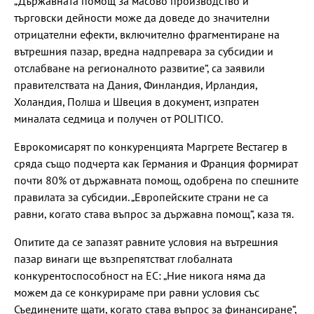
„Държавната помощ за масово производство и
търговски дейности може да доведе до значителни
отрицателни ефекти, включително фрагментиране на
вътрешния пазар, вредна надпревара за субсидии и
отслабване на регионалното развитие“, са заявили
правителствата на Дания, Финландия, Ирландия,
Холандия, Полша и Швеция в документ, изпратен
миналата седмица и получен от POLITICO.
Еврокомисарят по конкуренцията Маргрете Вестагер в
сряда също подчерта как Германия и Франция формират
почти 80% от държавната помощ, одобрена по спешните
правилата за субсидии. „Европейските страни не са
равни, когато става въпрос за държавна помощ“, каза тя.
Опитите да се запазят равните условия на вътрешния
пазар винаги ще възпрепятстват глобалната
конкурентоспособност на ЕС: „Ние никога няма да
можем да се конкурираме при равни условия със
Съединените щати, когато става въпрос за финансиране“,