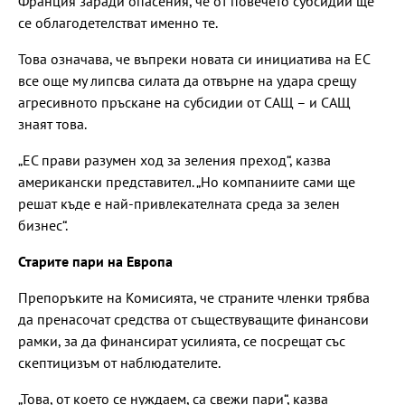
Франция заради опасения, че от повечето субсидии ще
се облагодетелстват именно те.
Това означава, че въпреки новата си инициатива на ЕС
все още му липсва силата да отвърне на удара срещу
агресивното пръскане на субсидии от САЩ – и САЩ
знаят това.
„ЕС прави разумен ход за зеления преход“, казва
американски представител. „Но компаниите сами ще
решат къде е най-привлекателната среда за зелен
бизнес“.
Старите пари на Европа
Препоръките на Комисията, че страните членки трябва
да пренасочат средства от съществуващите финансови
рамки, за да финансират усилията, се посрещат със
скептицизъм от наблюдателите.
„Това, от което се нуждаем, са свежи пари“, казва