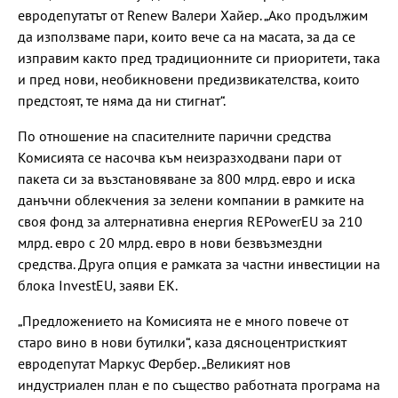
евродепутатът от Renew Валери Хайер. „Ако продължим
да използваме пари, които вече са на масата, за да се
изправим както пред традиционните си приоритети, така
и пред нови, необикновени предизвикателства, които
предстоят, те няма да ни стигнат“.
По отношение на спасителните парични средства
Комисията се насочва към неизразходвани пари от
пакета си за възстановяване за 800 млрд. евро и иска
данъчни облекчения за зелени компании в рамките на
своя фонд за алтернативна енергия REPowerEU за 210
млрд. евро с 20 млрд. евро в нови безвъзмездни
средства. Друга опция е рамката за частни инвестиции на
блока InvestEU, заяви ЕК.
„Предложението на Комисията не е много повече от
старо вино в нови бутилки“, каза дясноцентристкият
евродепутат Маркус Фербер. „Великият нов
индустриален план е по същество работната програма на