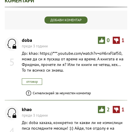
КОМЕНТАРИ
ДОБАВИ КОМЕНТАР
doba
0
1
преди 3 години
До: khao: https://***.youtube.com/watch?v=oH6rxFJaf50,
5
може да си я пускаш от време на време. А книгата е на
Фридман, прочете ли я? Или ти книги не четеш, хех...
То ти всичко си знаеш.
отговор
Сигнализирай за неуместен коментар
khao
2
1
преди 3 години
До: doba хахаха, конкретно ти какви ли не измислици
4
писа последните месеци! :):) Айде, тоя отдолу е на