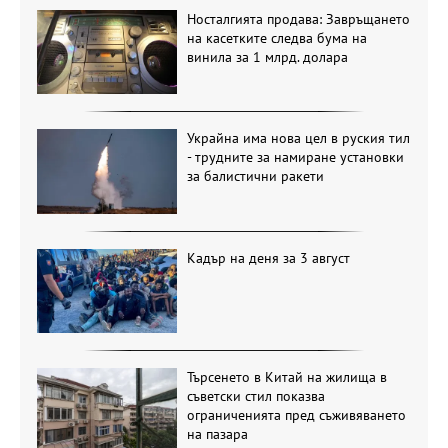
Носталгията продава: Завръщането
на касетките следва бума на
винила за 1 млрд. долара
Украйна има нова цел в руския тил
- трудните за намиране установки
за балистични ракети
Кадър на деня за 3 август
Търсенето в Китай на жилища в
съветски стил показва
ограниченията пред съживяването
на пазара