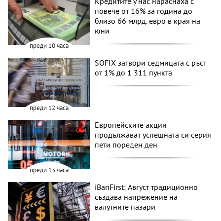
Кредитите у нас нараснаха с
повече от 16% за година до
близо 66 млрд. евро в края на
юни
преди 10 часа
SOFIX затвори седмицата с ръст
от 1% до 1 311 пункта
преди 12 часа
Европейските акции
продължават успешната си серия
пети пореден ден
преди 13 часа
iBanFirst: Август традиционно
създава напрежение на
валутните пазари