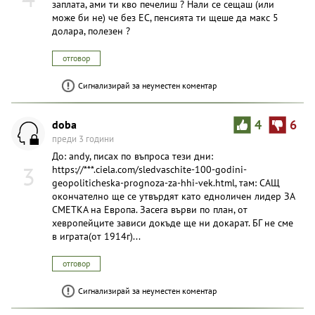
заплата, ами ти кво печелиш ? Нали се сещаш (или
може би не) че без ЕС, пенсията ти щеше да макс 5
долара, полезен ?
отговор
Сигнализирай за неуместен коментар
doba
4
6
преди 3 години
До: andy, писах по въпроса тези дни:
3
https://***.ciela.com/sledvaschite-100-godini-
geopoliticheska-prognoza-za-hhi-vek.html, там: САЩ
окончателно ще се утвърдят като едноличен лидер ЗА
СМЕТКА на Европа. Засега върви по план, от
хевропейците зависи докъде ще ни докарат. БГ не сме
в играта(от 1914г)...
отговор
Сигнализирай за неуместен коментар