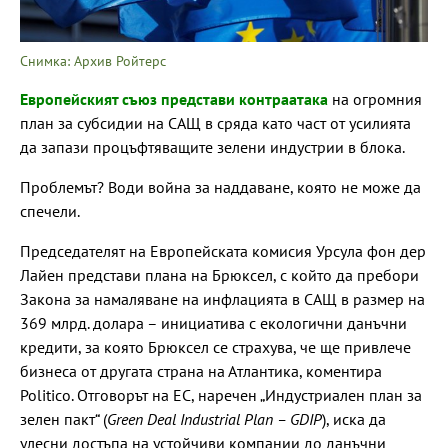
Снимка: Архив Ройтерс
Европейският съюз представи контраатака
на огромния
план за субсидии на САЩ в сряда като част от усилията
да запази процъфтяващите зелени индустрии в блока.
Проблемът? Води война за наддаване, която не може да
спечели.
Председателят на Европейската комисия Урсула фон дер
Лайен представи плана на Брюксел, с който да пребори
Закона за намаляване на инфлацията в САЩ в размер на
369 млрд. долара – инициатива с екологични данъчни
кредити, за която Брюксел се страхува, че ще привлече
бизнеса от другата страна на Атлантика, коментира
Politico. Отговорът на ЕС, наречен „Индустриален план за
зелен пакт“ (
Green Deal Industrial Plan – GDIP
), иска да
улесни достъпа на устойчиви компании до данъчни