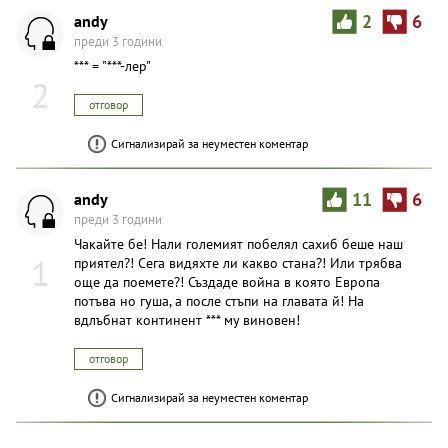
andy
2
6
преди 3 години
*** = "***-лер"
2
отговор
Сигнализирай за неуместен коментар
andy
11
6
преди 3 години
Чакайте бе! Нали големият побелял сахиб беше наш
1
приятел?! Сега видяхте ли какво стана?! Или трябва
още да поемете?! Създаде война в която Европа
потъва но гуша, а после стъпи на главата й! На
вдлъбнат континент *** му виновен!
отговор
Сигнализирай за неуместен коментар