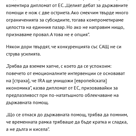
коментира дипломат от ЕС. „Целият дебат за държавните
помощи е нож с две остриета. Ако смекчим твърде много
ограниченията за субсидиите, тогава компрометираме
целостта на единния пазар. Но ако не направим нищо,
признаваме провал. А това не е опция“.
Някои дори твърдят, че конкуренцията със САЩ не си
струва усилията.
„Трябва да вземем хапче, с което да се успокоим:
повечето от емоционалните интервенции се основават
на [страха], че IRA ще унищожи [европейската]
икономика“, казва дипломат от ЕС, призовавайки за
предпазливост при по-нататъшното облекчаване на
държавната помощ.
„Що се отнася до държавната помощ, трябва да помним,
че временната рамка трябваше да бъде кратка и сладка,
а не дълга и кисела“.