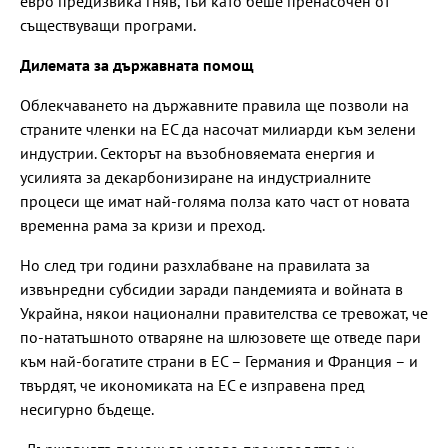
евро предизвика гняв, тъй като беше пренасочен от
съществуващи програми.
Дилемата за държавната помощ
Облекчаването на държавните правила ще позволи на
страните членки на ЕС да насочат милиарди към зелени
индустрии. Секторът на възобновяемата енергия и
усилията за декарбонизиране на индустриалните
процеси ще имат най-голяма полза като част от новата
временна рама за кризи и преход.
Но след три години разхлабване на правилата за
извънредни субсидии заради пандемията и войната в
Украйна, някои национални правителства се тревожат, че
по-нататъшното отваряне на шлюзовете ще отведе пари
към най-богатите страни в ЕС – Германия и Франция – и
твърдят, че икономиката на ЕС е изправена пред
несигурно бъдеще.