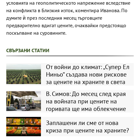
условията на геополитическото напрежение вследствие
на конфликта в Близкия изток, коментира Иванова. По
думите ѝ през последния месец търговците
предварително вдигат цените, очаквайки предстоящо
поскъпване на суровините.
СВЪРЗАНИ СТАТИИ
От войни до климат: „Супер Ел
Ниньо“ създава нови рискове
за цените на храните в света
В. Симов: До месец след края
на войната при цените на
горивата ще има облекчение
Заплашени ли сме от нова
криза при цените на храните?