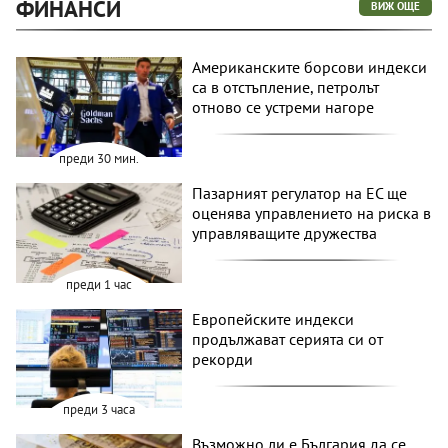
ФИНАНСИ
ВИЖ ОЩЕ
Американските борсови индекси
са в отстъпление, петролът
отново се устреми нагоре
преди 30 мин.
Пазарният регулатор на ЕС ще
оценява управлението на риска в
управляващите дружества
преди 1 час
Европейските индекси
продължават серията си от
рекорди
преди 3 часа
Възможно ли е България да се