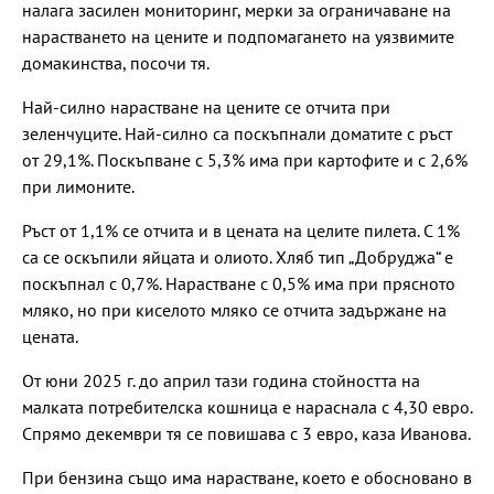
налага засилен мониторинг, мерки за ограничаване на
нарастването на цените и подпомагането на уязвимите
домакинства, посочи тя.
Най-силно нарастване на цените се отчита при
зеленчуците. Най-силно са поскъпнали доматите с ръст
от 29,1%. Поскъпване с 5,3% има при картофите и с 2,6%
при лимоните.
Ръст от 1,1% се отчита и в цената на целите пилета. С 1%
са се оскъпили яйцата и олиото. Хляб тип „Добруджа“ е
поскъпнал с 0,7%. Нарастване с 0,5% има при прясното
мляко, но при киселото мляко се отчита задържане на
цената.
От юни 2025 г. до април тази година стойността на
малката потребителска кошница е нараснала с 4,30 евро.
Спрямо декември тя се повишава с 3 евро, каза Иванова.
При бензина също има нарастване, което е обосновано в