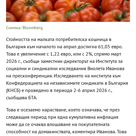
Снимка: Bloomberg
Стойността на малката потребителска кошница в
България към началото на април достигна 61,05 евро.
Това е увеличение с 1,22 евро, или с 2%, спрямо март
2026 г., съобщи заместник-директорът на Института за
социални и синдикални изследвания Виолета Иванова
на пресконференция. Изследването на института към
Конфедерацията на независимите синдикати в България
(КНСБ) е проведено в периода 2-6 април 2026 г.,
съобщава БТА.
Това е осезаемо нарастване, което означава, че през
следващия период при една кумулативна инфлация
може да се очаква влошаване на покупателната
способност на домакинствата, коментира Иванова. Това