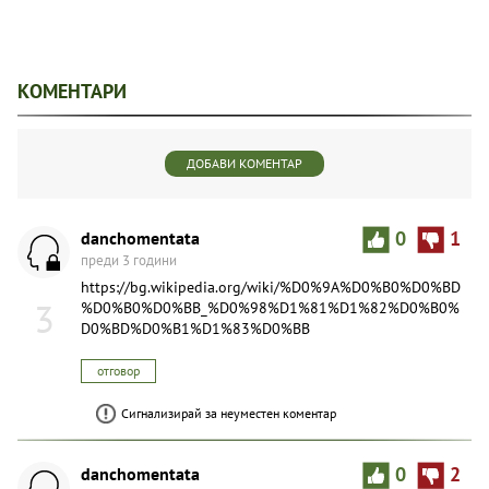
КОМЕНТАРИ
ДОБАВИ КОМЕНТАР
danchomentata
0
1
преди 3 години
https://bg.wikipedia.org/wiki/%D0%9A%D0%B0%D0%BD
3
%D0%B0%D0%BB_%D0%98%D1%81%D1%82%D0%B0%
D0%BD%D0%B1%D1%83%D0%BB
отговор
Сигнализирай за неуместен коментар
danchomentata
0
2