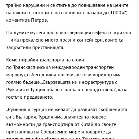
трайно нарушени и се стигна до повишаване на цените
на някои от потоците на световните пазари до 1000%“,
коментира Петров.
По думите му сега настъпва следващият ефект от кризата
– има прекалено много празни контейнери, които са
задръстили пристанищата.
Коментирайки транспорта на стоки
по Транскаспийския международен транспортен
маршрут, събеседникът посочи, че този коридор има
голямо бъдеще. „Свързващата ни инфраструктура с
Румъния и Турция обаче е напълно неподготвена”, каза
гостът в предаването.
„Румъния и Турция не желаят да развиват съобщенията
си с България. Турция има значително повече
възможности да транспортира от Китай до своите
пристанища на Средиземно море и товарите да