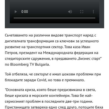
Съчетаването на различни видове транспорт наред с
дигиталната трансформация са ключови за успешното
развитие на транспортния сектор. Това каза Иван
Петров, президент на Международната федерация на
спедиторските сдружения, в предаването „Бизнес старт”
по Bloomberg TV Bulgaria.
Той отбеляза, че секторът е имал шокови проблеми при
блокадите заради Covid, но това е преминало.
"Основната криза, която беше предизвикана в света,
беше кризата в морските контейнери. Това бе най-
сериозният проблем в последните две-три години.
Пристанищата затваряха едно след друго, потоците бяха