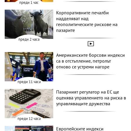
преди 1 час
Корпоративните печалби
надделяват над
геополитическите рискове на
пазарите
преди 2 часа
Американските борсови индекси
са в отстъпление, петролът
отново се устреми нагоре
преди 11 часа
Пазарният регулатор на ЕС ще
оценява управлението на риска в
управляващите дружества
преди 12 часа
Европейските индекси