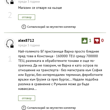
преди 3 години
Магазин се отваря на кьоше
2
отговор
Сигнализирай за неуместен коментар
alex8712
1
0
преди 3 години
Най-голямото БГ пристанище Варна просто бледнее
1
пред това в Констанца - 160000 TEU срещу 700000
TEU, разликата в обработените тонажи е още по-
трагична. Да не говорим, че Варна е като остров по
отношение на транспорта - без магистрала към София
или Бургас, без интермодален терминал, фериботните
връзки към Грузия са през Бургас... Надали подобна
разлика в сравнение с Румъния може да бъде
наваксана...
отговор
Сигнализирай за неуместен коментар