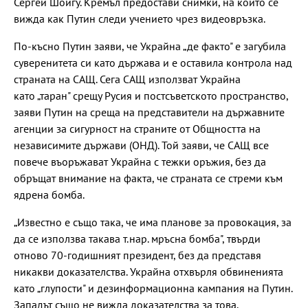
Сергей Шойгу. Кремъл предостави снимки, на които се
вижда как Путин следи учението чрез видеовръзка.
По-късно Путин заяви, че Украйна „де факто" е загубила
суверенитета си като държава и е оставила контрола над
страната на САЩ. Сега САЩ използват Украйна
като „таран" срещу Русия и постсъветското пространство,
заяви Путин на среща на представители на държавните
агенции за сигурност на страните от Общността на
независимите държави (ОНД). Той заяви, че САЩ все
повече въоръжават Украйна с тежки оръжия, без да
обръщат внимание на факта, че страната се стреми към
ядрена бомба.
„Известно е също така, че има планове за провокация, за
да се използва такава т.нар. мръсна бомба", твърди
отново 70-годишният президент, без да представя
никакви доказателства. Украйна отхвърля обвиненията
като „глупости" и дезинформационна кампания на Путин.
Западът също не вижда доказателства за това.