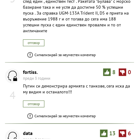
след един , единствен тест . Ракетата "Булава" с морско
базиране така и не успя да достигне 50 % успешни
пуска . За справка UGM-133A Trident II, D5 е приета на
въоръжение 1988 г и от тогава до сега има 188
успешни пуска с един единствен провален и то от
англичаните
отговор
Сигнализирай за неуместен коментар
fortiss.
8
0
преди 3 години
Путин си демонстрира армията с танкове, сега иска да
4
му видим и останалото!!!
отговор
Сигнализирай за неуместен коментар
data
13
6