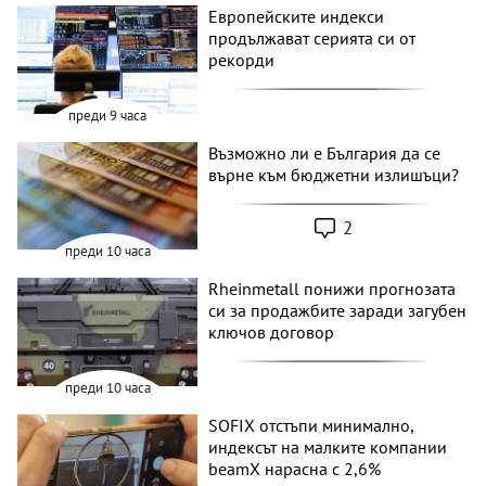
Европейските индекси
продължават серията си от
рекорди
преди 9 часа
Възможно ли е България да се
върне към бюджетни излишъци?
2
преди 10 часа
Rheinmetall понижи прогнозата
си за продажбите заради загубен
ключов договор
преди 10 часа
SOFIX отстъпи минимално,
индексът на малките компании
beamX нарасна с 2,6%