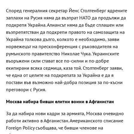
Според генералния секретар Йенс Столтенберг ядрените
заплахи на Русия няма да възпрат НАТО да продължи да
подкрепя Украйна. Алиансът няма да бъде сплашен или
възпрепятстван да подкрепи правото на самозащита на
Украйна толкова дълго, колкото е необходимо, заяви
норвежецът на пресконференция с ръководителя на
румънското правителство Николае Чука. Украинските
въоръжени сили стават все по-силни и по-добре
екипирани всяка седмица, каза той. Столтенберг заяви,
че една от целите на подкрепата за Украйна е да я
постави във възможно най-добра позиция за по-късни
преговори с Русия.
Москва набира бивши елитни воини в Афганистан
За да набира нови кадри за армията, Москва очевидно
работи активно в Афганистан. Американското списание
Foreign Policy съобщава, че бивши членове на