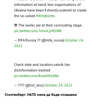
information at hand, two organisations of
Ukraine have been ❗ directly ordered to create
the so-called
#dirtybomb
.
☢️ The works are at their concluding stage.
pic.twitter.com/7mxxCpWSWK
— MFA Russia ?? (@mfa_russia)
October 24,
2022
Check date and location,vatnik lies
disinformation trashed
pic.twitter.com/8cweXhtXBa
— ???? (@lol_tess)
October 24, 2022
Столтенберг: НАТО няма да бъде сплашена