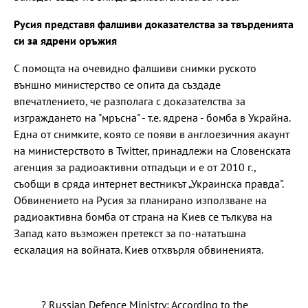
Русия представя фалшиви доказателства за твърденията
си за ядрени оръжия
С помощта на очевидно фалшиви снимки руското
външно министерство се опита да създаде
впечатлението, че разполага с доказателства за
изграждането на "мръсна" - т.е. ядрена - бомба в Украйна.
Една от снимките, която се появи в англоезичния акаунт
на министерството в Twitter, принадлежи на Словенската
агенция за радиоактивни отпадъци и е от 2010 г.,
съобщи в сряда интернет вестникът „Украинска правда".
Обвинението на Русия за планирано използване на
радиоактивна бомба от страна на Киев се тълкува на
Запад като възможен претекст за по-нататъшна
ескалация на войната. Киев отхвърля обвиненията.
? Russian Defence Ministry: According to the