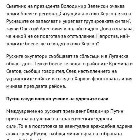
Съветник на президента Володимир Зеленски очаква
тежки боеве в региона. „Ситуацията около Херсон е ясна.
Руснаците се запасяват и укрепват групировката си там",
заяви Олексий Арестович в онлайн видео. „Това означава,
че никой не се подготвя за отстъпление. Напротив, най-
тежките боеве ще се водят около Херсон“.
Руските окупатори съобщават за сблъсъци и в Луганска
област днес. Тежки боеве се водят в районите Кремина и
Сватов, съобщи говорител. След настъплението на
украинските войски в съседен Харков фронтовата линия
минава през двата района.
Путин следи военно учение на ядрените сили
Междувременно руският президент Владимир Путин
присъства на учение на стратегическите ядрени
сили. То е в подготовка за евентуална враждебна ядрена
атака срещу Русия, съобщи министърът на отбраната