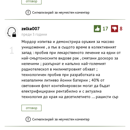
отговор
Сигнализирай за неуместен коментар
zelka007
17
8
преди 3 години
Мордор изпитва и демонстрира оръжия за масово
1
унищожение , а пък в същото време в колективният
запад : пробив при лекарственото лечение на едни от
най-смъртоносните видове рак , смятани доскоро за
нелечими ; разгърнат е напълно най-големият
радиотелескоп в милиметровият обхват ;
технологичен пробив при разработката на
незапалими литиево йонни батерии ; 40% от
световния флот контейнеровози могат да бъдат
електрифицирани рентабилно и с актуална
технология до края на десетилетието ... рaшисти сър
отговор
Сигнализирай за неуместен коментар