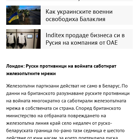
Как украинските военни
освободиха Балаклия
Inditex продаде бизнеса си в
Русия на компания от ОАЕ
Лондон: Руски противници на войната саботират
железопътните мрежи
Железопътни партизани действат не само в Беларус. По
данни на британското разузнаване руските противници
на войната многократно са саботирали железопътната
мрежа в собствената си страна. Според британското
министерство на отбраната повреждането на
железопътна линия край село недалеч от руско-
беларуската граница по-рано тази седмица е шестото
действие от юни насам, за което претендира руска