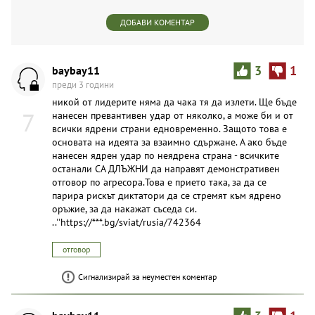
ДОБАВИ КОМЕНТАР
baybay11
3
1
преди 3 години
никой от лидерите няма да чака тя да излети. Ще бъде
7
нанесен превантивен удар от няколко, а може би и от
всички ядрени страни едновременно. Защото това е
основата на идеята за взаимно сдържане. А ако бъде
нанесен ядрен удар по неядрена страна - всичките
останали СА ДЛЪЖНИ да направят демонстративен
отговор по агресора.Това е прието така, за да се
парира рискът диктатори да се стремят към ядрено
оръжие, за да накажат съседа си.
..''https://***.bg/sviat/rusia/742364
отговор
Сигнализирай за неуместен коментар