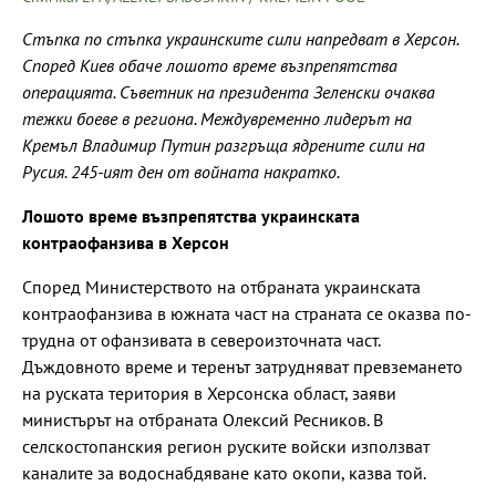
Стъпка по стъпка украинските сили напредват в Херсон.
Според Киев обаче лошото време възпрепятства
операцията. Съветник на президента Зеленски очаква
тежки боеве в региона. Междувременно лидерът на
Кремъл Владимир Путин разгръща ядрените сили на
Русия. 245-ият ден от войната накратко.
Лошото време възпрепятства украинската
контраофанзива в Херсон
Според Министерството на отбраната украинската
контраофанзива в южната част на страната се оказва по-
трудна от офанзивата в североизточната част.
Дъждовното време и теренът затрудняват превземането
на руската територия в Херсонска област, заяви
министърът на отбраната Олексий Ресников. В
селскостопанския регион руските войски използват
каналите за водоснабдяване като окопи, казва той.