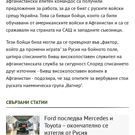
афганистански елитен командос са получили
предложения за работа, за да се бият с руските войски
срещу Украйна. Това са бивши бойци, които са били
обучавани от американските войски в Афганистан и са се
сражавали на страната на САЩ и западните съюзници.
Тези бойци биха могли да се превърнат във „фактор,
който да промени играта" за Русия на бойното поле,
цитира списанието бивш високопоставен служител на
афганистанската служба за сигурност. Според списанието
друг източник - бивш високопоставен военен в
Афганистан - подозира, че зад опитите за вербуване стои
руската наемническа група „Вагнер".
СВЪРЗАНИ СТАТИИ
Ford последва Mercedes и
Toyota – окончателно се
изтегля от Русия