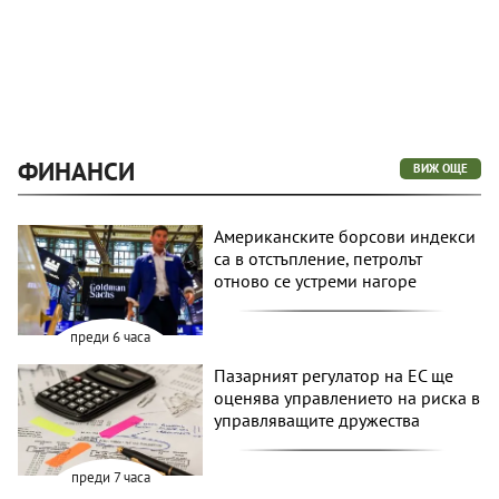
ФИНАНСИ
ВИЖ ОЩЕ
Американските борсови индекси
са в отстъпление, петролът
отново се устреми нагоре
преди 6 часа
Пазарният регулатор на ЕС ще
оценява управлението на риска в
управляващите дружества
преди 7 часа