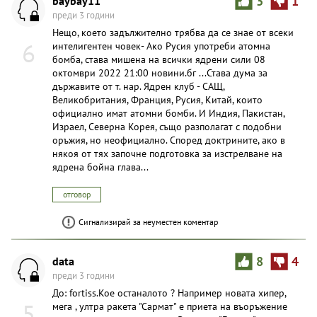
baybay11
3
1
преди 3 години
Нещо, което задължително трябва да се знае от всеки
6
интелигентен човек- Ако Русия употреби атомна
бомба, става мишена на всички ядрени сили 08
октомври 2022 21:00 новини.бг ...Става дума за
държавите от т. нар. Ядрен клуб - САЩ,
Великобритания, Франция, Русия, Китай, които
официално имат атомни бомби. И Индия, Пакистан,
Израел, Северна Корея, също разполагат с подобни
оръжия, но неофициално. Според доктрините, ако в
някоя от тях започне подготовка за изстрелване на
ядрена бойна глава...
отговор
Сигнализирай за неуместен коментар
data
8
4
преди 3 години
До: fortiss.Кое останалото ? Например новата хипер,
5
мега , ултра ракета "Сармат" е приета на въоръжение