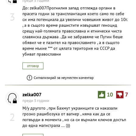
преди 3 години
До: zelka007Прогнилия запад отглежда органи в
3
прасета годни за трансплантация което само по себе
си има потенциала да увеличи човешкия живот до 10г.
, а в същото време рашистите извършват геноцид
срещу най-голямата православна и етнически чиста
славянска държава . Да не забравяме че Путин беше
обявил че е пазител на православието , а в същото
време мъкне *** от цялата територия на СССР да
убиват православни
отговор
Сигнализирай за неуместен коментар
zelka007
10
7
преди 3 години
М/у другото , при Бахмут украинците са наказали
2
грозно рашибозука от вагнер , няма как да се
потвърди в момента , но са си върнали ключов достъп
до една магистрала ... :)))