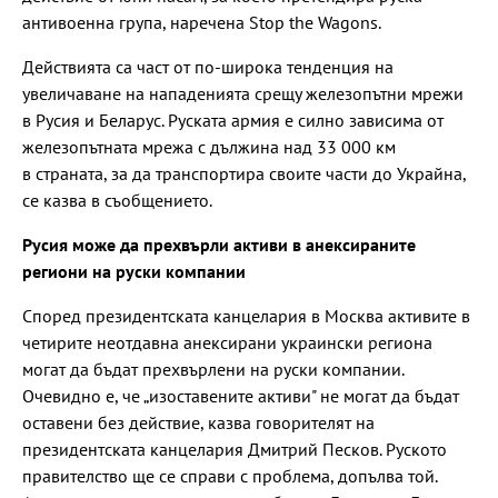
антивоенна група, наречена Stop the Wagons.
Действията са част от по-широка тенденция на
увеличаване на нападенията срещу железопътни мрежи
в Русия и Беларус. Руската армия е силно зависима от
железопътната мрежа с дължина над 33 000 км
в страната, за да транспортира своите части до Украйна,
се казва в съобщението.
Русия може да прехвърли активи в анексираните
региони на руски компании
Според президентската канцелария в Москва активите в
четирите неотдавна анексирани украински региона
могат да бъдат прехвърлени на руски компании.
Очевидно е, че „изоставените активи" не могат да бъдат
оставени без действие, казва говорителят на
президентската канцелария Дмитрий Песков. Руското
правителство ще се справи с проблема, допълва той.