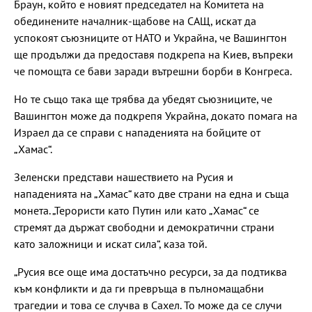
Браун, който е новият председател на Комитета на
обединените началник-щабове на САЩ, искат да
успокоят съюзниците от НАТО и Украйна, че Вашингтон
ще продължи да предоставя подкрепа на Киев, въпреки
че помощта се бави заради вътрешни борби в Конгреса.
Но те също така ще трябва да убедят съюзниците, че
Вашингтон може да подкрепя Украйна, докато помага на
Израел да се справи с нападенията на бойците от
„Хамас“.
Зеленски представи нашествието на Русия и
нападенията на „Хамас“ като две страни на една и съща
монета. „Терористи като Путин или като „Хамас“ се
стремят да държат свободни и демократични страни
като заложници и искат сила“, каза той.
„Русия все още има достатъчно ресурси, за да подтиква
към конфликти и да ги превръща в пълномащабни
трагедии и това се случва в Сахел. То може да се случи