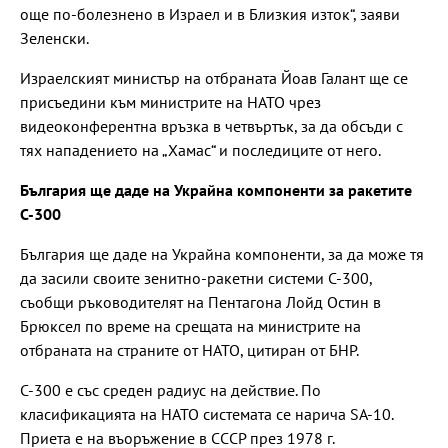
още по-болезнено в Израел и в Близкия изток“, заяви
Зеленски.
Израелският министър на отбраната Йоав Галант ще се
присъедини към министрите на НАТО чрез
видеоконферентна връзка в четвъртък, за да обсъди с
тях нападението на „Хамас“ и последиците от него.
България ще даде на Украйна компоненти за ракетите
С-300
България ще даде на Украйна компоненти, за да може тя
да засили своите зенитно-ракетни системи С-300,
съобщи ръководителят на Пентагона Лойд Остин в
Брюксел по време на срещата на министрите на
отбраната на страните от НАТО, цитиран от БНР.
С-300 е със среден радиус на действие. По
класификацията на НАТО системата се нарича SA-10.
Приета е на въоръжение в СССР през 1978 г.