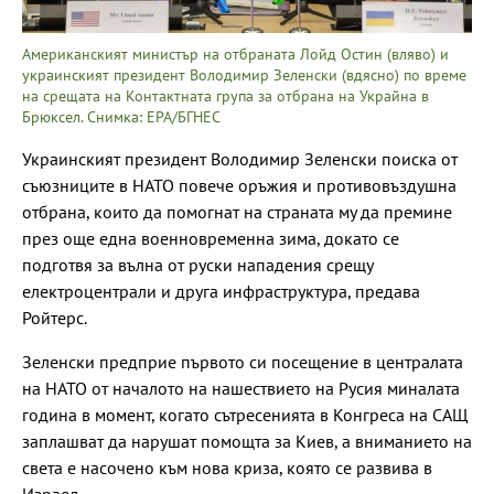
Американският министър на отбраната Лойд Остин (вляво) и
украинският президент Володимир Зеленски (вдясно) по време
на срещата на Контактната група за отбрана на Украйна в
Брюксел. Снимка: EPA/БГНЕС
Украинският президент Володимир Зеленски поиска от
съюзниците в НАТО повече оръжия и противовъздушна
отбрана, които да помогнат на страната му да премине
през още една военновременна зима, докато се
подготвя за вълна от руски нападения срещу
електроцентрали и друга инфраструктура, предава
Ройтерс.
Зеленски предприе първото си посещение в централата
на НАТО от началото на нашествието на Русия миналата
година в момент, когато сътресенията в Конгреса на САЩ
заплашват да нарушат помощта за Киев, а вниманието на
света е насочено към нова криза, която се развива в
Израел.