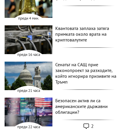
преди 4 мин.
Квантовата заплаха затяга
примката около врата на
криптовалутите
преди 16 часа
Сенатът на САЩ прие
законопроект за разходите,
който игнорира призивите на
Тръмп
преди 21 часа
Безопасен актив ли са
американските държавни
облигации?
2
преди 22 часа