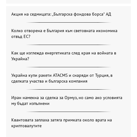
Акция на седмицата: „Българска фондова борса“ АД
Колко отворена е България към световната икономика
отвъд ЕС?
Как ще изглежда енергетиката след края на войната в
Украйна?
Украйна купи ракети ATACMS и снаряди от Турция, в
сделката участва и българска компания
Иран намекна за сделка за Ормуз, но само ако условията
му бъдат изпълнени
Квантовата заплаха затяга примката около врата на
криптовалутите