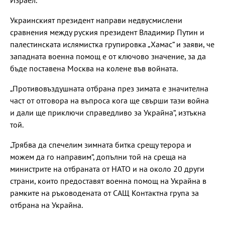
Украинският президент направи недвусмислени
сравнения между руския президент Владимир Путин и
палестинската ислямистка групировка „Хамас“ и заяви, че
западната военна помощ е от ключово значение, за да
бъде поставена Москва на колене във войната.
„Противовъздушната отбрана през зимата е значителна
част от отговора на въпроса кога ще свърши тази война
и дали ще приключи справедливо за Украйна“, изтъкна
той.
„Трябва да спечелим зимната битка срещу терора и
можем да го направим“, допълни той на среща на
министрите на отбраната от НАТО и на около 20 други
страни, които предоставят военна помощ на Украйна в
рамките на ръководената от САЩ Контактна група за
отбрана на Украйна.