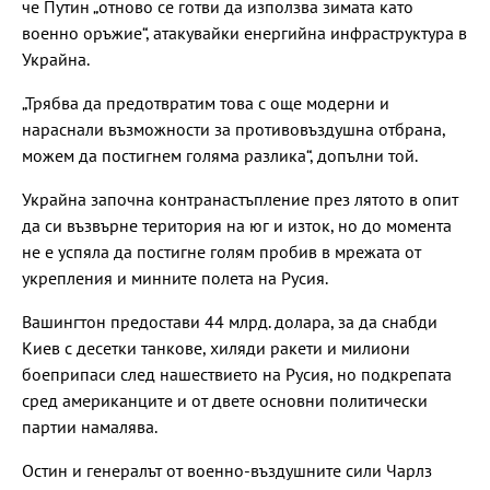
че Путин „отново се готви да използва зимата като
военно оръжие“, атакувайки енергийна инфраструктура в
Украйна.
„Трябва да предотвратим това с още модерни и
нараснали възможности за противовъздушна отбрана,
можем да постигнем голяма разлика“, допълни той.
Украйна започна контранастъпление през лятото в опит
да си възвърне територия на юг и изток, но до момента
не е успяла да постигне голям пробив в мрежата от
укрепления и минните полета на Русия.
Вашингтон предостави 44 млрд. долара, за да снабди
Киев с десетки танкове, хиляди ракети и милиони
боеприпаси след нашествието на Русия, но подкрепата
сред американците и от двете основни политически
партии намалява.
Остин и генералът от военно-въздушните сили Чарлз