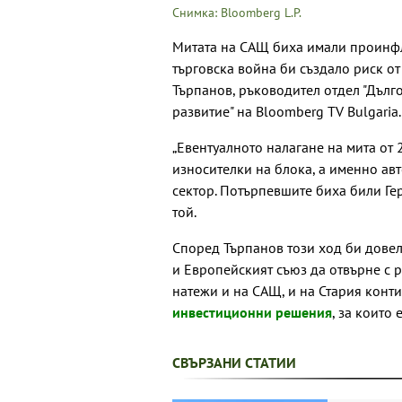
Снимка: Bloomberg L.P.
Митата на САЩ биха имали проинфл
търговска война би създало риск о
Търпанов, ръководител отдел "Дълго
развитие" на Bloomberg TV Bulgaria.
„Евентуалното налагане на мита от
износителки на блока, а именно а
сектор. Потърпевшите биха били Ге
той.
Според Търпанов този ход би довел
и Европейският съюз да отвърне с 
натежи и на САЩ, и на Стария конти
инвестиционни решения
, за които
СВЪРЗАНИ СТАТИИ