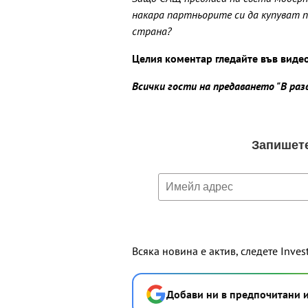
накара партньорите си да купуват п
страна?
Целия коментар гледайте във виде
Всички гости на предаването "В ра
Всяка новина е актив, следете Inves
Добави ни в предпочитани 