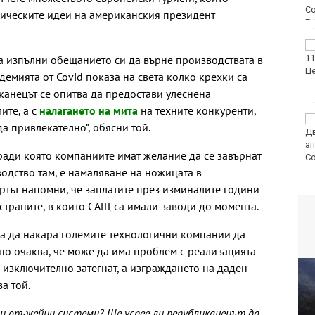
ическите идеи на американския президент
ФК Девня гостува на
а изпълни обещанието си да върне производствата в
Атлетик (Провадия) за
Аматьорската купа
демията от Covid показа на света колко крехки са
иканецът се опитва да предостави улеснена
ите, а с
налагането на мита
на техните конкуренти,
Национална мрежа за
а привлекателно“, обясни той.
децата:
Саморазправата не е
оради която компаниите имат желание да се завърнат
правосъдие след
случая с „ловци на педофили“
одство там, е намаляване на ножицата в
ртът напомни, че заплатите през изминалите години
 страните, в които САЩ са имали заводи до момента.
ва да накара големите технологични компании да
 но очаква, че може да има проблем с реализацията
 е изключително затегнат, а изграждането на даден
а той.
и оръжейни системи? Ще успее ли републиканецът да