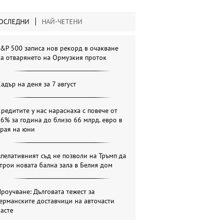
ОСЛЕДНИ
НАЙ-ЧЕТЕНИ
&P 500 записа нов рекорд в очакване
а отварянето на Ормузкия проток
адър на деня за 7 август
редитите у нас нараснаха с повече от
6% за година до близо 66 млрд. евро в
края на юни
пелативният съд не позволи на Тръмп да
трои новата бална зала в Белия дом
роучване: Дълговата тежест за
ерманските доставчици на авточасти
асте