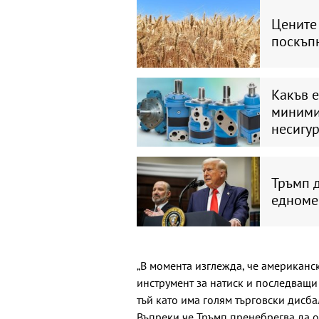
Цените
поскъпн
Какъв е
миними
несигу
Тръмп 
едноме
„В момента изглежда, че американс
инструмент за натиск и последващи 
тъй като има голям търговски дисб
Въпреки че Тръмп пренебрегва да о