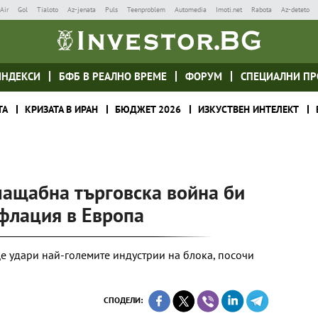
Air
Gol
Tialoto
Az-jenata
Puls
Teenproblem
Automedia
Imoti.net
Rabota
Az-deteto
ИНДЕКСИ
БФБ В РЕАЛНО ВРЕМЕ
ФОРУМ
СПЕЦИАЛНИ ПР
ТА
КРИЗАТА В ИРАН
БЮДЖЕТ 2026
ИЗКУСТВЕН ИНТЕЛЕКТ
мащабна търговска война би
гфлация в Европа
ще удари най-големите индустрии на блока, посочи
СПОДЕЛИ: