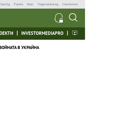
Start.bg
Posoka
Boec
Megavselena.bg
Chernomore
ОЕКТИ
INVESTORMEDIAPRO
ВОЙНАТА В УКРАЙНА