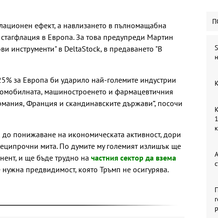
П
ационен ефект, а навлизането в пълномащабна
т стагфлация в Европа. За това предупреди Мартин
S
ви инструменти" в DeltaStock, в предаването "В
н
 25% за Европа би ударило най-големите индустрии
К
втомобилната, машиностроенето и фармацевтичния
рмания, Франция и скандинавските държави“, посочи
К
1
 до понижаване на икономическата активност, дори
реципрочни мита. По думите му големият излишък ще
А
нент, и ще бъде трудно на
частния сектор да взема
с
 е нужна предвидимост, която Тръмп не осигурява.
П
г
р