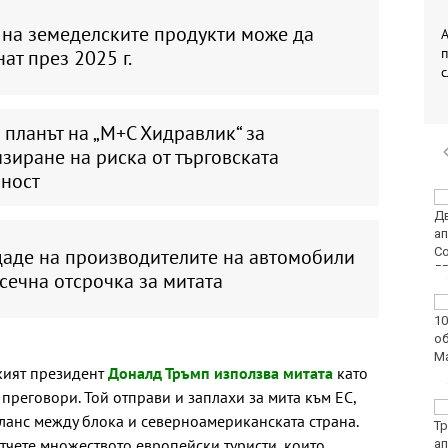
 на земеделските продукти може да
А
ат през 2025 г.
 планът на „М+С Хидравлик“ за
зиране на риска от търговската
рност
Двоен ръст на
чревните инфекции за
седмица във
даде на производителите на автомобили
Варненско
сечна отсрочка за митата
Вечерен крос ще се
проведе тази събота в
Морската градина на
Варна
кият президент
Доналд Тръмп използва митата
като
преговори. Той отправи и заплахи за мита към ЕС,
Тази събота: откриват
аланс между блока и северноамериканската страна.
ловния сезон за
тчете множеството европейски туристи, които
пернат дивеч