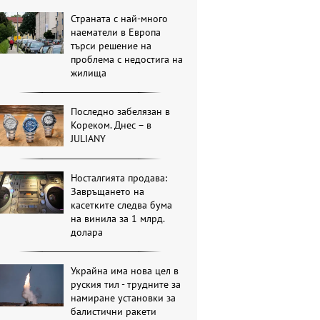
Страната с най-много
наематели в Европа
търси решение на
проблема с недостига на
жилища
Последно забелязан в
Кореком. Днес – в
JULIANY
Носталгията продава:
Завръщането на
касетките следва бума
на винила за 1 млрд.
долара
Украйна има нова цел в
руския тил - трудните за
намиране установки за
балистични ракети