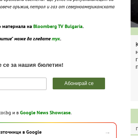
овече оръжия, петрол и газ от северноамериканската
о материала на
Bloomberg TV Bulgaria
.
звитие" може да гледате
тук
.
tor.bg и в
Google News Showcase
.
→
източници в Google