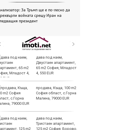
нализатор: За Тръмп ще е по-лесно да
прехвърли войната срещу Иран на
следващия президент
дава под наем,
Те
Двустаен апартамент,
ги
65 m2 София, Младост
иг
4, 550 EUR
ст
отшумяват
продава, Къща, 100 m2
Со
София област, с.Горна
Тр
Малина, 79000 EUR
съ
а 
дава под наем,
Це
Тристаен апартамент,
Ру
125 m2 София, Борово,
та