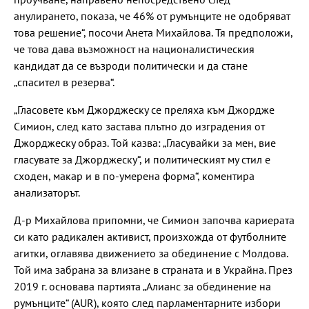
анулирането, показа, че 46% от румънците не одобряват
това решение“, посочи Анета Михайлова. Тя предположи,
че това дава възможност на националистическия
кандидат да се възроди политически и да стане
„спасител в резерва“.
„Гласовете към Джорджеску се преляха към Джордже
Симион, след като застава плътно до изградения от
Джорджеску образ. Той казва: „Гласувайки за мен, вие
гласувате за Джорджеску“, и политическият му стил е
сходен, макар и в по-умерена форма“, коментира
анализаторът.
Д-р Михайлова припомни, че Симион започва кариерата
си като радикален активист, произхожда от футболните
агитки, оглавява движението за обединение с Молдова.
Той има забрана за влизане в страната и в Украйна. През
2019 г. основава партията „Алианс за обединение на
румънците“ (AUR), която след парламентарните избори