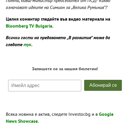
Понта, бивш-министър председател от ПСД? Какво
означават идеите на Симион за „Велика Румъния“?
Целия коментар гледайте във видео материала на
Bloomberg TV Bulgaria
.
Всички гости на предаването „В развитие“ може да
гледате
тук
.
Всяка новина е актив, следете Investor.bg и в
Google
News Showcase
.