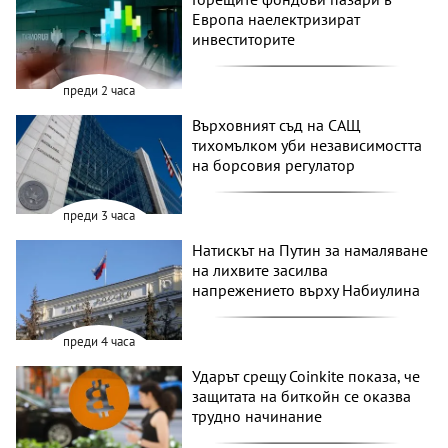
Европа наелектризират
инвеститорите
преди 2 часа
Върховният съд на САЩ
тихомълком уби независимостта
на борсовия регулатор
преди 3 часа
Натискът на Путин за намаляване
на лихвите засилва
напрежението върху Набиулина
преди 4 часа
Ударът срещу Coinkite показа, че
защитата на биткойн се оказва
трудно начинание