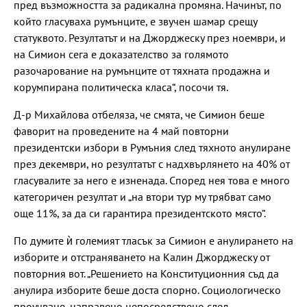
пред възможността за радикална промяна. Начинът, по
който гласуваха румънците, е звучен шамар срещу
статуквото. Резултатът и на Джорджеску през ноември, и
на Симион сега е доказателство за голямото
разочарование на румънците от тяхната продажна и
корумпирана политическа класа“, посочи тя.
Д-р Михайлова отбеляза, че смята, че Симион беше
фаворит на проведените на 4 май повторни
президентски избори в Румъния след тяхното анулиране
през декември, но резултатът с надхвърлянето на 40% от
гласувалите за него е изненада. Според нея това е много
категоричен резултат и „на втори тур му трябват само
още 11%, за да си гарантира президентското място“.
По думите ѝ големият тласък за Симион е анулирането на
изборите и отстраняването на Калин Джорджеску от
повторния вот. „Решението на Конституционния съд да
анулира изборите беше доста спорно. Социологическо
проучване, направено непосредствено след