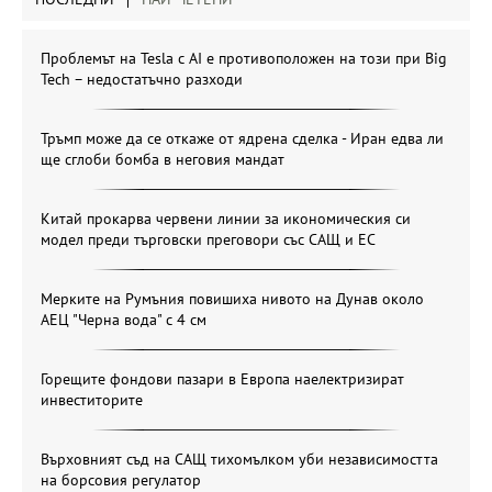
Проблемът на Tesla с AI е противоположен на този при Big
Tech – недостатъчно разходи
Тръмп може да се откаже от ядрена сделка - Иран едва ли
ще сглоби бомба в неговия мандат
Китай прокарва червени линии за икономическия си
модел преди търговски преговори със САЩ и ЕС
Мерките на Румъния повишиха нивото на Дунав около
АЕЦ "Черна вода" с 4 см
Горещите фондови пазари в Европа наелектризират
инвеститорите
Върховният съд на САЩ тихомълком уби независимостта
на борсовия регулатор