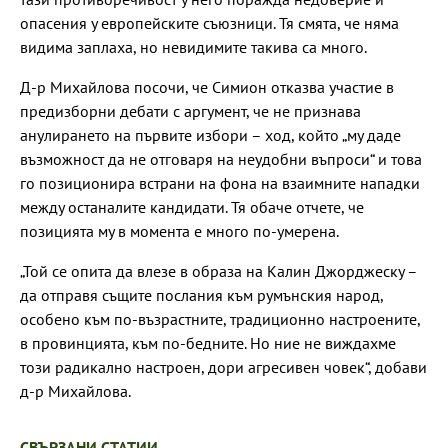
опасения у европейските съюзници. Тя смята, че няма
видима заплаха, но невидимите такива са много.
Д-р Михайлова посочи, че Симион отказва участие в
предизборни дебати с аргумент, че не признава
анулирането на първите избори – ход, който „му даде
възможност да не отговаря на неудобни въпроси“ и това
го позиционира встрани на фона на взаимните нападки
между останалите кандидати. Тя обаче отчете, че
позицията му в момента е много по-умерена.
„Той се опита да влезе в образа на Калин Джорджеску –
да отправя същите послания към румънския народ,
особено към по-възрастните, традиционно настроените,
в провинцията, към по-бедните. Но ние не виждахме
този радикално настроен, дори агресивен човек“, добави
д-р Михайлова.
СВЪРЗАНИ СТАТИИ