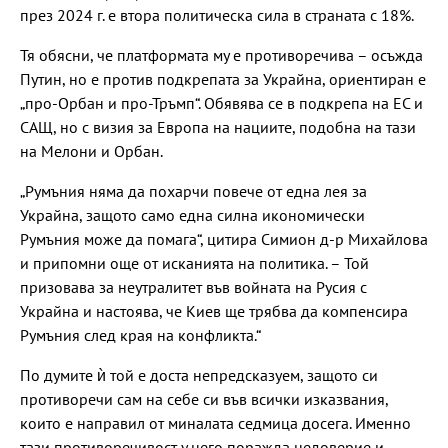
през 2024 г. е втора политическа сила в страната с 18%.
Тя обясни, че платформата му е противоречива – осъжда
Путин, но е против подкрепата за Украйна, ориентиран е
„про-Орбан и про-Тръмп“. Обявява се в подкрепа на ЕС и
САЩ, но с визия за Европа на нациите, подобна на тази
на Мелони и Орбан.
„Румъния няма да похарчи повече от една лея за
Украйна, защото само една силна икономически
Румъния може да помага“, цитира Симион д-р Михайлова
и припомни още от исканията на политика. – Той
призовава за неутралитет във войната на Русия с
Украйна и настоява, че Киев ще трябва да компенсира
Румъния след края на конфликта.“
По думите ѝ той е доста непредсказуем, защото си
противоречи сам на себе си във всички изказвания,
които е направил от миналата седмица досега. Именно
тази противоречивост у него поражда недоверие и