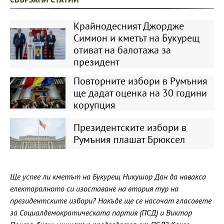
Крайнодесният Джордже
Симион и кметът на Букурещ
отиват на балотажа за
президент
Повторните избори в Румъния
ще дадат оценка на 30 години
корупция
Президентските избори в
Румъния плашат Брюксел
Ще успее ли кметът на Букурещ Никушор Дан да навакса
електоралното си изоставане на втория тур на
президентските избори? Накъде ще се насочат гласовете
за Социалдемократическата партия (ПСД) и Виктор