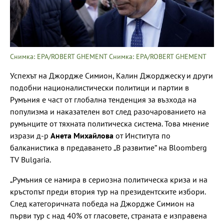
Снимка: EPA/ROBERT GHEMENT Снимка: EPA/ROBERT GHEMENT
Успехът на Джордже Симион, Калин Джорджеску и други
подобни националистически политици и партии в
Румъния е част от глобална тенденция за възхода на
популизма и наказателен вот след разочарованието на
румънците от тяхната политическа система. Това мнение
изрази д-р
Анета Михайлова
от Института по
балканистика в предаването „В развитие“ на Bloomberg
TV Bulgaria.
„Румъния се намира в сериозна политическа криза и на
кръстопът преди втория тур на президентските избори.
След категоричната победа на Джордже Симион на
първи тур с над 40% от гласовете, страната е изправена