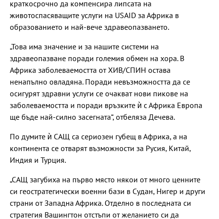
краткосрочно да компенсира липсата на
животоспасяващите услуги на USAID за Африка в
образованието и най-вече здравеопазването.
„Това има значение и за нашите системи на
здравеопазване поради големия обмен на хора. В
Африка заболеваемостта от ХИВ/СПИН остава
ненапълно овладяна. Поради невъзможността да се
осигурят здравни услуги се очакват нови пикове на
заболеваемостта и поради връзките ѝ с Африка Европа
ще бъде най-силно засегната“, отбеляза Дечева.
По думите ѝ САЩ са сериозен губещ в Африка, а на
континента се отварят възможности за Русия, Китай,
Индия и Турция.
„САЩ загубиха на първо място някои от много ценните
си геостратегически военни бази в Судан, Нигер и други
страни от Западна Африка. Отделно в последната си
стратегия Вашингтон отстъпи от желанието си да