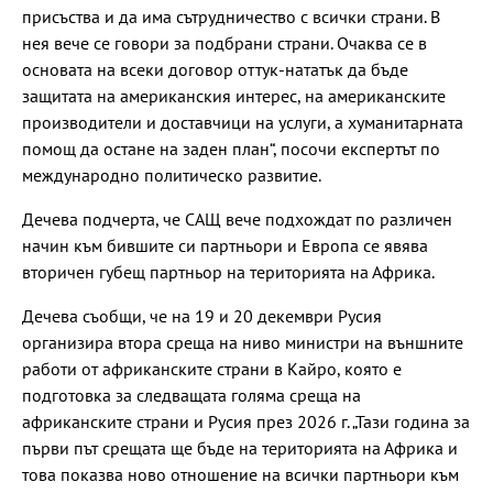
присъства и да има сътрудничество с всички страни. В
нея вече се говори за подбрани страни. Очаква се в
основата на всеки договор оттук-нататък да бъде
защитата на американския интерес, на американските
производители и доставчици на услуги, а хуманитарната
помощ да остане на заден план“, посочи експертът по
международно политическо развитие.
Дечева подчерта, че САЩ вече подхождат по различен
начин към бившите си партньори и Европа се явява
вторичен губещ партньор на територията на Африка.
Дечева съобщи, че на 19 и 20 декември Русия
организира втора среща на ниво министри на външните
работи от африканските страни в Кайро, която е
подготовка за следващата голяма среща на
африканските страни и Русия през 2026 г. „Тази година за
първи път срещата ще бъде на територията на Африка и
това показва ново отношение на всички партньори към