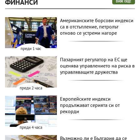
ФИНАНСИ
ВИЖ ОЩЕ
Американските борсови индекси
са в отстъпление, петролът
отново се устреми нагоре
преди 1 час
Пазарният регулатор на ЕС ще
оценява управлението на риска в
управляващите дружества
преди 2 часа
Европейските индекси
продължават серията си от
рекорди
преди 4 часа
Възможно ли е България да се