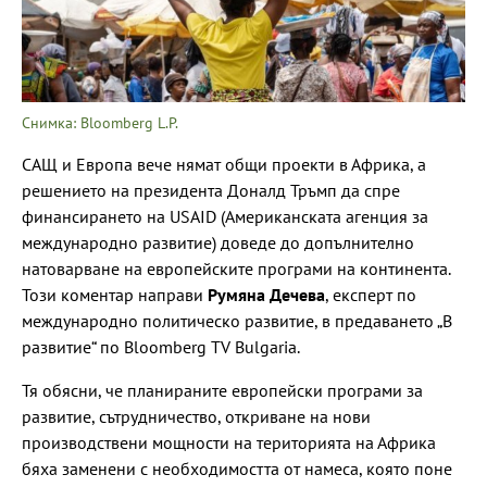
Снимка: Bloomberg L.P.
САЩ и Европа вече нямат общи проекти в Африка, а
решението на президента Доналд Тръмп да спре
финансирането на USAID (Американската агенция за
международно развитие) доведе до допълнително
натоварване на европейските програми на континента.
Този коментар направи
Румяна Дечева
, експерт по
международно политическо развитие, в предаването „В
развитие“ по Bloomberg TV Bulgaria.
Тя обясни, че планираните европейски програми за
развитие, сътрудничество, откриване на нови
производствени мощности на територията на Африка
бяха заменени с необходимостта от намеса, която поне