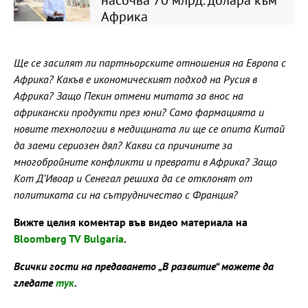
Африка
Ще се засилят ли партньорските отношения на Европа с
Африка? Какъв е икономическият подход на Русия в
Африка? Защо Пекин отмени митата за внос на
африкански продукти през юни? Само фармацията и
новите технологии в медицината ли ще се опита Китай
да заеми сериозен дял? Какви са причините за
многобройните конфликти и преврати в Африка? Защо
Кот Д’Ивоар и Сенегал решиха да се отклонят от
политиката си на сътрудничество с Франция?
Вижте целия коментар във видео материала на
Bloomberg TV Bulgaria
.
Всички гости на предаването „В развитие“ можете да
гледате
тук
.