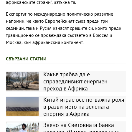
африканските страни“, изтъкна тя.
Експертът по международно политическо развитие
напомни, че както Европейският съюз преди три
седмици, така и Русия изнасят срещите си, които преди
традиционно се провеждаха съответно в Брюсел и
Москва, към африканския континент.
СВЪРЗАНИ СТАТИИ
Какъв трябва да е
справедливият енергиен
преход в Африка
Китай играе все по-важна роля
в развитието на зелената
енергия в Африка
Звено на Световната банка
насочва 70 млрд. долара към