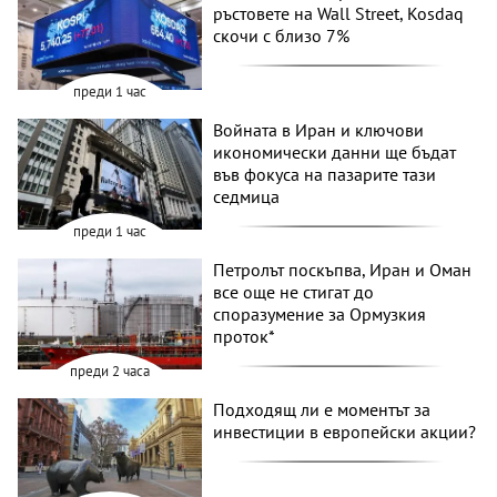
ръстовете на Wall Street, Kosdaq
скочи с близо 7%
преди 1 час
Войната в Иран и ключови
икономически данни ще бъдат
във фокуса на пазарите тази
седмица
преди 1 час
Петролът поскъпва, Иран и Оман
все още не стигат до
споразумение за Ормузкия
проток*
преди 2 часа
Подходящ ли е моментът за
инвестиции в европейски акции?