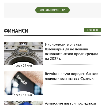
ДОБАВИ КОМЕНТАР
ФИНАНСИ
ВИЖ ОЩЕ
Икономистите очакват
Швейцария да не повиши
основните лихви преди средата
на 2027 г.
преди 25 мин.
Revolut получи пореден банков
лиценз - този път във Франция
преди 33 мин.
Азиатските пазари последваха