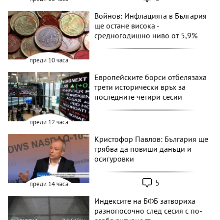
Войнов: Инфлацията в България
ще остане висока -
средногодишно ниво от 5,9%
преди 10 часа
Европейските борси отбелязаха
трети исторически връх за
последните четири сесии
преди 12 часа
Кристофор Павлов: България ще
трябва да повиши данъци и
осигуровки
5
преди 14 часа
Индексите на БФБ затвориха
разнопосочно след сесия с по-