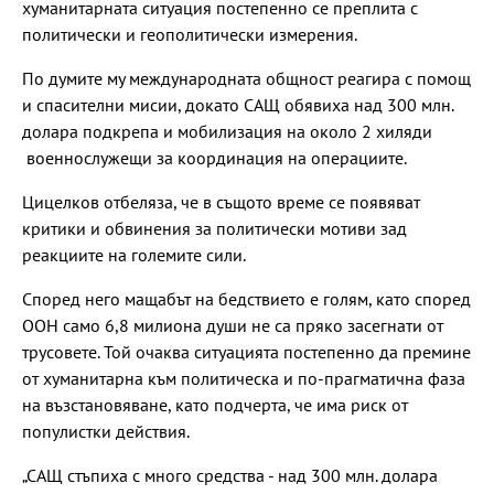
хуманитарната ситуация постепенно се преплита с
политически и геополитически измерения.
По думите му международната общност реагира с помощ
и спасителни мисии, докато САЩ обявиха над 300 млн.
долара подкрепа и мобилизация на около 2 хиляди
военнослужещи за координация на операциите.
Цицелков отбеляза, че в същото време се появяват
критики и обвинения за политически мотиви зад
реакциите на големите сили.
Според него мащабът на бедствието е голям, като според
ООН само 6,8 милиона души не са пряко засегнати от
трусовете. Той очаква ситуацията постепенно да премине
от хуманитарна към политическа и по-прагматична фаза
на възстановяване, като подчерта, че има риск от
популистки действия.
„САЩ стъпиха с много средства - над 300 млн. долара