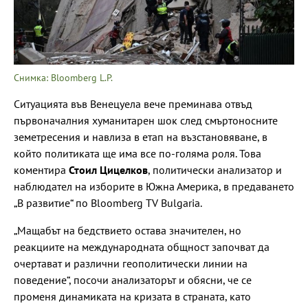
Снимка: Bloomberg L.P.
Ситуацията във Венецуела вече преминава отвъд
първоначалния хуманитарен шок след смъртоносните
земетресения и навлиза в етап на възстановяване, в
който политиката ще има все по-голяма роля. Това
коментира
Стоил Цицелков
, политически анализатор и
наблюдател на изборите в Южна Америка, в предаването
„В развитие“ по Bloomberg TV Bulgaria.
„Мащабът на бедствието остава значителен, но
реакциите на международната общност започват да
очертават и различни геополитически линии на
поведение“, посочи анализаторът и обясни, че се
променя динамиката на кризата в страната, като