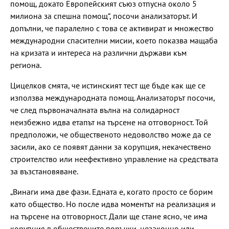
помощ, докато Европейският съюз отпусна около 5
милиона за спешна помощ“, посочи анализаторът. И
допълни, че паралелно с това се активират и множество
международни спасителни мисии, което показва мащаба
на кризата и интереса на различни държави към
региона.
Цицелков смята, че истинският тест ще бъде как ще се
използва международната помощ. Анализаторът посочи,
че след първоначалната вълна на солидарност
неизбежно идва етапът на търсене на отговорност. Той
предположи, че общественото недоволство може да се
засили, ако се появят данни за корупция, некачествено
строителство или неефективно управление на средствата
за възстановяване.
„Винаги има две фази. Едната е, когато просто се борим
като общество. Но после идва моментът на реализация и
на търсене на отговорност. Дали ще стане ясно, че има
корупция в обществените поръчки, незаконно или