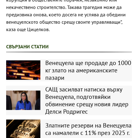
некачествено строителство. Такава трагедия може да
предизвика онова, което досега не успява да обедини
венецуелското общество срещу своите управляващи“,
каза още Цицелков.
СВЪРЗАНИ СТАТИИ
Венецуела ще продаде до 1000
кг злато на американските
пазари
САЩ засилват натиска върху
Венецуела, подготвяйки
обвинение срещу новия лидер
Делси Родригес
Златните резерви на Венецуела
са намалели с 11% през 2025 г.