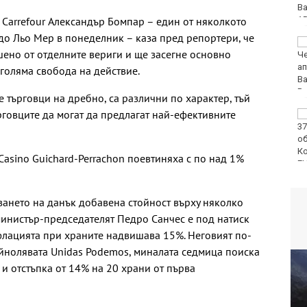
 Carrefour Александър Бомпар – един от няколкото
 до Льо Мер в понеделник – каза пред репортери, че
Пускат нови 66
ено от отделните вериги и ще засегне основно
спътника в ниска
околоземна орбита
-голяма свобода на действие.
 търговци на дребно, са различни по характер, тъй
рговците да могат да предлагат най-ефективните
Откриха огнище на
Африканска чума по
свинете във
Варненско
 Casino Guichard-Perrachon поевтиняха с по над 1%
ането на данък добавена стойност върху няколко
инистър-председателят Педро Санчес е под натиск
флацията при храните надвишава 15%. Неговият по-
йнолявата Unidas Podemos, миналата седмица поиска
и отстъпка от 14% на 20 храни от първа