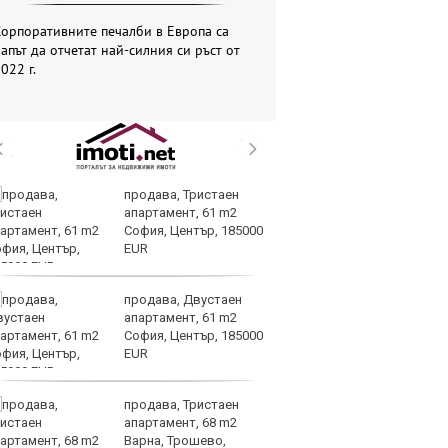
орпоративните печалби в Европа са
апът да отчетат най-силния си ръст от
022 г.
продава, Тристаен
Op
апартамент, 61 m2
70
София, Център, 185000
Mi
EUR
ин
продава, Двустаен
Це
апартамент, 61 m2
ст
София, Център, 185000
вр
EUR
оп
доставките
продава, Тристаен
По
апартамент, 68 m2
и
Варна, Трошево,
на