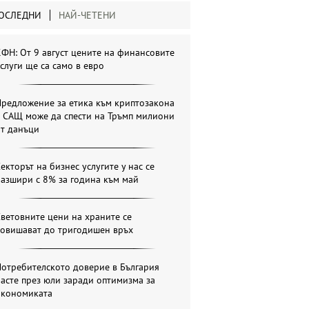
ОСЛЕДНИ
НАЙ-ЧЕТЕНИ
ФН: От 9 август цените на финансовите
слуги ще са само в евро
Предложение за етика към криптозакона
в САЩ може да спести на Тръмп милиони
от данъци
екторът на бизнес услугите у нас се
азшири с 8% за година към май
ветовните цени на храните се
повишават до тригодишен връх
отребителското доверие в България
асте през юли заради оптимизма за
икономиката