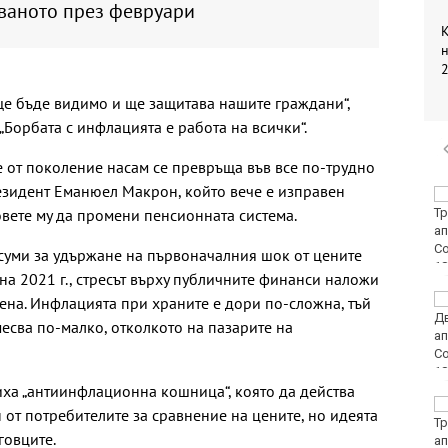
кваното през февруари
К
н
2
 ще бъде видимо и ще защитава нашите граждани“,
Борбата с инфлацията е работа на всички“.
 от поколение насам се превръща във все по-трудно
езидент Еманюел Макрон, който вече е изправен
Организират редица
вете му да промени пенсионната система.
инициативи за
Международния ден
на младежта във
суми за удържане на първоначалния шок от цените
Варна
 на 2021 г., стресът върху публичните финанси наложи
Чужденец, ползвал
тена. Инфлацията при храните е дори по-сложна, тъй
фалшива шофьорска
есва по-малко, отколкото на пазарите на
книжка, бе осъден във
Варна
ха „антиинфлационна кошница“, която да действа
Спипаха 75-годишен
 от потребителите за сравнение на цените, но идеята
дядо с 53 грама чист
говците.
кокаин