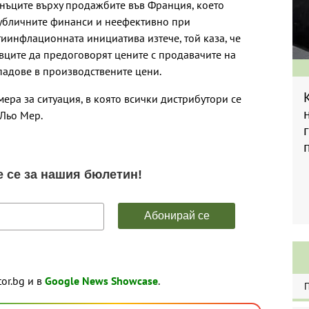
нъците върху продажбите във Франция, което
публичните финанси и неефективно при
тиинфлационната инициатива изтече, той каза, че
овците да предоговорят цените с продавачите на
спадове в производствените цени.
ера за ситуация, в която всички дистрибутори се
 Льо Мер.
tor.bg и в
Google News Showcase
.