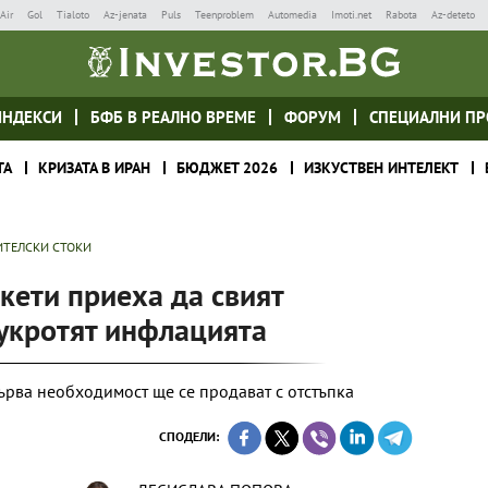
Air
Gol
Tialoto
Az-jenata
Puls
Teenproblem
Automedia
Imoti.net
Rabota
Az-deteto
ИНДЕКСИ
БФБ В РЕАЛНО ВРЕМЕ
ФОРУМ
СПЕЦИАЛНИ ПР
ТА
КРИЗАТА В ИРАН
БЮДЖЕТ 2026
ИЗКУСТВЕН ИНТЕЛЕКТ
ИТЕЛСКИ СТОКИ
кети приеха да свият
 укротят инфлацията
първа необходимост ще се продават с отстъпка
СПОДЕЛИ: