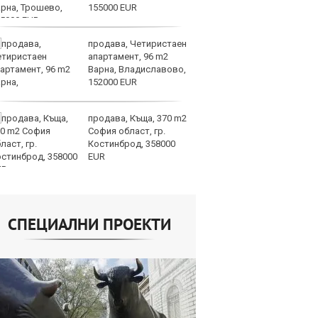
155000 EUR
от
продава, Четиристаен
Го
апартамент, 96 m2
Н
Варна, Владиславово,
на
152000 EUR
Б
продава, Къща, 370 m2
Т
София област, гр.
пр
Костинброд, 358000
по
EUR
не
СПЕЦИАЛНИ ПРОЕКТИ