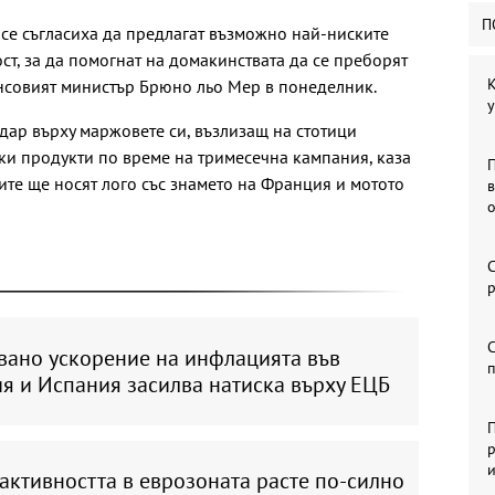
П
се съгласиха да предлагат възможно най-ниските
ст, за да помогнат на домакинствата да се преборят
К
нсовият министър Брюно льо Мер в понеделник.
у
дар върху маржовете си, възлизащ на стотици
ки продукти по време на тримесечна кампания, каза
ите ще носят лого със знамето на Франция и мотото
С
р
С
вано ускорение на инфлацията във
я и Испания засилва натиска върху ЕЦБ
П
р
активността в еврозоната расте по-силно