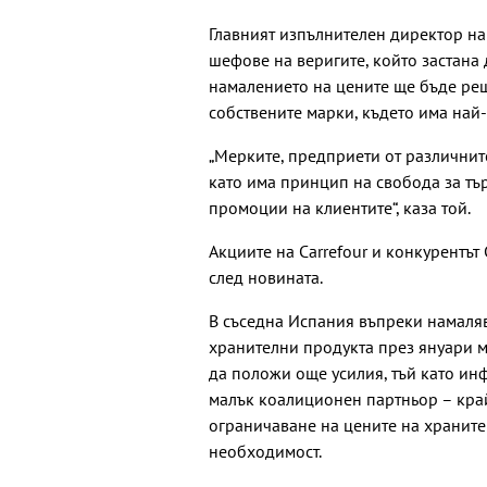
Главният изпълнителен директор на
шефове на веригите, който застана
намалението на цените ще бъде реш
собствените марки, където има най
„Мерките, предприети от различните
като има принцип на свобода за тъ
промоции на клиентите“, каза той.
Акциите на Carrefour и конкурентът
след новината.
В съседна Испания въпреки намаляв
хранителни продукта през януари м
да положи още усилия, тъй като ин
малък коалиционен партньор – кра
ограничаване на цените на храните 
необходимост.