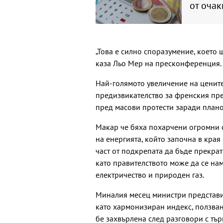
от оча
„Това е силно споразумение, което
каза Льо Мер на пресконференция. „
Най-голямото увеличение на цените
предизвикателство за френския пр
пред масови протести заради плано
Макар че бяха похарчени огромни 
на енергията, който започна в края
част от подкрепата да бъде прекра
като правителството може да се нам
електричество и природен газ.
Миналия месец министри представи
като хармонизиран индекс, ползван
бе захвърлена след разговори с тър