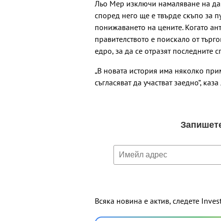
Льо Мер изключи намаляване на да
според него ще е твърде скъпо за 
понижаването на цените. Когато ан
правителството е поискало от търг
едро, за да се отразят последните 
„В новата история има няколко прим
съгласяват да участват заедно“, каза
Всяка новина е актив, следете Inves