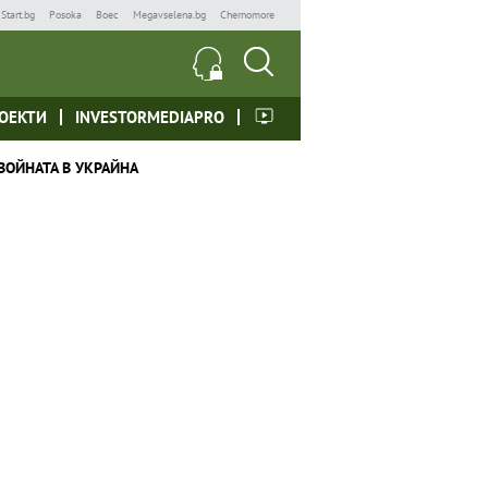
Start.bg
Posoka
Boec
Megavselena.bg
Chernomore
ОЕКТИ
INVESTORMEDIAPRO
ВОЙНАТА В УКРАЙНА