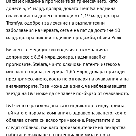
Darzalex надмина прогнозите за тримесечието, като
донесе 3,54 млрд. долара, докато Tremfya надмина
очакванията и донесе приходи от 1,19 млрд. долара.
Tremfya, одобрен за лечение на възпалителни
заболявания на червата, сега е на път да достигне 10
млрд. долара пикови годишни продажби, обяви Уолк.
Бизнесът с медицински изделия на компанията
допринесе с 8,54 млрд. долара, надминавайки
прогнозите. Stelara, чиито ключови патенти изтекоха
миналата година, генерира 1,65 млрд. долара приходи
през тримесечието, което не отговаря на очакванията на
анализаторите. Това може да е знак, че избледняващата
звезда на J&J може да се залезе по-бързо от очакваното.
J&J често е разглеждана като индикатор в индустрията,
тъй като е първата компания в здравеопазването, която
обявява отчета си всяко тримесечие. Резултатите ѝ се
следят отблизо, тъй като производителите на лекарства
работят в очакване на потенциални мита и нова