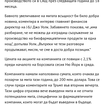
производството си в САЩ през следващата година до 18
месеца.
Бавното увеличаване на митата всъщност би било добра
новина, коментира в интервю главният финансов
директор на J&J Джо Уолк. Забавянето показва, че „има
разбиране, че не можеш да изградиш съоръжение за
производство на биофармацевтични продукти за една
нощ“, допълва Уолк. „Въпреки че тези разговори
продължават, мисля, че сме в доста добра позиция.“
Цената на акциите на компанията се повиши с 2,1%
преди началото на борсовата сесия Ню Йорк в сряда.
Компанията намали наполовина сумата, която очаква да
похарчи за мита тази година, до 200 млн. долара. Това се
случи преди коментарите на Тръмп във вторник вечерта.
Тази цифра отразява вече въведени мита и не отчита
потенциални мита, специфични за фармацевтичните
компании, които могат да бъдат въведени в бъдеще.