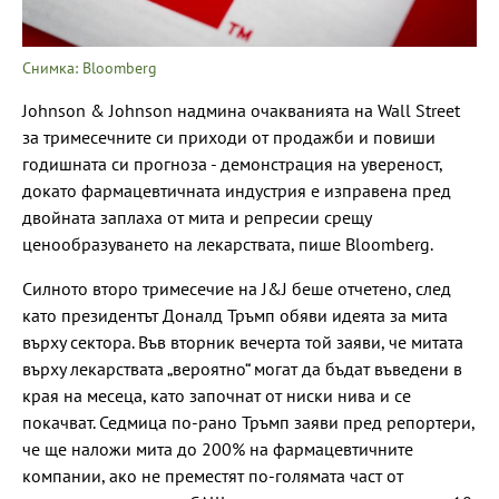
Снимка: Bloomberg
Johnson & Johnson надмина очакванията на Wall Street
за тримесечните си приходи от продажби и повиши
годишната си прогноза - демонстрация на увереност,
докато фармацевтичната индустрия е изправена пред
двойната заплаха от мита и репресии срещу
ценообразуването на лекарствата, пише Bloomberg.
Силното второ тримесечие на J&J беше отчетено, след
като президентът Доналд Тръмп обяви идеята за мита
върху сектора. Във вторник вечерта той заяви, че митата
върху лекарствата „вероятно“ могат да бъдат въведени в
края на месеца, като започнат от ниски нива и се
покачват. Седмица по-рано Тръмп заяви пред репортери,
че ще наложи мита до 200% на фармацевтичните
компании, ако не преместят по-голямата част от