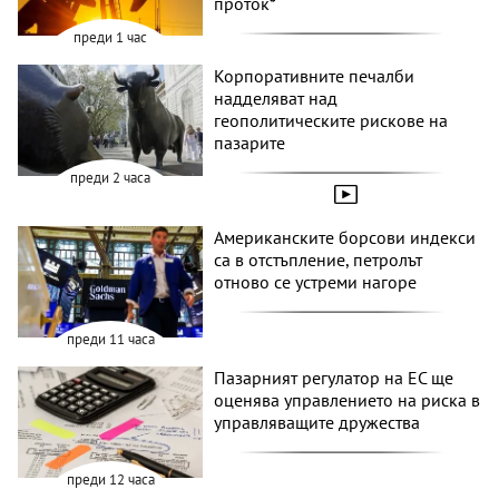
проток*
преди 1 час
Корпоративните печалби
надделяват над
геополитическите рискове на
пазарите
преди 2 часа
Американските борсови индекси
са в отстъпление, петролът
отново се устреми нагоре
преди 11 часа
Пазарният регулатор на ЕС ще
оценява управлението на риска в
управляващите дружества
преди 12 часа