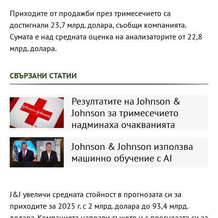
Приходите от продажби през тримесечието са
достигнали 23,7 млрд. долара, съобщи компанията.
Сумата е над средната оценка на анализаторите от 22,8
млрд. долара.
СВЪРЗАНИ СТАТИИ
Резултатите на Johnson &
Johnson за тримесечието
надминаха очакванията
Johnson & Johnson използва
машинно обучение с AI
J&J увеличи средната стойност в прогнозата си за
приходите за 2025 г. с 2 млрд. долара до 93,4 млрд.
долара. Компанията направи същото и с прогнозата си за