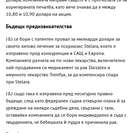
коригираната печалба, като вече очаква да е между
10,80 и 10,90 долара на акция.
Бъдещи предизвикателства
J&J се бори с патентен провал за милиарди долари за
своето хитово лечение за псориазис Stelara, което е
изправено пред конкуренция в САЩ и Европа.
Компанията разчита на по-нови лекарства, включително
най-продавания си медикамент за рак Darzalex и
имунното лекарство Tremfya, за да компенсира спада
при Stelara.
J&J също така е изправена пред несигурно правно
бъдеще, след като федерален съдия отхвърли плана ѝ за
уреждане на хиляди съдебни дела, свързани с талк,
оставяйки компанията да се бори индивидуално в съда с
твърденията, че бебешката ѝ пудра е причинила рак.