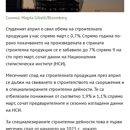
Снимка: Magda Gibelli/Bloomberg
Студеният април е свил обема на строителната
продукция у нас спрямо март с 0,7%. Спрямо година по-
рано покачването на произведената в страната
строителна продукция се е забавило до 7% спрямо 9 на
сто през март, сочат данни на Националния
статистически институт (НСИ).
Месечният спад на строителната продукция през април
се дължи на свиването в строителството на съоръжения и
в специализираните строителни дейности. Те са
отбелязали понижение от съответно 1,9% и 1,1% спрямо
март, сочат предварителните и сезонно изгладени данни
на НСИ.
За специализираните строителни дейности това е първи
месечен спад от началото на 2025 г., докато