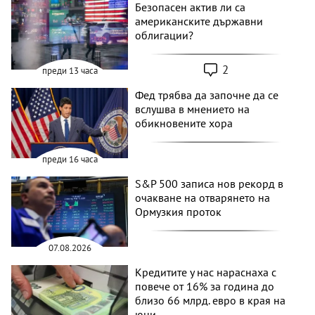
Безопасен актив ли са
американските държавни
облигации?
2
преди 13 часа
Фед трябва да започне да се
вслушва в мнението на
обикновените хора
преди 16 часа
S&P 500 записа нов рекорд в
очакване на отварянето на
Ормузкия проток
07.08.2026
Кредитите у нас нараснаха с
повече от 16% за година до
близо 66 млрд. евро в края на
юни