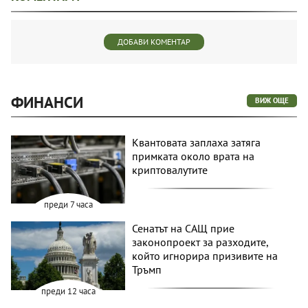
ДОБАВИ КОМЕНТАР
ФИНАНСИ
ВИЖ ОЩЕ
Квантовата заплаха затяга
примката около врата на
криптовалутите
преди 7 часа
Сенатът на САЩ прие
законопроект за разходите,
който игнорира призивите на
Тръмп
преди 12 часа