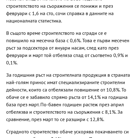
строителството на съоражения се понижи и през
февруари с 1,6 на сто, сочи справка в данните на
националната статистика.
В същото време строителството на сгради се е
повишило на месечна база с 0,6%. Това е първи месечен
ръст за подсектора от януари насам, след като през
февруари и март той отбеляза спад от съответно 0,9% и
0,1%.
За годишния ръст на строителната продукция в страната
най-голям принос имат специализираните строителни
дейности, които са отбелязали повишение от 10,8%. То
обаче се е забавило спрямо ръста от 14,1% на годишна
база през март. По-бавен годишен растеж през април
отбелязва и строителството на съоръжения с 8,1%. За
сравнение, през март то се разшири с 12,8%.
Сградното строителство обаче ускорява покачването си