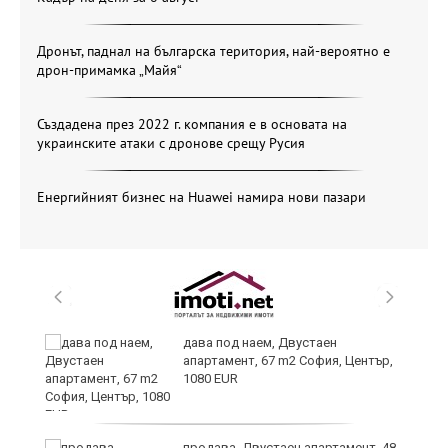
Дронът, паднал на българска територия, най-вероятно е
дрон-примамка „Майя“
Създадена през 2022 г. компания е в основата на
украинските атаки с дронове срещу Русия
Енергийният бизнес на Huawei намира нови пазари
дава под наем, Двустаен
апартамент, 67 m2 София, Център,
1080 EUR
6
продава, Двустаен апартамент, 48