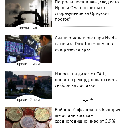
Петролът поевтинява, след като
Иран и Оман постигнаха
споразумение за Ормузкия
проток*
преди 1 час
Силни отчети и ръст при Nvidia
насочиха Dow Jones към нов
исторически връх
преди 11 часа
Износът на дизел от САЩ
достигна рекорд, докато светът
се бори за доставки
4
преди 12 часа
Войнов: Инфлацията в България
ще остане висока -
средногодишно ниво от 5,9%