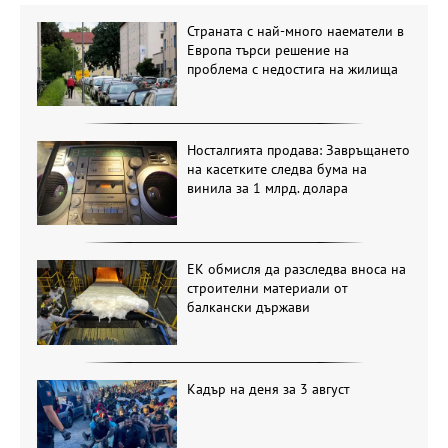
Страната с най-много наематели в
Европа търси решение на
проблема с недостига на жилища
Носталгията продава: Завръщането
на касетките следва бума на
винила за 1 млрд. долара
ЕК обмисля да разследва вноса на
строителни материали от
балкански държави
Кадър на деня за 3 август