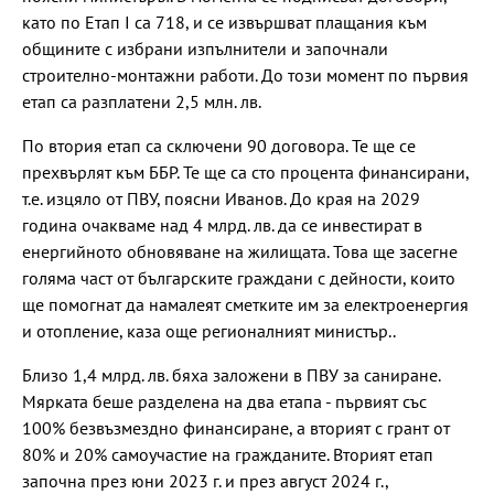
като по Етап I са 718, и се извършват плащания към
общините с избрани изпълнители и започнали
строително-монтажни работи. До този момент по първия
етап са разплатени 2,5 млн. лв.
По втория етап са сключени 90 договора. Те ще се
прехвърлят към ББР. Те ще са сто процента финансирани,
т.е. изцяло от ПВУ, поясни Иванов. До края на 2029
година очакваме над 4 млрд. лв. да се инвестират в
енергийното обновяване на жилищата. Това ще засегне
голяма част от българските граждани с дейности, които
ще помогнат да намалеят сметките им за електроенергия
и отопление, каза още регионалният министър..
Близо 1,4 млрд. лв. бяха заложени в ПВУ за саниране.
Мярката беше разделена на два етапа - първият със
100% безвъзмездно финансиране, а вторият с грант от
80% и 20% самоучастие на гражданите. Вторият етап
започна през юни 2023 г. и през август 2024 г.,