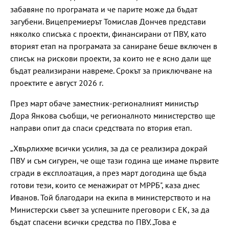
забавяне по програмата и че парите може да бъдат
загубени. Вицепремиерът Томислав Дончев представи
няколко списъка с проекти, финансирани от ПВУ, като
вторият етап на програмата за саниране беше включен в
списък на рискови проекти, за които не е ясно дали ще
бъдат реализирани навреме. Срокът за приключване на
проектите е август 2026 г.
През март обаче заместник-регионалният министър
Дора Янкова съобщи, че регионалното министерство ще
направи опит да спаси средствата по втория етап.
„Хвърлихме всички усилия, за да се реализира докрай
ПВУ и съм сигурен, че още тази година ще имаме първите
сгради в експлоатация, а през март догодина ще бъда
готови тези, които се менажират от МРРБ", каза днес
Иванов. Той благодари на екипа в министерството и на
Министерски съвет за успешните преговори с ЕК, за да
бъдат спасени всички средства по ПВУ. „Това е