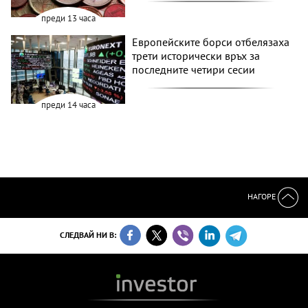
преди 13 часа
Европейските борси отбелязаха
трети исторически връх за
последните четири сесии
преди 14 часа
НАГОРЕ
СЛЕДВАЙ НИ В: