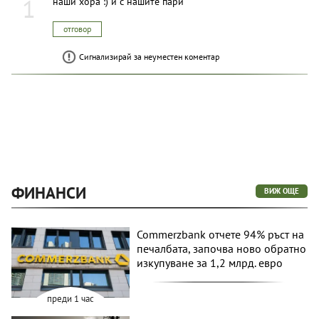
1
наши хора :) и с нашите пари
отговор
Сигнализирай за неуместен коментар
ФИНАНСИ
ВИЖ ОЩЕ
Commerzbank отчете 94% ръст на
печалбата, започва ново обратно
изкупуване за 1,2 млрд. евро
преди 1 час