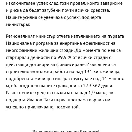
изключителен успех след този провал, който заварихме
и риска да бъдат загубени почти всички средства.
Нашите усилия се увенчаха с успех“, подчерта
министърът.
Регионалният министър отчете изпълнението на първата
Национална програма за енергийна ефективност на
многофамилни жилищни сгради. До момента по нея са
стартирали дейности по 99,9 % от всички сгради с
действащи договори за финансиране. Извършени са
строително-монтажни работи на над 131 хил. жилища,
подобрената жилищна инфраструктура е над 11 млн. кв.
м, облагодетелстваните граждани са 279 362 души.
Разплатените средства възлизат на над 1,9 млрд. лв.
подчерта Иванов. Тази първа програма върви към
успешно приключване, посочи той.