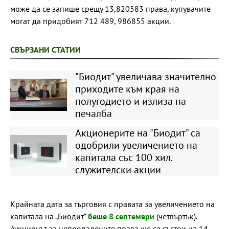
може да се запише срещу 13,820583 права, купувачите
могат да придобият 712 489, 986855 акции.
СВЪРЗАНИ СТАТИИ
"Биодит" увеличава значително
приходите към края на
полугодието и излиза на
печалба
Акционерите на "Биодит" са
одобрили увеличението на
капитала със 100 хил.
служителски акции
Крайната дата за търговия с правата за увеличението на
капитала на „Биодит“
беше 8 септември
(четвъртък).
Аукционът за непродадените права ще се състои на 14