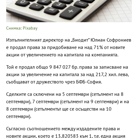
Снимка: Pixabay
Изпълнителният директор на „Биодит“ Юлиан Софрониев
е продал права за придобиване на над 71% от новите
акции от увеличението на капитала на компанията.
Той е продал общо 9 847 027 бр. права за записване на
акции за увеличение на капитала за над 217,2 хил. лева,
съобщават от дружеството чрез БФБ-София.
Сделките са сключени на 5 септември (сетълмент на 8
септември), 7 септември (сетълмент на 9 септември) и на
8 септември (сетълментът ще се осъществи на 10
септември).
Съгласно съотношението между издадените права и
новите акции, което е 13,820583 към 1, т.е. една акция