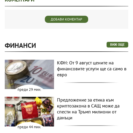
ДОБАВИ КОМЕНТАР
ФИНАНСИ
ВИЖ ОЩЕ
КФН: От 9 август цените на
финансовите услуги ще са само в
евро
преди 29 мин.
Предложение за етика към
криптозакона в САЩ може да
спести на Тръмп милиони от
данъци
преди 44 мин.