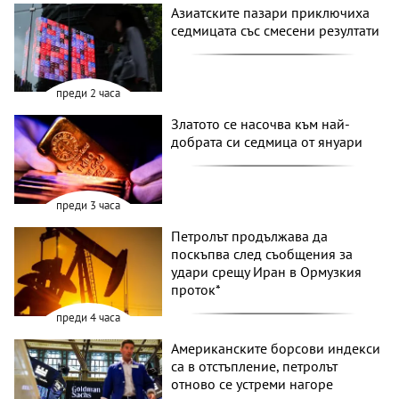
Азиатските пазари приключиха
седмицата със смесени резултати
преди 2 часа
Златото се насочва към най-
добрата си седмица от януари
преди 3 часа
Петролът продължава да
поскъпва след съобщения за
удари срещу Иран в Ормузкия
проток*
преди 4 часа
Американските борсови индекси
са в отстъпление, петролът
отново се устреми нагоре