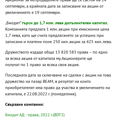
септември, а крайната дата за записване на акции от
увеличението е 19 септември.
„Биодит“
търси до 1,7 млн. лева допълнителен капитал
.
Компанията предлага 1 млн. акции при емисионна цена
1,7 лева, като ще счита предлагането за успешно при
записани и платени поне 250 хил. акции за 425 хил. лева.
Дружеството издаде общо 13 820 583 права – по едно
за всяка акция от капитала му. Акционерите ще
получат по 1 право за всяка своя акция.
Последната дата за сключване на сделки с акции на това
дружество на пазар BEAM, в резултат на които
приобретателят има право да участва в увеличението на
капитала, е 22.08.2022 г. (понеделник).
Свързани компании:
Биодит АД - права, 2022 г.(BDT2)