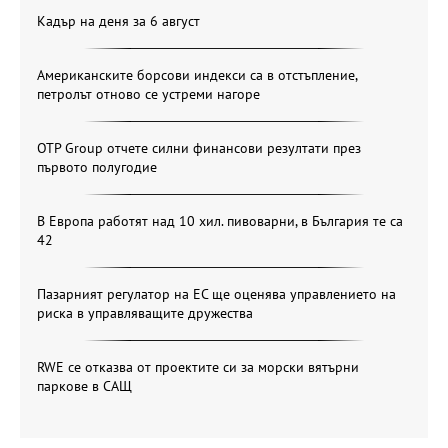
Кадър на деня за 6 август
Американските борсови индекси са в отстъпление,
петролът отново се устреми нагоре
OTP Group отчете силни финансови резултати през
първото полугодие
В Европа работят над 10 хил. пивоварни, в България те са
42
Пазарният регулатор на ЕС ще оценява управлението на
риска в управляващите дружества
RWE се отказва от проектите си за морски вятърни
паркове в САЩ