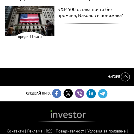
S&P 500 остава почти без
промяна, Nasdaq се понижава*
преди 11 часа
НАГОРЕ
СЛЕДВАЙ НИ В:
Контакти
|
Реклама
|
RSS
|
Поверителност
|
Условия за ползване
|