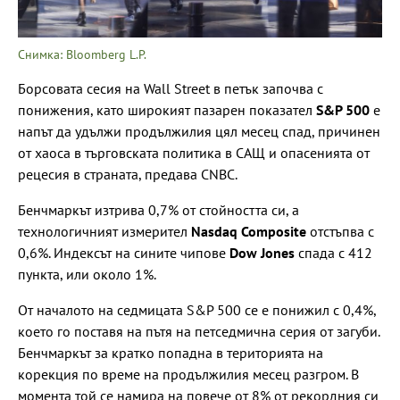
Снимка: Bloomberg L.P.
Борсовата сесия на Wall Street в петък започва с
понижения, като широкият пазарен показател
S&P 500
е
напът да удължи продължилия цял месец спад, причинен
от хаоса в търговската политика в САЩ и опасенията от
рецесия в страната, предава CNBC.
Бенчмаркът изтрива 0,7% от стойността си, а
технологичният измерител
Nasdaq Composite
отстъпва с
0,6%. Индексът на сините чипове
Dow Jones
спада с 412
пункта, или около 1%.
От началото на седмицата S&P 500 се е понижил с 0,4%,
което го поставя на пътя на петседмична серия от загуби.
Бенчмаркът за кратко попадна в територията на
корекция по време на продължилия месец разгром. В
момента той се намира на повече от 8% от рекордния си