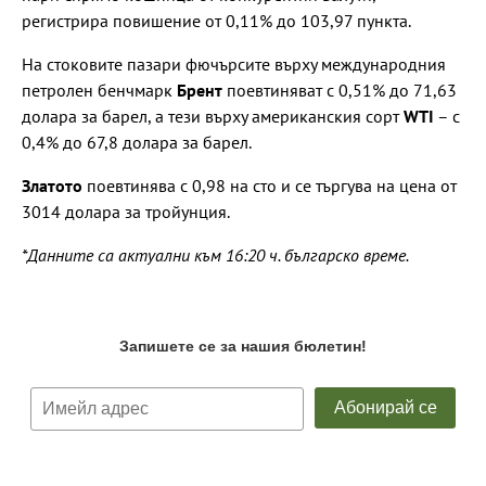
регистрира повишение от 0,11% до 103,97 пункта.
На стоковите пазари фючърсите върху международния
петролен бенчмарк
Брент
поевтиняват с 0,51% до 71,63
долара за барел, а тези върху американския сорт
WTI
– с
0,4% до 67,8 долара за барел.
Златото
поевтинява с 0,98 на сто и се търгува на цена от
3014 долара за тройунция.
*Данните са актуални към 16:20 ч. българско време.