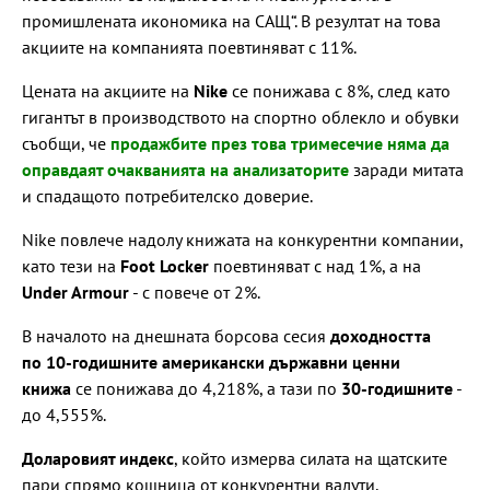
промишлената икономика на САЩ“. В резултат на това
акциите на компанията поевтиняват с 11%.
Цената на акциите на
Nike
се понижава с 8%, след като
гигантът в производството на спортно облекло и обувки
съобщи, че
продажбите през това тримесечие няма да
оправдаят очакванията на анализаторите
заради митата
и спадащото потребителско доверие.
Nike повлече надолу книжата на конкурентни компании,
като тези на
Foot Locker
поевтиняват с над 1%, а на
Under Armour
- с повече от 2%.
В началото на днешната борсова сесия
доходността
по 10-годишните американски държавни ценни
книжа
се понижава до 4,218%, а тази по
30-годишните
-
до 4,555%.
Доларовият индекс
, който измерва силата на щатските
пари спрямо кошница от конкурентни валути,