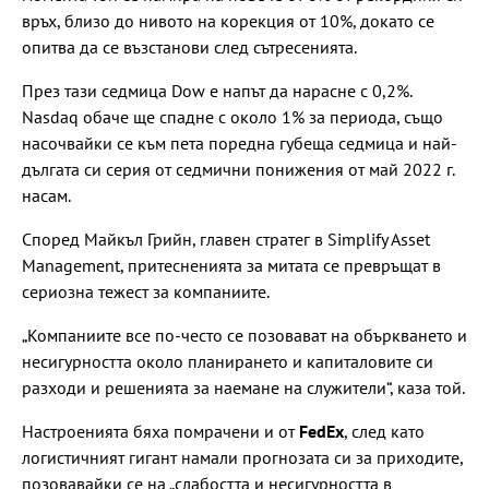
връх, близо до нивото на корекция от 10%, докато се
опитва да се възстанови след сътресенията.
През тази седмица Dow е напът да нарасне с 0,2%.
Nasdaq обаче ще спадне с около 1% за периода, също
насочвайки се към пета поредна губеща седмица и най-
дългата си серия от седмични понижения от май 2022 г.
насам.
Според Майкъл Грийн, главен стратег в Simplify Asset
Management, притесненията за митата се превръщат в
сериозна тежест за компаниите.
„Компаниите все по-често се позовават на объркването и
несигурността около планирането и капиталовите си
разходи и решенията за наемане на служители“, каза той.
Настроенията бяха помрачени и от
FedEx
, след като
логистичният гигант намали прогнозата си за приходите,
позовавайки се на „слабостта и несигурността в