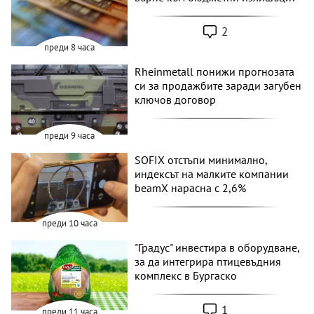
2
преди 8 часа
Rheinmetall понижи прогнозата
си за продажбите заради загубен
ключов договор
преди 9 часа
SOFIX отстъпи минимално,
индексът на малките компании
beamX нарасна с 2,6%
преди 10 часа
"Градус" инвестира в оборудване,
за да интегрира птицевъдния
комплекс в Бургаско
1
преди 11 часа