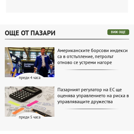
ОЩЕ ОТ ПАЗАРИ
ВИЖ ОЩЕ
Американските борсови индекси
са в отстъпление, петролът
отново се устреми нагоре
преди 4 часа
Пазарният регулатор на ЕС ще
оценява управлението на риска в
управляващите дружества
преди 5 часа