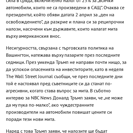
сила в сряда, включително налог от 25% за „всички
автомобили, които не са произведени в САЩ“. Очаква се
президентът, който обяви датата 2 април за „ден на
освобождението“, да разкрие и плана си за реципрочни
налози, насочени към държавите, които налагат мита
върху американския внос.
Несигурността, свързана с търговската политика на
Вашингтон, натежава върху пазарите през последните
седмици. През уикенда Тръмп не направи почти нищо, за
да успокои опасенията на инвеститорите, като в неделя
The Wall Street Journal съобщи, че през последните дни
той е настоявал пред съветниците си да станат по-
агресивни, когато става въпрос за мита. В съботно
интервю за NBC News Доналд Тръмп заяви, че „не може
да му пука по-малко“, ако чуждестранните
производители на автомобили повишат цените си
поради тези нови мита.
Наред с това Тръмп заяви, че налозите ще бъдат