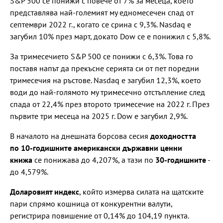
S&P 500 се понижи с повече от 7% за месеца, което
представлява най-големият му едномесечен спад от
септември 2022 г., когато се срина с 9,3%. Nasdaq е
загубил 10% през март, докато Dow се е понижил с 5,8%.
За тримесечието S&P 500 се понижи с 6,3%. Това го
поставя напът да прекъсне серията си от пет поредни
тримесечия на ръстове. Nasdaq е загубил 12,3%, което
води до най-голямото му тримесечно отстъпление след
спада от 22,4% през второто тримесечие на 2022 г. През
първите три месеца на 2025 г. Dow е загубил 2,9%.
В началото на днешната борсова сесия
доходността
по 10-годишните американски държавни ценни
книжа
се понижава до 4,207%, а тази по
30-годишните
-
до 4,579%.
Доларовият индекс
, който измерва силата на щатските
пари спрямо кошница от конкурентни валути,
регистрира повишение от 0,14% до 104,19 пункта.