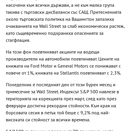
насочени към всички държави, а не към малка група
такива с търговски дисбаланси със САЩ. Притесненията
около търговската политика на Вашингтон запазиха
очакванията на Wall Street за слаб икономически растеж,
като същевременно подхраниха опасенията за
стагфлация.
На този фон поевтиняват акциите на водещи
производители на автомобили поевтиняват. Цените на
книжата на Ford Motor и General Motors се понижават с
повече от 1%, книжата на Stellantis поевтиняват с 2,3%.
Понеделник е последният ден от този бурен месец и
тримесечие за Wall Street. Индексът S&P 500 навлезе в
територията на корекцията през март, след като през
февруари достигна рекордни стойности. Към края на
борсовата сесия в петък той беше с 9,2% под най-
високата си стойност за всички времена.