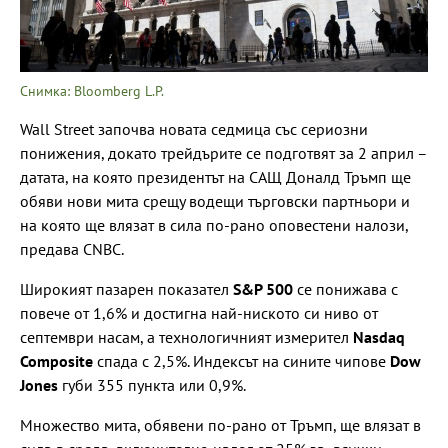
Снимка: Bloomberg L.P.
Wall Street започва новата седмица със сериозни
понижения, докато трейдърите се подготвят за 2 април –
датата, на която президентът на САЩ Доналд Тръмп ще
обяви нови мита срещу водещи търговски партньори и
на която ще влязат в сила по-рано оповестени налози,
предава CNBC.
Широкият пазарен показател
S&P 500
се понижава с
повече от 1,6% и достигна най-ниското си ниво от
септември насам, а технологичният измерител
Nasdaq
Composite
спада с 2,5%. Индексът на сините чипове
Dow
Jones
губи 355 пункта или 0,9%.
Множество мита, обявени по-рано от Тръмп, ще влязат в