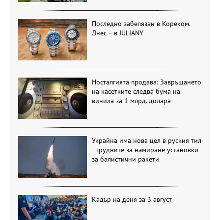
Последно забелязан в Кореком.
Днес – в JULIANY
Носталгията продава: Завръщането
на касетките следва бума на
винила за 1 млрд. долара
Украйна има нова цел в руския тил
- трудните за намиране установки
за балистични ракети
Кадър на деня за 3 август