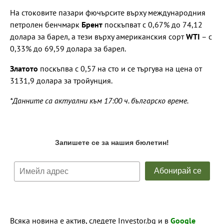
На стоковите пазари фючърсите върху международния
петролен бенчмарк
Брент
поскъпват с 0,67% до 74,12
долара за барел, а тези върху американския сорт
WTI
– с
0,33% до 69,59 долара за барел.
Златото
поскъпва с 0,57 на сто и се търгува на цена от
3131,9 долара за тройунция.
*Данните са актуални към 17:00 ч. българско време.
Всяка новина е актив, следете Investor.bg и в
Google