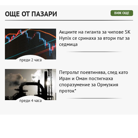
ОЩЕ ОТ ПАЗАРИ
ВИЖ ОЩЕ
Акциите на гиганта за чипове SK
Hynix се сринаха за втори път за
седмица
преди 2 часа
Петролът поевтинява, след като
Иран и Оман постигнаха
споразумение за Ормузкия
проток*
преди 4 часа