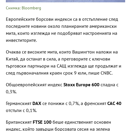
Снимка: Bloomberg
Европейските борсови индекси са в отстъпление след
последните новини около планираните американски
мита, които изглежда не подобряват настроенията на
инвеститорите.
Очаква се високите мита, които Вашингтон наложи на
Китай, да останат в сила, а преговорите с ключови
търговски партньори на САЩ изглежда ще продължат и
след първоначалния краен срок 9 юли, пише CNBC.
Общоевропейският индекс
Stoxx Europe 600
спадна с
0,3%.
Германският
DAX
се понижи с 0,7%, а френският
CAC 40
отстъпи с 0,1%.
Британският
FTSE 100
беше единственият основен
индекс, който завърши борсовата сесия на зелена