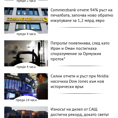
преди 2 часа
Commerzbank отчете 94% ръст на
печалбата, започва ново обратно
изкупуване за 1,2 млрд. евро
преди 4 часа
Петролът поевтинява, след като
Иран и Оман постигнаха
споразумение за Ормузкия
проток*
преди 4 часа
Силни отчети и ръст при Nvidia
насочиха Dow Jones към нов
исторически връх
преди 14 часа
Износът на дизел от САЩ
достигна рекорд, докато светът