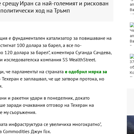
 срещу Иран са най-големият и рискован
книжка, бе осъден във
политически ход на Тръмп
Варна
Спипаха 75-годишен
дядо с 53 грама чист
кокаин
ация е фундаментален катализатор за повишаване на
стигнат 100 долара за барел, а все по-
о 120 долара за барел“, коментира Суганда Сачдева,
Пускат нови 66
и изследователска компания SS WealthStreet.
спътника в ниска
околоземна орбита
и, че парламентът на страната
е одобрил мярка за
о Техеран е заплашвал, че ще затвори протока, но
и.
ни и ракетни удари в понеделник, докато
ше заради очаквания отговор на Техеран на
е му съоръжения.
ната инфраструктура се увеличиха многократно",
a Commodities Джун Гох.