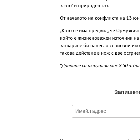
злато“ и природен газ.
От началото на конфликта на 13 юни
„Като се има предвид, че Ормузкият
който е жизненоважен източник на
затваряне би нанесло сериозни ик
такова действие в нож с две остриет
*Данните са актуални към 8:50 ч. бъ