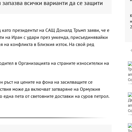
 запазва всички варианти да се защити
К
н
2
 като президентът на САЩ Доналд Тръмп заяви, че е
ти на Иран с удари през уикенда, присъединявайки
ия на конфликта в Близкия изток. На свой ред
одител в Организацията на страните износителки на
ЕЦТП: „Туризмът за
шофьорски книжки“
заобикаля закона и
създава риск за
н ръст на цените на фона на засилващите се
всички на пътя
йствия може да включват затваряне на Ормузкия
Организират редица
 една пета от световните доставки на суров петрол.
инициативи за
Международния ден
на младежта във
Варна
Чужденец, ползвал
фалшива шофьорска