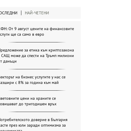
ОСЛЕДНИ
НАЙ-ЧЕТЕНИ
ФН: От 9 август цените на финансовите
слуги ще са само в евро
Предложение за етика към криптозакона
в САЩ може да спести на Тръмп милиони
от данъци
екторът на бизнес услугите у нас се
азшири с 8% за година към май
ветовните цени на храните се
повишават до тригодишен връх
отребителското доверие в България
асте през юли заради оптимизма за
икономиката