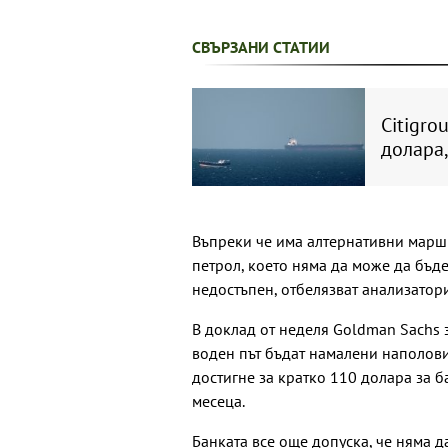
СВЪРЗАНИ СТАТИИ
Citigro
долара,
Въпреки че има алтернативни маршр
петрол, което няма да може да бъд
недостъпен, отбелязват анализатори
В доклад от неделя Goldman Sachs 
воден път бъдат намалени наполови
достигне за кратко 110 долара за б
месеца.
Банката все още допуска, че няма д