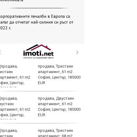
орпоративните печалби в Европа са
апът да отчетат най-силния си ръст от
022 г.
продава, Тристаен
Op
апартамент, 61 m2
70
София, Център, 185000
Mi
EUR
ин
продава, Двустаен
Це
апартамент, 61 m2
ст
София, Център, 185000
вр
EUR
оп
доставките
продава, Тристаен
По
апартамент, 68 m2
и