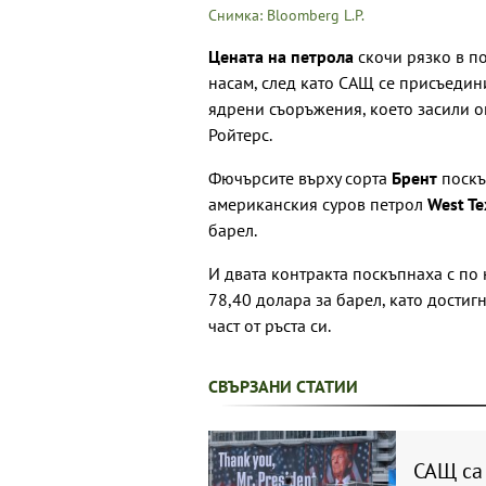
Снимка: Bloomberg L.P.
Цената на петрола
скочи рязко в по
насам, след като САЩ се присъедин
ядрени съоръжения, което засили оп
Ройтерс.
Фючърсите върху сорта
Брент
поскъп
американския суров петрол
West Te
барел.
И двата контракта поскъпнаха с по 
78,40 долара за барел, като достиг
част от ръста си.
СВЪРЗАНИ СТАТИИ
САЩ са 