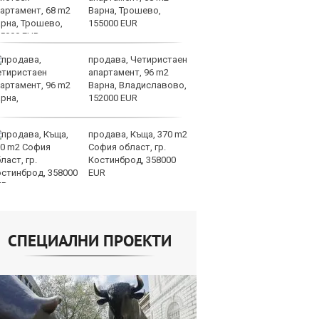
Варна, Трошево,
на
155000 EUR
от
продава, Четиристаен
Го
апартамент, 96 m2
Н
Варна, Владиславово,
на
152000 EUR
Б
продава, Къща, 370 m2
Т
София област, гр.
пр
Костинброд, 358000
по
EUR
не
СПЕЦИАЛНИ ПРОЕКТИ