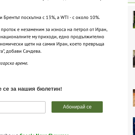
 Брентът поскъпна с 13%, а WTI - с около 10%.
 проток е незаменим за износа на петрол от Иран,
 националните му приходи, едно продължително
ономически щети на самия Иран, което превръща
а“, добави Сачдева.
лгарско време.