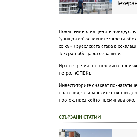
Техеран
Повишението на цените дойде, след
"унищожил" основните ядрени обек
се към израелската атака в ескалац
Техеран обеща да се защити.
Иран е третият по големина произв
петрол (ОПЕК).
Инвеститорите очакват по-нататъше
опасения, че иранските ответни де
проток, през който преминава около
СВЪРЗАНИ СТАТИИ