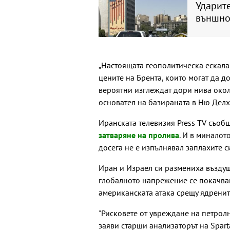
Ударите
външно
„Настоящата геополитическа ескал
цените на Брента, които могат да до
вероятни изглеждат дори нива окол
основател на базираната в Ню Делх
Иранската телевизия Press TV съобщ
затваряне на пролива
. И в миналот
досега не е изпълнявал заплахите с
Иран и Израел си размениха въздуш
глобалното напрежение се покачва
американската атака срещу ядренит
"Рисковете от увреждане на петрол
заяви старши анализаторът на Spart