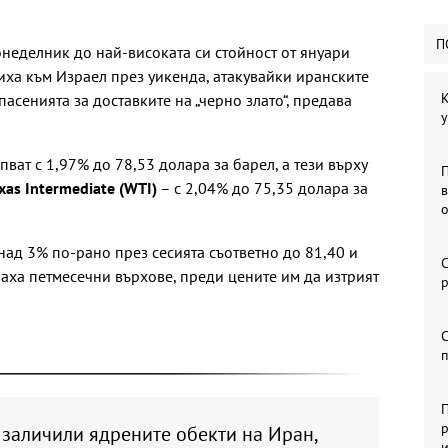
П
неделник до най-високата си стойност от януари
иха към Израел през уикенда, атакувайки иранските
К
асенията за доставките на „черно злато“, предава
у
ват с 1,97% до 78,53 долара за барел, а тези върху
xas Intermediate (WTI)
– с 2,04% до 75,35 долара за
над 3% по-рано през сесията съответно до 81,40 и
С
наха петмесечни върхове, преди цените им да изтрият
р
С
П
р
заличили ядрените обекти на Иран,