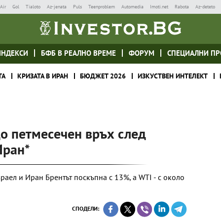
Air
Gol
Tialoto
Az-jenata
Puls
Teenproblem
Automedia
Imoti.net
Rabota
Az-deteto
ИНДЕКСИ
БФБ В РЕАЛНО ВРЕМЕ
ФОРУМ
СПЕЦИАЛНИ ПР
ТА
КРИЗАТА В ИРАН
БЮДЖЕТ 2026
ИЗКУСТВЕН ИНТЕЛЕКТ
о петмесечен връх след
Иран*
аел и Иран Брентът поскъпна с 13%, а WTI - с около
СПОДЕЛИ: