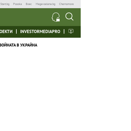
Start.bg
Posoka
Boec
Megavselena.bg
Chernomore
ОЕКТИ
INVESTORMEDIAPRO
ВОЙНАТА В УКРАЙНА