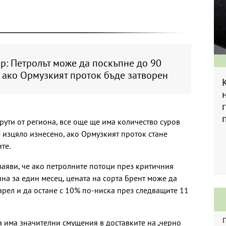
up: Петролът може да поскъпне до 90
 ако Ормузкият проток бъде затворен
ути от региона, все още ще има количество суров
е изцяло изнесено, ако Ормузкият проток стане
те.
заяви, че ако петролните потоци през критичния
на за един месец, цената на сорта Брент може да
арел и да остане с 10% по-ниска през следващите 11
а има значителни смущения в доставките на „черно