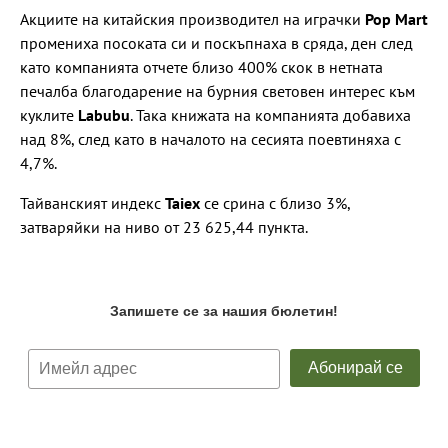
Акциите на китайския производител на играчки
Pop Mart
промениха посоката си и поскъпнаха в сряда, ден след
като компанията отчете близо 400% скок в нетната
печалба благодарение на бурния световен интерес към
куклите
Labubu
. Така книжата на компанията добавиха
над 8%, след като в началото на сесията поевтиняха с
4,7%.
Тайванският индекс
Taiex
се срина с близо 3%,
затваряйки на ниво от 23 625,44 пункта.