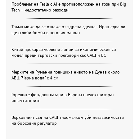
Проблемът на Tesla с AI е противоположен на този при Big
Tech – недостатъчно разходи
Тръмп може да се откаже от ядрена сделка - Иран едва ли
ще сглоби бомба в неговия мандат
Китай прокарва червени линии за икономическия си
модел преди търговски преговори със САЩ и ЕС
Мерките на Румъния повишиха нивото на Дунав около
АЕЦ "Черна вода" с 4 см
Горещите фондови пазари в Европа наелектризират
инвеститорите
Върховният съд на САЩ тихомълком уби независимостта
на борсовия регулатор