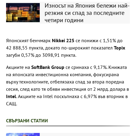
Износът на Япония бележи най-
резкия си спад за последните
четири години
Японският бенчмарк
Nikkei 225
се понижи с 1,51% до
42 888,55 пункта, докато по-широкият показател
Topix
загуби 0,57% до 3098,91 пункта.
Акциите на
SoftBank Group
се сринаха с 9,17%. Книжата
на японската инвестиционна компания, фокусирана
върху технологиите, отбелязаха спад за втора поредна
сесия, след като тя обяви инвестиция от 2 млрд. долара в
Intel
. Акциите на Intel поскъпнаха с 6,97% във вторник в
САЩ.
СВЪРЗАНИ СТАТИИ