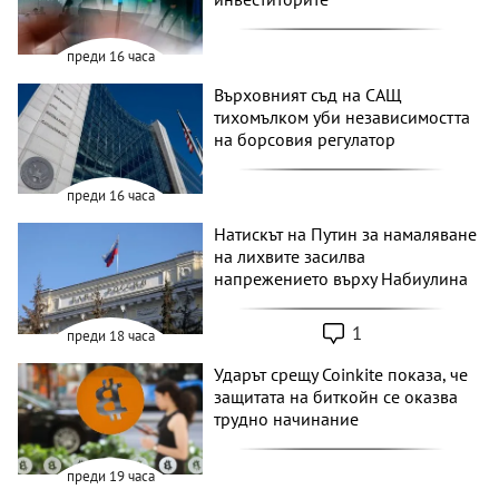
преди 16 часа
Върховният съд на САЩ
тихомълком уби независимостта
на борсовия регулатор
преди 16 часа
Натискът на Путин за намаляване
на лихвите засилва
напрежението върху Набиулина
1
преди 18 часа
Ударът срещу Coinkite показа, че
защитата на биткойн се оказва
трудно начинание
преди 19 часа