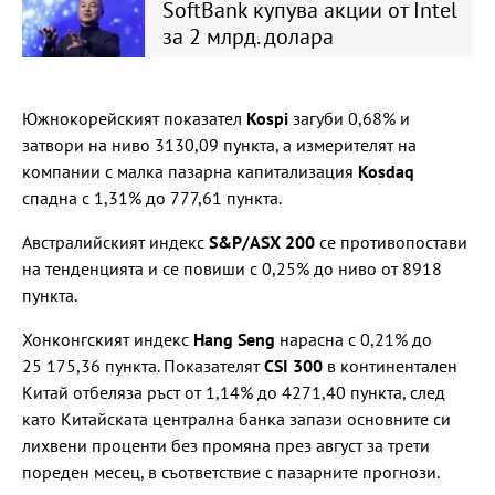
SoftBank купува акции от Intel
за 2 млрд. долара
Южнокорейският показател
Kospi
загуби 0,68% и
затвори на ниво 3130,09 пункта, а измерителят на
компании с малка пазарна капитализация
Kosdaq
спадна с 1,31% до 777,61 пункта.
Австралийският индекс
S&P/ASX 200
се противопостави
на тенденцията и се повиши с 0,25% до ниво от 8918
пункта.
Хонконгският индекс
Hang Seng
нарасна с 0,21% до
25 175,36 пункта. Показателят
CSI 300
в континентален
Китай отбеляза ръст от 1,14% до 4271,40 пункта, след
като Китайската централна банка запази основните си
лихвени проценти без промяна през август за трети
пореден месец, в съответствие с пазарните прогнози.