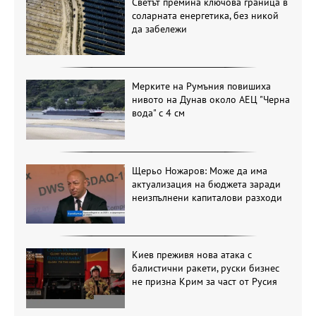
Светът премина ключова граница в
соларната енергетика, без никой
да забележи
Мерките на Румъния повишиха
нивото на Дунав около АЕЦ "Черна
вода" с 4 см
Щерьо Ножаров: Може да има
актуализация на бюджета заради
неизпълнени капиталови разходи
Киев преживя нова атака с
балистични ракети, руски бизнес
не призна Крим за част от Русия