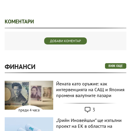
КОМЕНТАРИ
ДОБАВИ КОМЕНТАР
ФИНАНСИ
ВИЖ ОЩЕ
Йената като оръжие: как
интервенцията на САЩ и Япония
променя валутните пазари
3
преди 4 часа
„Грийн Иновейшън“ ще изпълни
проект на ЕК в областта на