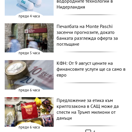
водородните технологии в
Нидерландия
преди 4 часа
Печалбата на Monte Paschi
засенчи прогнозите, докато
банката разглежда оферта за
поглъщане
преди 5 часа
КФН: От 9 август цените на
финансовите услуги ще са само в
евро
преди 6 часа
Предложение за етика към
криптозакона в САЩ може да
спести на Тръмп милиони от
данъци
преди 6 часа