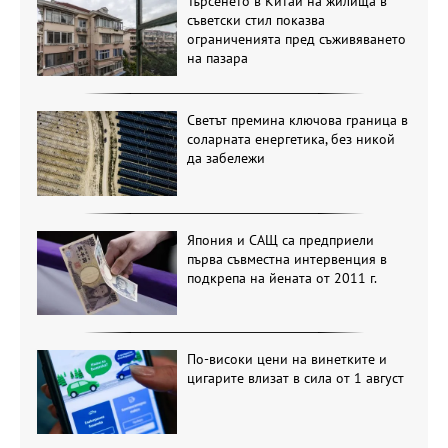
Търсенето в Китай на жилища в
съветски стил показва
ограниченията пред съживяването
на пазара
Светът премина ключова граница в
соларната енергетика, без никой
да забележи
Япония и САЩ са предприели
първа съвместна интервенция в
подкрепа на йената от 2011 г.
По-високи цени на винетките и
цигарите влизат в сила от 1 август