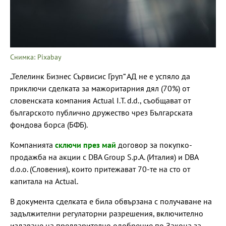
Снимка: Pixabay
„Телелинк Бизнес Сървисис Груп“ АД не е успяло да
приключи сделката за мажоритарния дял (70%) от
словенската компания Actual I.T. d.d., съобщават от
българското публично дружество чрез Българската
фондова борса (БФБ).
Компанията
сключи през май
договор за покупко-
продажба на акции с DBA Group S.p.A. (Италия) и DBA
d.o.o. (Словения), които притежават 70-те на сто от
капитала на Actual.
В документа сделката е била обвързана с получаване на
задължителни регулаторни разрешения, включително
издаване на предварително одобрение по Закона за