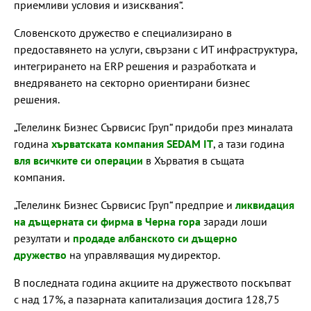
приемливи условия и изисквания“.
Словенското дружество е специализирано в
предоставянето на услуги, свързани с ИТ инфраструктура,
интегрирането на ERP решения и разработката и
внедряването на секторно ориентирани бизнес
решения.
„Телелинк Бизнес Сървисис Груп“ придоби през миналата
година
хърватската компания SEDAM IT
, а тази година
вля всичките си операции
в Хърватия в същата
компания.
„Телелинк Бизнес Сървисис Груп“ предприе и
ликвидация
на дъщерната си фирма в Черна гора
заради лоши
резултати и
продаде албанското си дъщерно
дружество
на управляващия му директор.
В последната година акциите на дружеството поскъпват
с над 17%, а пазарната капитализация достига 128,75