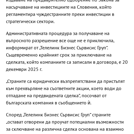
насърчаване на инвестициите на Словения, който
регламентира чуждестранните преки инвестиции в
стратегически сектори.
Административната процедура за получаване на
въпросното разрешение все още не е приключила,
информират от „Телелинк Бизнес Сървисис Груп“.
Същевременно крайният срок за приключване на
сделката, който компаниите са записали в договора, е 20
декември 2025 г.
„Страните са юридически възпрепятствани да пристъпят
към прехвърляне на съответните акции, което води до
отпадане на предвидената сделка“, посочват от
българската компания в съобщението ѝ.
Според „Телелинк Бизнес Сървисис Груп“ страните
„остават отворени да проучат потециални възможности
за сключване на различна сделка основана на взаимно