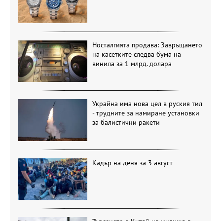
Носталгията продава: Завръщането
на касетките следва бума на
винила за 1 млрд. долара
Украйна има нова цел в руския тил
- трудните за намиране установки
за балистични ракети
Кадър на деня за 3 август