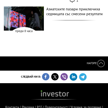
1
Азиатските пазари приключиха
седмицата със смесени резултати
преди 8 часа
НАГОРЕ
СЛЕДВАЙ НИ В:
Контакти
|
Реклама
|
RSS
|
Поверителност
|
Условия за ползване
|