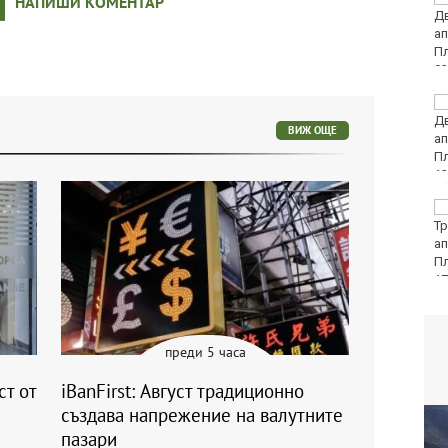
НАПИШИ КОМЕНТАР
ловния сезон за
пернат дивеч
ФК Девня гостува на
Атлетик (Провадия) за
ВИЖ ОЩЕ
Аматьорската купа
Национална мрежа за
децата:
Саморазправата не е
правосъдие след
случая с „ловци на педофили“
преди 5 часа
ст от
iBanFirst: Август традиционно
създава напрежение на валутните
пазари