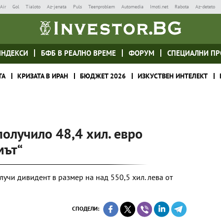
Air
Gol
Tialoto
Az-jenata
Puls
Teenproblem
Automedia
Imoti.net
Rabota
Az-deteto
ИНДЕКСИ
БФБ В РЕАЛНО ВРЕМЕ
ФОРУМ
СПЕЦИАЛНИ ПР
ТА
КРИЗАТА В ИРАН
БЮДЖЕТ 2026
ИЗКУСТВЕН ИНТЕЛЕКТ
получило 48,4 хил. евро
мът“
учи дивидент в размер на над 550,5 хил. лева от
СПОДЕЛИ: