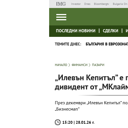
Investor
Dnes
Bloombergtv
Bulgaria On 
ПОСЛЕДНИ НОВИНИ
СДЕЛКИ
ТЕМИТЕ ДНЕС:
БЪЛГАРИЯ В ЕВРОЗОНА
НАЧАЛО
ФИНАНСИ
ПАЗАРИ
„Илевън Кепитъл” е 
дивидент от „МКлай
През декември „Илевън Кепитъл“ пол
„Бизнесмап“
15:20 | 28.01.26 г.