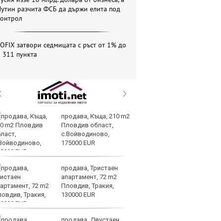
утин разчита ФСБ да държи елита под
контрол
OFIX затвори седмицата с ръст от 1% до
 311 пункта
продава, Къща, 210 m2
Те
Пловдив област,
ги
с.Войводиново,
иг
175000 EUR
ст
отшумяват
продава, Тристаен
Со
апартамент, 72 m2
Тр
Пловдив, Тракия,
съ
130000 EUR
а 
продава, Двустаен
Це