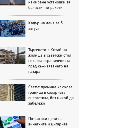
намиране установки за
балистични ракети
Кадър на деня за 3
август
Търсенето в Китай на
жилища в съветски стил
показва ограниченията
пред съживяването на
пазара
Светът премина ключова
граница в соларната
енергетика, без никой да
забележи
По-високи цени на
винетките и цигарите