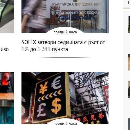
преди 2 часа
SOFIX затвори седмицата с ръст от
лизо
1% до 1 311 пункта
преди 5 часа