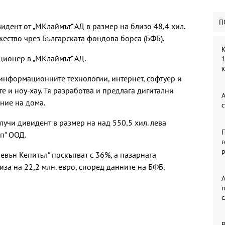
П
идент от „МКлаймът“ АД в размер на близо 48,4 хил.
жество чрез Българската фондова борса (БФБ).
К
ционер в „МКлаймът“ АД.
1
информационните технологии, интернет, софтуер и
е и ноу-хау. Тя разработва и предлага дигитални
А
ение на дома.
с
учи дивидент в размер на над 550,5 хил. лева
П
ап“ ООД.
г
р
евън Кепитъл“ поскъпват с 36%, а пазарната
за на 22,2 млн. евро, според данните на БФБ.
А
Р