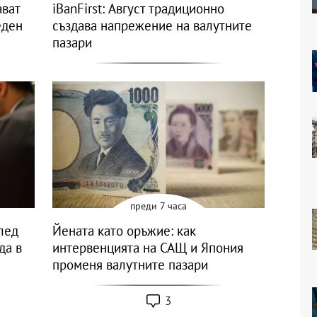
ават
iBanFirst: Август традиционно
еден
създава напрежение на валутните
пазари
преди 7 часа
след
Йената като оръжие: как
да в
интервенцията на САЩ и Япония
променя валутните пазари
3