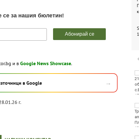
П
S
1
tor.bg и в
Google News Showcase
.
Двоен ръст на
чревните инфекции за
→
източници в Google
седмица във
Варненско
28.01.26 г.
Вечерен крос ще се
проведе тази събота в
Морската градина на
Варна
Тази събота: откриват