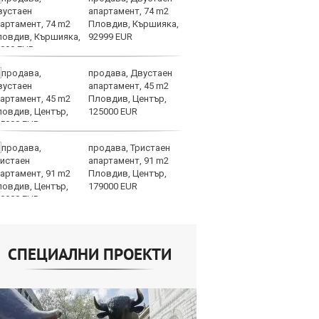
апартамент, 74 m2
Ру
Пловдив, Кършияка,
та
92999 EUR
продава, Двустаен
СА
апартамент, 45 m2
мл
Пловдив, Център,
пр
125000 EUR
п
продава, Тристаен
Н
апартамент, 91 m2
Op
Пловдив, Център,
на
179000 EUR
це
СПЕЦИАЛНИ ПРОЕКТИ