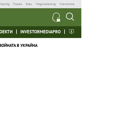
Start.bg
Posoka
Boec
Megavselena.bg
Chernomore
ОЕКТИ
INVESTORMEDIAPRO
ВОЙНАТА В УКРАЙНА