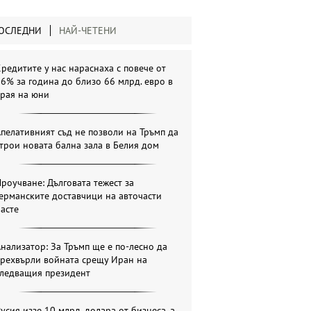
ОСЛЕДНИ
НАЙ-ЧЕТЕНИ
редитите у нас нараснаха с повече от
6% за година до близо 66 млрд. евро в
края на юни
пелативният съд не позволи на Тръмп да
трои новата бална зала в Белия дом
роучване: Дълговата тежест за
ерманските доставчици на авточасти
асте
нализатор: За Тръмп ще е по-лесно да
прехвърли войната срещу Иран на
следващия президент
усия иззе 10 млрд. долара от бизнеса, а