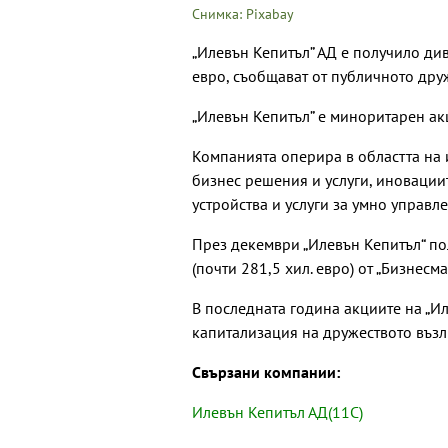
Снимка: Pixabay
„Илевън Кепитъл” АД е получило див
евро, съобщават от публичното дру
„Илевън Кепитъл” е миноритарен ак
Компанията оперира в областта на 
бизнес решения и услуги, иновациит
устройства и услуги за умно управл
През декември „Илевън Кепитъл“ пол
(почти 281,5 хил. евро) от „Бизнесм
В последната година акциите на „Ил
капитализация на дружеството възли
Свързани компании:
Илевън Кепитъл АД(11C)