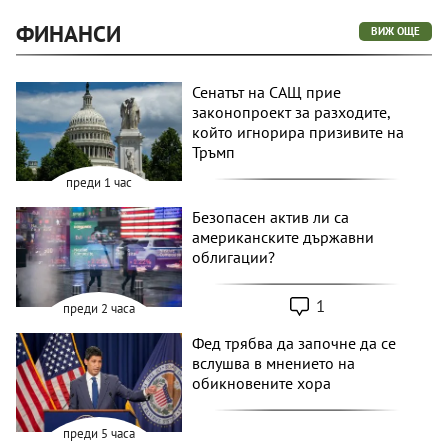
ФИНАНСИ
ВИЖ ОЩЕ
Сенатът на САЩ прие
законопроект за разходите,
който игнорира призивите на
Тръмп
преди 1 час
Безопасен актив ли са
американските държавни
облигации?
1
преди 2 часа
Фед трябва да започне да се
вслушва в мнението на
обикновените хора
преди 5 часа