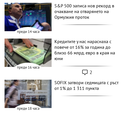
S&P 500 записа нов рекорд в
очакване на отварянето на
Ормузкия проток
преди 14 часа
Кредитите у нас нараснаха с
повече от 16% за година до
близо 66 млрд. евро в края на
юни
преди 16 часа
2
SOFIX затвори седмицата с ръст
от 1% до 1 311 пункта
преди 18 часа