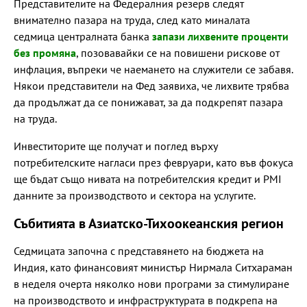
Представителите на Федералния резерв следят
внимателно пазара на труда, след като миналата
седмица централната банка
запази лихвените проценти
без промяна
, позовавайки се на повишени рискове от
инфлация, въпреки че наемането на служители се забавя.
Някои представители на Фед заявиха, че лихвите трябва
да продължат да се понижават, за да подкрепят пазара
на труда.
Инвеститорите ще получат и поглед върху
потребителските нагласи през февруари, като във фокуса
ще бъдат също нивата на потребителския кредит и PMI
данните за производството и сектора на услугите.
Събитията в Азиатско-Тихоокеанския регион
Седмицата започна с представянето на бюджета на
Индия, като финансовият министър Нирмала Ситхараман
в неделя очерта няколко нови програми за стимулиране
на производството и инфраструктурата в подкрепа на