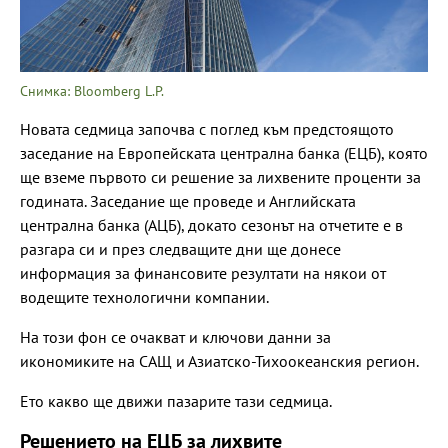
Снимка: Bloomberg L.P.
Новата седмица започва с поглед към предстоящото
заседание на Европейската централна банка (ЕЦБ), която
ще вземе първото си решение за лихвените проценти за
годината. Заседание ще проведе и Английската
централна банка (АЦБ), докато сезонът на отчетите е в
разгара си и през следващите дни ще донесе
информация за финансовите резултати на някои от
водещите технологични компании.
На този фон се очакват и ключови данни за
икономиките на САЩ и Азиатско-Тихоокеанския регион.
Ето какво ще движи пазарите тази седмица.
Решението на ЕЦБ за лихвите