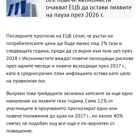
очакват ЕЦБ да остави лихвите
на пауза през 2026 г.
Последните прогнози на ЕЦБ сочат, че ръстът на
потребителските цени ще бъде малко под 2% тази и
следващата година, преди да се върне към тази цел през
2028 г. Икономистите виждат повече низходящи рискове
през идните месеци и повече възходящи през 2027 г.,
като в средносрочен план инфлацията остава като цяло
на правилния път.
Въпреки това трейдърите засилиха залозите за още едно
намаление на лихвите тази година. Само 12% от
участниците в проучването прогнозират едно или
повече понижения до края на 2027 г., но около 40%
смятат, че подобен ход все още е по-вероятен от
повишение.