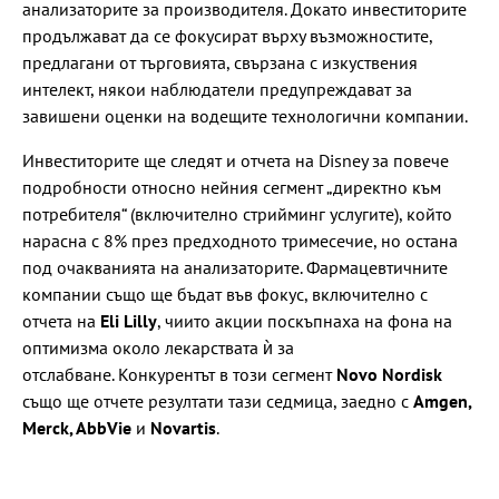
анализаторите за производителя. Докато инвеститорите
продължават да се фокусират върху възможностите,
предлагани от търговията, свързана с изкуствения
интелект, някои наблюдатели предупреждават за
завишени оценки на водещите технологични компании.
Инвеститорите ще следят и отчета на Disney за повече
подробности относно нейния сегмент „директно към
потребителя“ (включително стрийминг услугите), който
нарасна с 8% през предходното тримесечие, но остана
под очакванията на анализаторите. Фармацевтичните
компании също ще бъдат във фокус, включително с
отчета на
Eli Lilly
, чиито акции поскъпнаха на фона на
оптимизма около лекарствата ѝ за
отслабване. Конкурентът в този сегмент
Novo Nordisk
също ще отчете резултати тази седмица, заедно с
Amgen,
Merck, AbbVie
и
Novartis
.