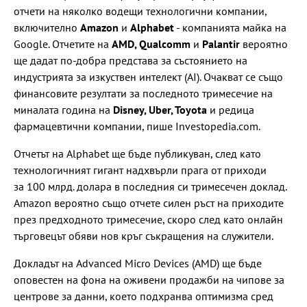
отчети на няколко водещи технологични компании,
включително
Amazon
и
Alphabet
- компанията майка на
Google. Отчетите на
AMD, Qualcomm
и
Palantir
вероятно
ще дадат по-добра представа за състоянието на
индустрията за изкуствен интелект (AI). Очакват се също
финансовите резултати за последното тримесечие на
миналата година на
Disney, Uber, Toyota
и редица
фармацевтични компании, пише Investopedia.com.
Отчетът на Alphabet ще бъде публикуван, след като
технологичният гигант надхвърли прага от приходи
за 100 млрд. долара в последния си тримесечен доклад.
Amazon вероятно също отчете силен ръст на приходите
през предходното тримесечие, скоро след като онлайн
търговецът обяви нов кръг съкращения на служители.
Докладът на Advanced Micro Devices (AMD) ще бъде
оповестен на фона на оживени продажби на чипове за
центрове за данни, което подхранва оптимизма сред