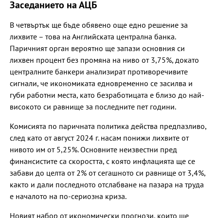
Заседанието на АЦБ
В четвъртък ще бъде обявено още едно решение за
лихвите – това на Английската централна банка.
Паричният орган вероятно ще запази основния си
лихвен процент без промяна на ниво от 3,75%, докато
централните банкери анализират противоречивите
сигнали, че икономиката едновременно се засилва и
губи работни места, като безработицата е близо до най-
високото си равнище за последните пет години.
Комисията по паричната политика действа предпазливо,
след като от август 2024 г. насам понижи лихвите от
нивото им от 5,25%. Основните неизвестни пред
финансистите са скоростта, с която инфлацията ще се
забави до целта от 2% от сегашното си равнище от 3,4%,
както и дали последното отслабване на пазара на труда
е началото на по-сериозна криза.
Новият набор от икономически прогнози, които ще