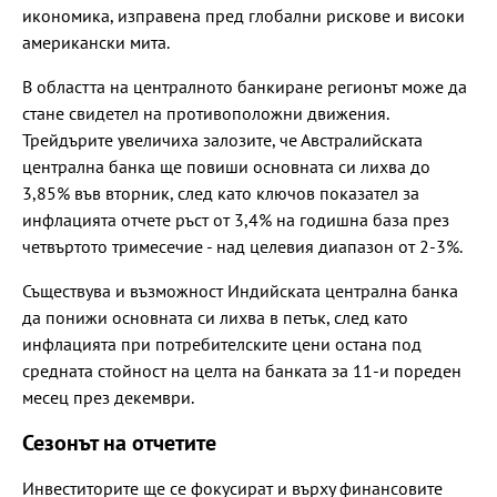
икономика, изправена пред глобални рискове и високи
американски мита.
В областта на централното банкиране регионът може да
стане свидетел на противоположни движения.
Трейдърите увеличиха залозите, че Австралийската
централна банка ще повиши основната си лихва до
3,85% във вторник, след като ключов показател за
инфлацията отчете ръст от 3,4% на годишна база през
четвъртото тримесечие - над целевия диапазон от 2-3%.
Съществува и възможност Индийската централна банка
да понижи основната си лихва в петък, след като
инфлацията при потребителските цени остана под
средната стойност на целта на банката за 11-и пореден
месец през декември.
Сезонът на отчетите
Инвеститорите ще се фокусират и върху финансовите