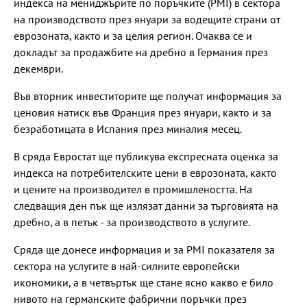
индекса на мениджърите по поръчките (PMI) в сектора
на производството през януари за водещите страни от
еврозоната, както и за целия регион. Очаква се и
докладът за продажбите на дребно в Германия през
декември.
Във вторник инвеститорите ще получат информация за
ценовия натиск във Франция през януари, както и за
безработицата в Испания през миналия месец.
В сряда Евростат ще публикува експресната оценка за
индекса на потребителските цени в еврозоната, както
и цените на производител в промишлеността. На
следващия ден пък ще излязат данни за търговията на
дребно, а в петък - за производството в услугите.
Сряда ще донесе информация и за PMI показателя за
сектора на услугите в най-силните европейски
икономики, а в четвъртък ще стане ясно какво е било
нивото на германските фабрични поръчки през