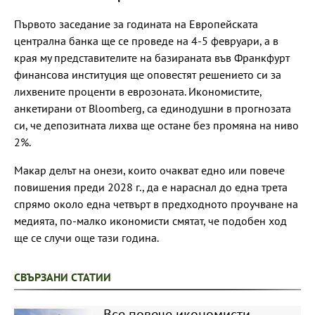
Първото заседание за годината на Европейската
централна банка ще се проведе на 4-5 февруари, а в
края му представителите на базираната във Франкфурт
финансова институция ще оповестят решението си за
лихвените проценти в еврозоната. Икономистите,
анкетирани от Bloomberg, са единодушни в прогнозата
си, че депозитната лихва ще остане без промяна на ниво
2%.
Макар делът на онези, които очакват едно или повече
повишения преди 2028 г., да е нараснал до една трета
спрямо около една четвърт в предходното проучване на
медията, по-малко икономисти смятат, че подобен ход
ще се случи още тази година.
СВЪРЗАНИ СТАТИИ
Все повече икономисти