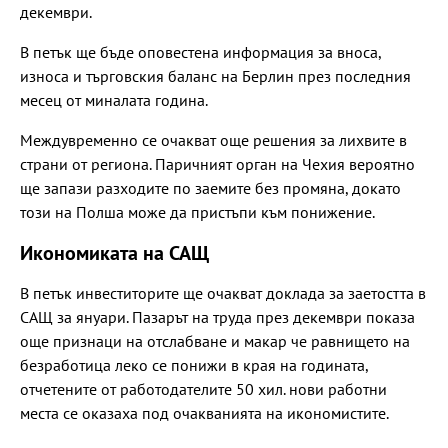
декември.
В петък ще бъде оповестена информация за вноса,
износа и търговския баланс на Берлин през последния
месец от миналата година.
Междувременно се очакват още решения за лихвите в
страни от региона. Паричният орган на Чехия вероятно
ще запази разходите по заемите без промяна, докато
този на Полша може да пристъпи към понижение.
Икономиката на САЩ
В петък инвеститорите ще очакват доклада за заетостта в
САЩ за януари. Пазарът на труда през декември показа
още признаци на отслабване и макар че равнището на
безработица леко се понижи в края на годината,
отчетените от работодателите 50 хил. нови работни
места се оказаха под очакванията на икономистите.