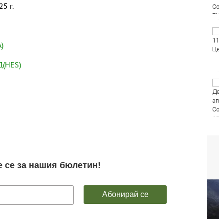
5 г.
ФК Девня гостува на
Атлетик (Провадия) за
)
Аматьорската купа
Д(HES)
Национална мрежа за
децата:
Саморазправата не е
правосъдие след
случая с „ловци на педофили“