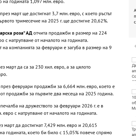
о на годината 1,097 млн. евро.
А
рез март ще достигнат 3,7 млн. евро, с което ръстът
ървото тримесечие на 2025 г. ще достигне 20,62%.
арска роза“ АД
отчита продажби в размер на 224
ро с натрупване от началото на годината.
 на компанията за февруари е загуба в размер на 9
Двоен ръст на
чревните инфекции за
 март да са за 230 хил. евро, а за цялото
седмица във
вро.
Варненско
през февруари продажби за 6,664 млн. евро, което е
Вечерен крос ще се
от продажби за първите два месеца на 2025 година.
проведе тази събота в
Морската градина на
ечалба на дружеството за февруари 2026 г. е в
Варна
. евро с натрупване от началото на годината.
Тази събота: откриват
 март да достигнат 7,429 млн. евро и 20,615
ловния сезон за
 на годината, което би било с 15,05% повече спрямо
пернат дивеч