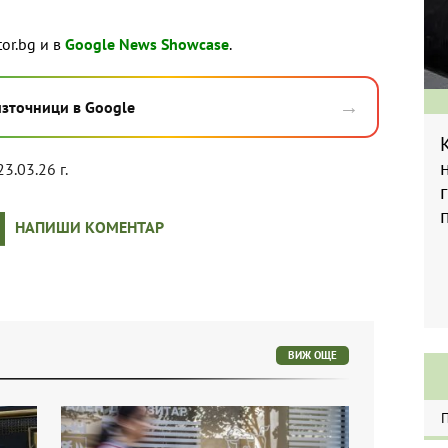
tor.bg и в
Google News Showcase
.
→
източници в Google
23.03.26 г.
НАПИШИ КОМЕНТАР
ВИЖ ОЩЕ