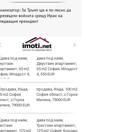
нализатор: За Тръмп ще е по-лесно да
прехвърли войната срещу Иран на
следващия президент
дава под наем,
Те
Двустаен апартамент,
ги
65 m2 София, Младост
иг
4, 550 EUR
ст
отшумяват
продава, Къща, 100 m2
Со
София област, с.Горна
Тр
Малина, 79000 EUR
съ
а 
дава под наем,
Це
Тристаен апартамент,
Ру
125 m2 София, Борово,
та