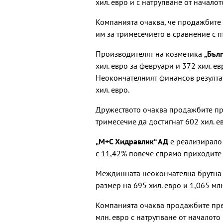
хил. евро и с натрупване от началот
Компанията очаква, че продажбите п
им за тримесечието в сравнение с п
Производителят на козметика
„Бълг
хил. евро за февруари и 372 хил. ев
Неокончателният финансов резултат
хил. евро.
Дружеството очаква продажбите през
тримесечие да достигнат 602 хил. е
„М+С Хидравлик“ АД
е реализирало 
с 11,42% повече спрямо приходите 
Междинната неокончателна брутна п
размер на 695 хил. евро и 1,065 млн
Компанията очаква продажбите през
млн. евро с натрупване от началото