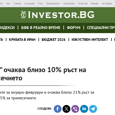
Air
Gol
Tialoto
Az-jenata
Puls
Teenproblem
Automedia
Imoti.net
Rabota
Az-deteto
ИНДЕКСИ
БФБ В РЕАЛНО ВРЕМЕ
ФОРУМ
СПЕЦИАЛНИ ПР
ТА
КРИЗАТА В ИРАН
БЮДЖЕТ 2026
ИЗКУСТВЕН ИНТЕЛЕКТ
“ очаква близо 10% ръст на
сечието
ите за януари-февруари и очаква близо 21% ръст за
15% за тримесечието
СПОДЕЛИ: