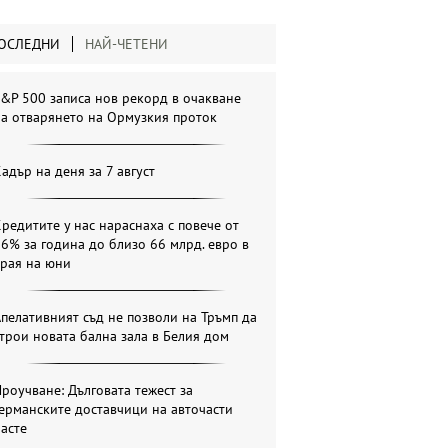
ОСЛЕДНИ
НАЙ-ЧЕТЕНИ
&P 500 записа нов рекорд в очакване
а отварянето на Ормузкия проток
адър на деня за 7 август
редитите у нас нараснаха с повече от
6% за година до близо 66 млрд. евро в
края на юни
пелативният съд не позволи на Тръмп да
трои новата бална зала в Белия дом
роучване: Дълговата тежест за
ерманските доставчици на авточасти
асте