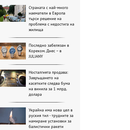
Страната с най-много
наематели в Европа
търси решение на
проблема с недостига на
жилища
Последно забелязан в
Кореком. Днес – в
JULIANY
Носталгията продава:
Завръщането на
касетките следва бума
на винила за 1 млрд.
долара
Украйна има нова цел в
руския тил - трудните за
намиране установки за
балистични ракети