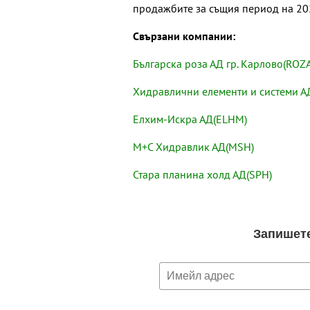
продажбите за същия период на 202
Свързани компании:
Българска роза АД гр. Карлово(ROZA
Хидравлични елементи и системи А
Елхим-Искра АД(ELHM)
М+С Хидравлик АД(MSH)
Стара планина холд АД(SPH)