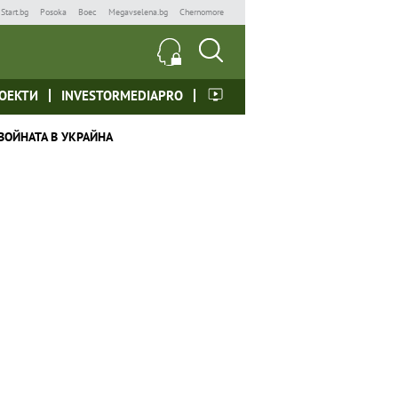
Start.bg
Posoka
Boec
Megavselena.bg
Chernomore
ОЕКТИ
INVESTORMEDIAPRO
ВОЙНАТА В УКРАЙНА