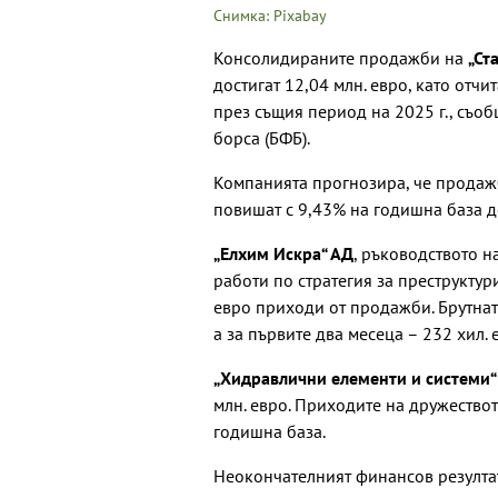
Снимка: Pixabay
Консолидираните продажби на
„Ст
достигат 12,04 млн. евро, като отч
през същия период на 2025 г., съо
борса (БФБ).
Компанията прогнозира, че продажб
повишат с 9,43% на годишна база до
„Елхим Искра“ АД
, ръководството н
работи по стратегия за преструктур
евро приходи от продажби. Брутната
а за първите два месеца – 232 хил. 
„Хидравлични елементи и системи“
млн. евро. Приходите на дружествот
годишна база.
Неокончателният финансов резултат