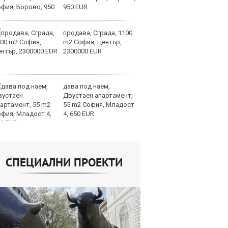
950 EUR
продава, Сграда, 1100
СА
m2 София, Център,
мл
2300000 EUR
пр
п
дава под наем,
Н
Двустаен апартамент,
Op
55 m2 София, Младост
на
4, 650 EUR
це
СПЕЦИАЛНИ ПРОЕКТИ