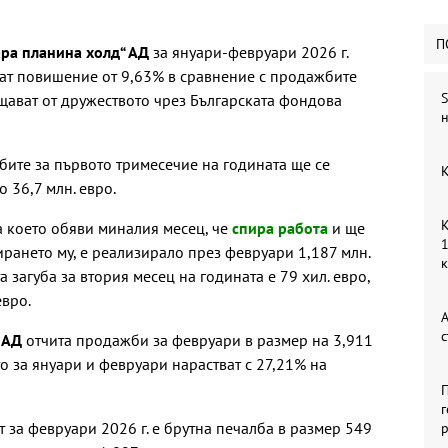
П
ара планина холд“ АД
за януари-февруари 2026 г.
итат повишение от 9,63% в сравнение с продажбите
S
бщават от дружеството чрез Българската фондова
н
ите за първото тримесечие на годината ще се
К
 36,7 млн. евро.
К
а което обяви миналия месец, че
спира работа
и ще
1
ирането му, е реализирало през февруари 1,187 млн.
 загуба за втория месец на годината е 79 хил. евро,
евро.
А
с
 АД
отчита продажби за февруари в размер на 3,911
о за януари и февруари нарастват с 27,21% на
П
г
 за февруари 2026 г. е брутна печалба в размер 549
р