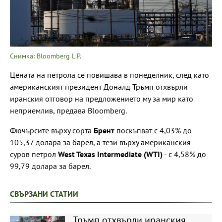
Снимка: Bloomberg L.P.
Цената на петрола се повишава в понеделник, след като
американският президент Доналд Тръмп отхвърли
иранския отговор на предложението му за мир като
неприемлив, предава Bloomberg.
Фючърсите върху сорта
Брент
поскъпват с 4,03% до
105,37 долара за барел, а тези върху американския
суров петрол
West Texas Intermediate (WTI)
- с 4,58% до
99,79 долара за барел.
СВЪРЗАНИ СТАТИИ
Тръмп отхвърли иранския