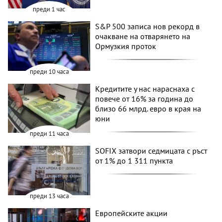
преди 1 час
S&P 500 записа нов рекорд в
очакване на отварянето на
Ормузкия проток
преди 10 часа
Кредитите у нас нараснаха с
повече от 16% за година до
близо 66 млрд. евро в края на
юни
преди 11 часа
SOFIX затвори седмицата с ръст
от 1% до 1 311 пункта
преди 13 часа
Европейските акции