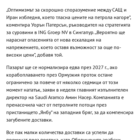
„Оптимизмът за скорошно споразумение между САЩ и
Иран избледня, което тласна цените на петрола нагоре“,
коментира Уорън Патерсън, ръководител на стратегията
за суровини в ING Groep NV в Сингапур. „Вероятно ще
нараснат опасенията от нова ескалация на
напрежението, което оставя възможност за още по-
високи цени“, добавя той.
Пазарът ще се нормализира едва през 2027 г., ако
корабоплаването през Ормузкия проток остане
ограничено за повече от няколко седмици от този
момент нататък, заяви в неделя главният изпълнителен
директор на Saudi Aramco Амин Насер. Компанията е
пренасочила част от петролните потоци през
пристанището „Янбу“ на западния бряг, за да компенсира
загубените доставки.
Все пак малки количества доставки са успели да
преминат през протока, като Обединените арабски