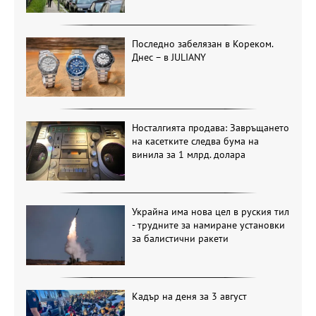
Последно забелязан в Кореком.
Днес – в JULIANY
Носталгията продава: Завръщането
на касетките следва бума на
винила за 1 млрд. долара
Украйна има нова цел в руския тил
- трудните за намиране установки
за балистични ракети
Кадър на деня за 3 август