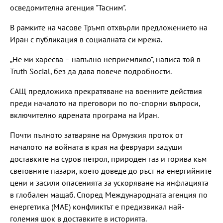
осведомителна агенция "Тасним".
В рамките на часове Тръмп отхвърли предложението на
Иран с публикация в социалната си мрежа.
„Не ми харесва – напълно неприемливо“, написа той в
Truth Social, без да дава повече подробности.
САЩ предложиха прекратяване на военните действия
преди началото на преговори по по-спорни въпроси,
включително ядрената програма на Иран.
Почти пълното затваряне на Ормузкия проток от
началото на войната в края на февруари задуши
доставките на суров петрол, природен газ и горива към
световните пазари, което доведе до ръст на енергийните
цени и засили опасенията за ускоряване на инфлацията
в глобален мащаб. Според Международната агенция по
енергетика (МАЕ) конфликтът е предизвикал най-
големия шок в доставките в историята.