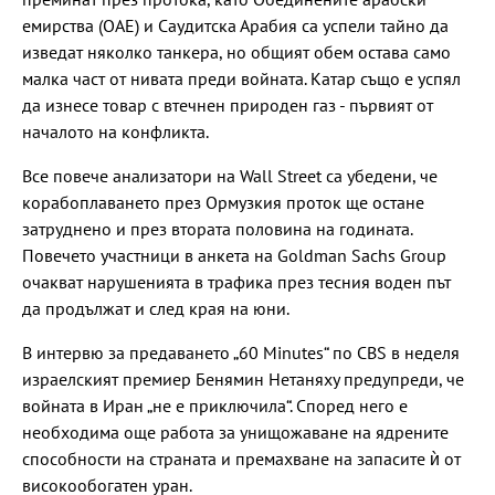
емирства (ОАЕ) и Саудитска Арабия са успели тайно да
изведат няколко танкера, но общият обем остава само
малка част от нивата преди войната. Катар също е успял
да изнесе товар с втечнен природен газ - първият от
началото на конфликта.
Все повече анализатори на Wall Street са убедени, че
корабоплаването през Ормузкия проток ще остане
затруднено и през втората половина на годината.
Повечето участници в анкета на Goldman Sachs Group
очакват нарушенията в трафика през тесния воден път
да продължат и след края на юни.
В интервю за предаването „60 Minutes“ по CBS в неделя
израелският премиер Бенямин Нетаняху предупреди, че
войната в Иран „не е приключила“. Според него е
необходима още работа за унищожаване на ядрените
способности на страната и премахване на запасите ѝ от
високообогатен уран.