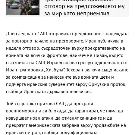
отговор на предложението му
за мир като неприемлив
Дни след като САЩ отправиха предложение с надеждата
за повторно начало на преговорите, Иран публикува в
неделя отговор, съсредоточен върху прекратяването на
войната на всички фронтове, най-вече в Ливан, където
съюзникът на САЩ Израел воюва срещу подкрепяната от
Иран групировка „Хизбула“. Техеран включи също искане
за компенсация за нанесените във войната щети и
подчерта иранския суверенитет върху Ормузкия проток,
съобщи Иранската държавна телевизия.
Той също така призова САЩ да прекратят
военноморската си блокада, да гарантират, че няма да
извършват нови атаки, да отменят санкциите и да
прекратят американската забрана върху продажбите на
ирански петрол, съобщи полуофициалната