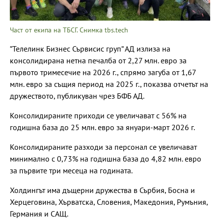
Част от екипа на ТБСГ. Снимка tbs.tech
“Телелинк Бизнес Сървисис груп“ АД излиза на
консолидирана нетна печалба от 2,27 млн. евро за
първото тримесечие на 2026 г., спрямо загуба от 1,67
млн. евро за същия период на 2025 г., показва отчетът на
дружеството, публикуван чрез БФБ АД.
Консолидираните приходи се увеличават с 56% на
годишна база до 25 млн. евро за януари-март 2026 г.
Консолидираните разходи за персонал се увеличават
минимално с 0,73% на годишна база до 4,82 млн. евро
за първите три месеца на годината.
Холдингът има дъщерни дружества в Сърбия, Босна и
Херцеговина, Хърватска, Словения, Македония, Румъния,
Германия и САЩ.