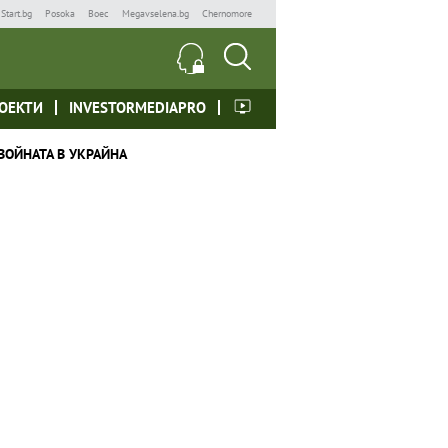
Start.bg
Posoka
Boec
Megavselena.bg
Chernomore
ОЕКТИ
INVESTORMEDIAPRO
ВОЙНАТА В УКРАЙНА