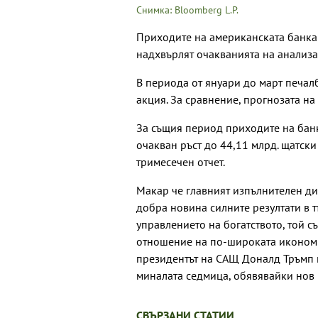
Снимка: Bloomberg L.P.
Приходите на американската банка 
надхвърлят очакванията на анализа
В периода от януари до март печалб
акция. За сравнение, прогнозата на
За същия период приходите на банк
очакван ръст до 44,11 млрд. щатски
тримесечен отчет.
Макар че главният изпълнителен д
добра новина силните резултати в 
управлението на богатството, той с
отношение на по-широката икономик
президентът на САЩ Доналд Тръмп 
миналата седмица, обявявайки нов 
СВЪРЗАНИ СТАТИИ