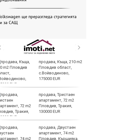
olkswagen ще преразгледа стратегията
си за САЩ
продава, Къща, 210 m2
Со
Пловдив област,
Тр
с.Войводиново,
съ
175000 EUR
а 
продава, Тристаен
Це
апартамент, 72 m2
Ру
Пловдив, Тракия,
та
130000 EUR
продава, Двустаен
СА
апартамент, 74 m2
мл
Пловдив, Кършияка,
пр