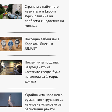
Страната с най-много
наематели в Европа
търси решение на
проблема с недостига на
жилища
Последно забелязан в
Кореком. Днес – в
JULIANY
Носталгията продава:
Завръщането на
касетките следва бума
на винила за 1 млрд.
долара
Украйна има нова цел в
руския тил - трудните за
намиране установки за
балистични ракети