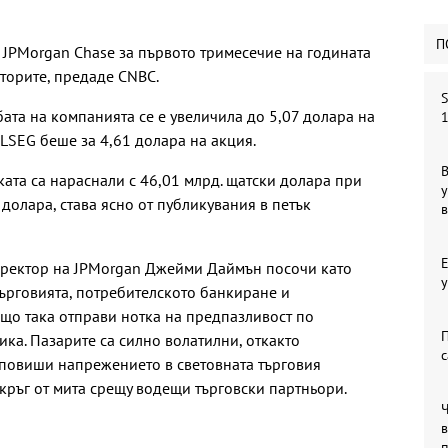
П
JPMorgan Chase за първото тримесечие на годината
торите, предаде CNBC.
S
ата на компанията се е увеличила до 5,07 долара на
1
 LSEG беше за 4,61 долара на акция.
В
ата са нараснали с 46,01 млрд. щатски долара при
у
 долара, става ясно от публикувания в петък
иректор на JPMorgan Джейми Даймън посочи като
у
търговията, потребителското банкиране и
ъщо така отправи нотка на предпазливост по
П
а. Пазарите са силно волатилни, откакто
с
повиши напрежението в световната търговия
кръг от мита срещу водещи търговски партньори.
в