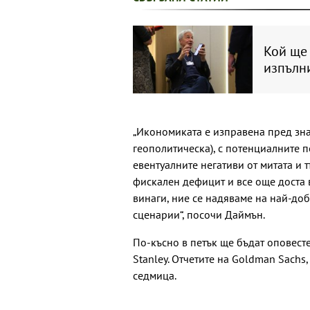
Кой ще
изпълн
„Икономиката е изправена пред зна
геополитическа), с потенциалните 
евентуалните негативи от митата и 
фискален дефицит и все още доста в
винаги, ние се надяваме на най-до
сценарии“, посочи Даймън.
По-късно в петък ще бъдат оповест
Stanley. Отчетите на Goldman Sachs,
седмица.