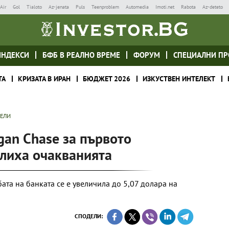
Air
Gol
Tialoto
Az-jenata
Puls
Teenproblem
Automedia
Imoti.net
Rabota
Az-deteto
ИНДЕКСИ
БФБ В РЕАЛНО ВРЕМЕ
ФОРУМ
СПЕЦИАЛНИ ПР
ТА
КРИЗАТА В ИРАН
БЮДЖЕТ 2026
ИЗКУСТВЕН ИНТЕЛЕКТ
ТЕЛИ
gan Chase за първото
лиха очакванията
ата на банката се е увеличила до 5,07 долара на
СПОДЕЛИ: