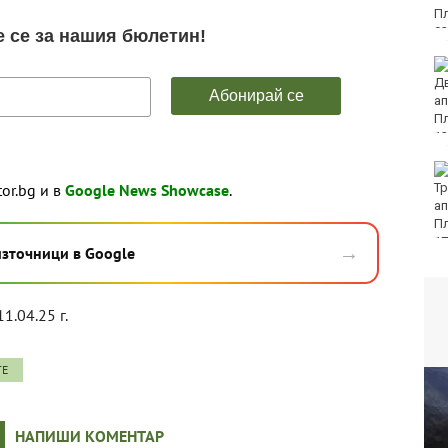
Колоездачи от 26
държави се събират за
Европейското по
спускане на Витоша
Вижте защо някои
tor.bg и в
Google News Showcase
.
хора са като магнити
за комарите, а други
се разминават с
ухапванията им
→
източници в Google
11.04.25 г.
ТЕ
НАПИШИ КОМЕНТАР