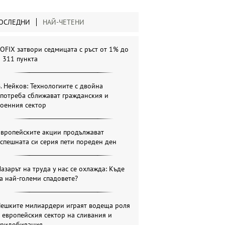
ОСЛЕДНИ
НАЙ-ЧЕТЕНИ
OFIX затвори седмицата с ръст от 1% до
 311 пункта
. Нейков: Технологиите с двойна
потреба сближават гражданския и
военния сектор
Европейските акции продължават
спешната си серия пети пореден ден
азарът на труда у нас се охлажда: Къде
а най-големи спадовете?
Чешките милиардери играят водеща роля
 европейския сектор на сливания и
придобивания