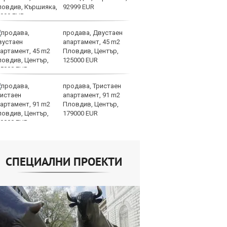
92999 EUR
п
продава, Двустаен
Н
апартамент, 45 m2
Op
Пловдив, Център,
на
125000 EUR
це
продава, Тристаен
AI
апартамент, 91 m2
ви
Пловдив, Център,
р
179000 EUR
л
СПЕЦИАЛНИ ПРОЕКТИ