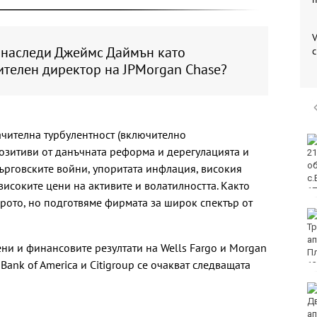
V
 наследи Джеймс Даймън като
ителен директор на JPMorgan Chase?
чителна турбулентност (включително
ФК Девня гостува на
позитиви от данъчната реформа и дерегулацията и
Атлетик (Провадия) за
Аматьорската купа
търговските войни, упоритата инфлация, високия
исоките цени на активите и волатилността. Както
брото, но подготвяме фирмата за широк спектър от
Национална мрежа за
децата:
Саморазправата не е
ени и финансовите резултати на Wells Fargo и Morgan
правосъдие след
 Bank of America и Citigroup се очакват следващата
случая с „ловци на педофили“
Близо 30 000 фиша и
3000 акта написа КАТ
за седмица