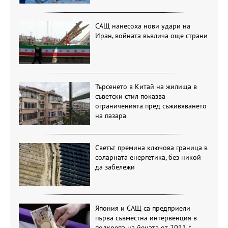
САЩ нанесоха нови удари на
Иран, войната въвлича още страни
Търсенето в Китай на жилища в
съветски стил показва
ограниченията пред съживяването
на пазара
Светът премина ключова граница в
соларната енергетика, без никой
да забележи
Япония и САЩ са предприели
първа съвместна интервенция в
подкрепа на йената от 2011 г.