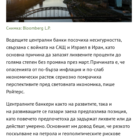
Снимка: Bloomberg L.P.
Водещите централни банки посочиха несигурността,
свързана с войната на САЩ и Израел в Иран, като
основна причина да запазят лихвените проценти до
голяма степен без промяна през март. Причината е, че
опасенията от по-бърза инфлация и по-слаб
икономически растеж сериозно помрачиха
перспективите пред световната икономика, пише
Ройтерс.
Централните банкери както на развитите, така и
на развиващите се пазари заеха предпазлива позиция,
като повечето предпочетоха да задържат лихвите или да
действат умерено. Основният им довод беше, че рязкото
поскъпване на петрола и геополитическите рискове