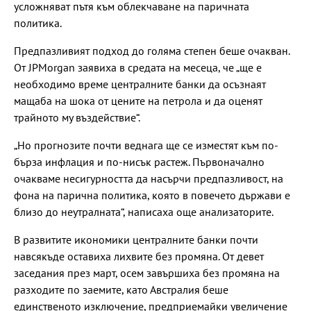
усложняват пътя към облекчаване на паричната
политика.
Предпазливият подход до голяма степен беше очакван.
От JPMorgan заявиха в средата на месеца, че „ще е
необходимо време централните банки да осъзнаят
мащаба на шока от цените на петрола и да оценят
трайното му въздействие“.
„Но прогнозите почти веднага ще се изместят към по-
бърза инфлация и по-нисък растеж. Първоначално
очакваме несигурността да насърчи предпазливост, на
фона на парична политика, която в повечето държави е
близо до неутралната“, написаха още анализаторите.
В развитите икономики централните банки почти
навсякъде оставиха лихвите без промяна. От девет
заседания през март, осем завършиха без промяна на
разходите по заемите, като Австралия беше
единственото изключение, предприемайки увеличение