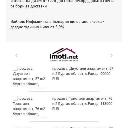
Износът на дизел от САЩ достигна рекорд, докато светът
се бори за доставки
Войнов: Инфлацията в България ще остане висока -
средногодишно ниво от 5,9%
 в
продава, Двустаен апартамент, 57
m2 Бургас област, с.Равда, 90000
EUR
продава, Тристаен апартамент, 76
m2 Бургас област, с.Равда, 113000
EUR