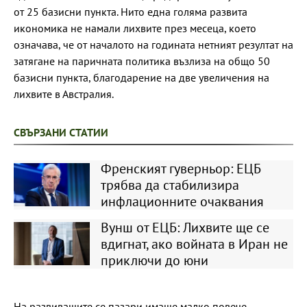
от 25 базисни пункта. Нито една голяма развита
икономика не намали лихвите през месеца, което
означава, че от началото на годината нетният резултат на
затягане на паричната политика възлиза на общо 50
базисни пункта, благодарение на две увеличения на
лихвите в Австралия.
СВЪРЗАНИ СТАТИИ
Френският гуверньор: ЕЦБ
трябва да стабилизира
инфлационните очаквания
Вунш от ЕЦБ: Лихвите ще се
вдигнат, ако войната в Иран не
приключи до юни
На развиващите се пазари имаше малко повече