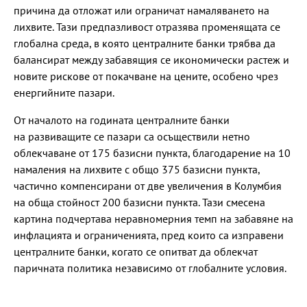
причина да отложат или ограничат намаляването на
лихвите. Тази предпазливост отразява променящата се
глобална среда, в която централните банки трябва да
балансират между забавящия се икономически растеж и
новите рискове от покачване на цените, особено чрез
енергийните пазари.
От началото на годината централните банки
на развиващите се пазари са осъществили нетно
облекчаване от 175 базисни пункта, благодарение на 10
намаления на лихвите с общо 375 базисни пункта,
частично компенсирани от две увеличения в Колумбия
на обща стойност 200 базисни пункта. Тази смесена
картина подчертава неравномерния темп на забавяне на
инфлацията и ограниченията, пред които са изправени
централните банки, когато се опитват да облекчат
паричната политика независимо от глобалните условия.