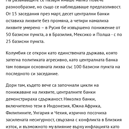
разнообразие, но също се наблюдаваше предпазливост.
От 15 заседания през март, десет централни банки
оставиха лихвите без промяна, а четири намалиха
лихвите умерено – в Русия бе извършено понижение от
50 базисни пункта, а в Бразилия, Мексико и Полша - с по
25 базисни пункта.
Колумбия се открои като единствената държава, която
затегна политиката агресивно, като централната банка
там повиши основната лихва със 100 базисни пункта на
последното си заседание.
Дори там, където вече са започнали цикли на
понижаване на лихвите, централните банки
демонстрираха сдържаност. Няколко банки,
включително тези в Индонезия, Южна Африка,
Филипините, Унгария и Чехия, изрично посочиха
засилената несигурност, свързана с конфликта в Близкия
изток, и възможното му влияние върху инфлацията като