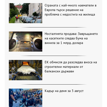
Страната с най-много наематели в
Европа търси решение на
проблема с недостига на жилища
Носталгията продава: Завръщането
на касетките следва бума на
винила за 1 млрд. долара
ЕК обмисля да разследва вноса на
строителни материали от
балкански държави
Кадър на деня за 3 август