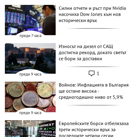
Силни отчети и ръст при Nvidia
насочиха Dow Jones към нов
исторически връх
преди 7 часа
Износът на дизел от САЩ
достигна рекорд, докато светът
се бори за доставки
1
преди 9 часа
Войнов: Инфлацията в България
ще остане висока -
средногодишно ниво от 5,9%
преди 9 часа
Европейските борси отбелязаха
трети исторически връх за
последните четири сесии