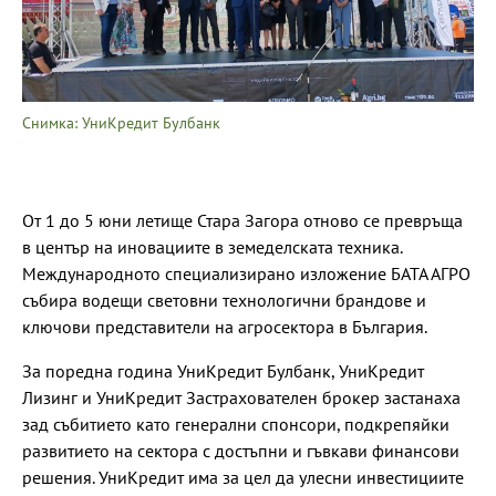
Снимка: УниКредит Булбанк
От 1 до 5 юни летище Стара Загора отново се превръща
в център на иновациите в земеделската техника.
Международното специализирано изложение БАТА АГРО
събира водещи световни технологични брандове и
ключови представители на агросектора в България.
За поредна година УниКредит Булбанк, УниКредит
Лизинг и УниКредит Застрахователен брокер застанаха
зад събитието като генерални спонсори, подкрепяйки
развитието на сектора с достъпни и гъвкави финансови
решения. УниКредит има за цел да улесни инвестициите