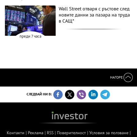
Wall Street отваря с ръстове след
новите данни за пазара на труда
в САЩ*
преди 7 часа
НАГОРЕ
СЛЕДВАЙ НИ В:
Контакти
|
Реклама
|
RSS
|
Поверителност
|
Условия за ползване
|