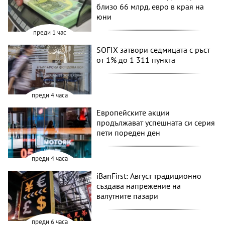
близо 66 млрд. евро в края на
юни
преди 1 час
SOFIX затвори седмицата с ръст
от 1% до 1 311 пункта
преди 4 часа
Европейските акции
продължават успешната си серия
пети пореден ден
преди 4 часа
iBanFirst: Август традиционно
създава напрежение на
валутните пазари
преди 6 часа