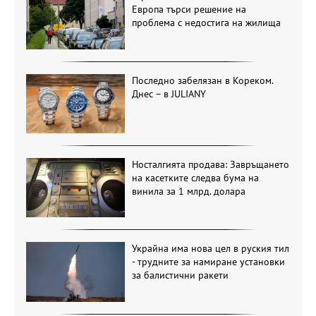
Европа търси решение на
проблема с недостига на жилища
Последно забелязан в Кореком.
Днес – в JULIANY
Носталгията продава: Завръщането
на касетките следва бума на
винила за 1 млрд. долара
Украйна има нова цел в руския тил
- трудните за намиране установки
за балистични ракети