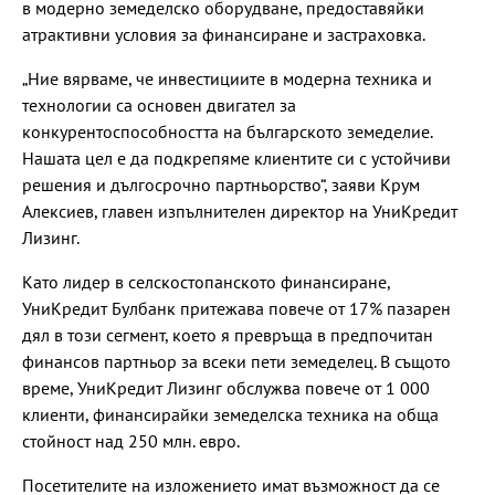
в модерно земеделско оборудване, предоставяйки
атрактивни условия за финансиране и застраховка.
„Ние вярваме, че инвестициите в модерна техника и
технологии са основен двигател за
конкурентоспособността на българското земеделие.
Нашата цел е да подкрепяме клиентите си с устойчиви
решения и дългосрочно партньорство“, заяви Крум
Алексиев, главен изпълнителен директор на УниКредит
Лизинг.
Като лидер в селскостопанското финансиране,
УниКредит Булбанк притежава повече от 17% пазарен
дял в този сегмент, което я превръща в предпочитан
финансов партньор за всеки пети земеделец. В същото
време, УниКредит Лизинг обслужва повече от 1 000
клиенти, финансирайки земеделска техника на обща
стойност над 250 млн. евро.
Посетителите на изложението имат възможност да се