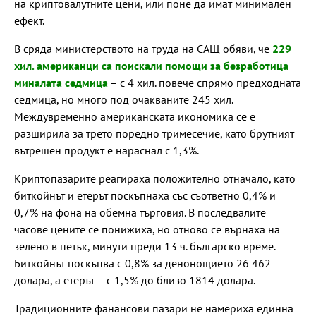
на криптовалутните цени, или поне да имат минимален
ефект.
В сряда министерството на труда на САЩ обяви, че
229
хил. американци са поискали помощи за безработица
миналата седмица
– с 4 хил. повече спрямо предходната
седмица, но много под очакваните 245 хил.
Междувременно американската икономика се е
разширила за трето поредно тримесечие, като брутният
вътрешен продукт е нараснал с 1,3%.
Криптопазарите реагираха положително отначало, като
биткойнът и етерът поскъпнаха със съответно 0,4% и
0,7% на фона на обемна търговия. В последвалите
часове цените се понижиха, но отново се върнаха на
зелено в петък, минути преди 13 ч. българско време.
Биткойнът поскъпва с 0,8% за денонощието 26 462
долара, а етерът – с 1,5% до близо 1814 долара.
Традиционните фанансови пазари не намериха единна