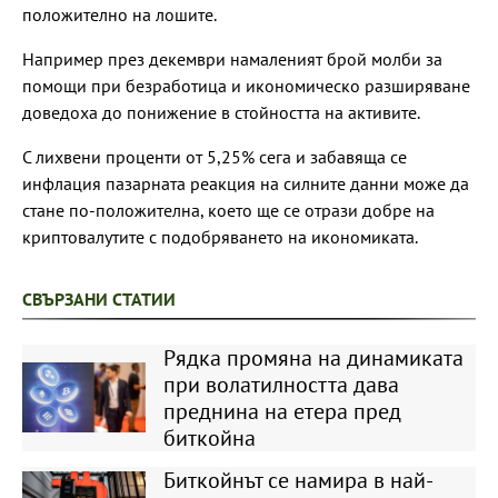
положително на лошите.
Например през декември намаленият брой молби за
помощи при безработица и икономическо разширяване
доведоха до понижение в стойността на активите.
С лихвени проценти от 5,25% сега и забавяща се
инфлация пазарната реакция на силните данни може да
стане по-положителна, което ще се отрази добре на
криптовалутите с подобряването на икономиката.
СВЪРЗАНИ СТАТИИ
Рядка промяна на динамиката
при волатилността дава
преднина на етера пред
биткойна
Биткойнът се намира в най-