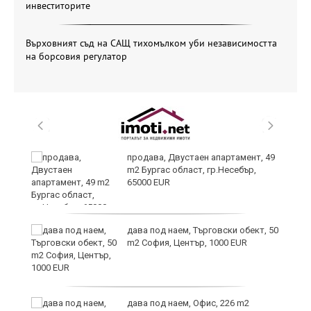
инвеститорите
Върховният съд на САЩ тихомълком уби независимостта
на борсовия регулатор
продава, Двустаен апартамент, 49
m2 Бургас област, гр.Несебър,
65000 EUR
дава под наем, Търговски обект, 50
m2 София, Център, 1000 EUR
ния
дава под наем, Офис, 226 m2