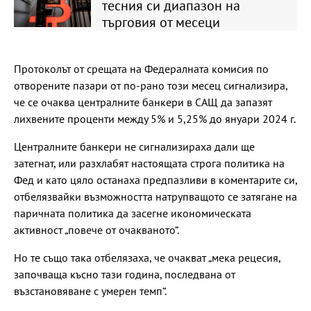
тесния си диапазон на
търговия от месеци
Протоколът от срещата на Федералната комисия по
отворените пазари от по-рано този месец сигнализира,
че се очаква централните банкери в САЩ да запазят
лихвените проценти между 5% и 5,25% до януари 2024 г.
Централните банкери не сигнализираха дали ще
затегнат, или разхлабят настоящата строга политика на
Фед и като цяло останаха предпазливи в коментарите си,
отбелязвайки възможността натрупващото се затягане на
паричната политика да засегне икономическата
активност „повече от очакваното“.
Но те също така отбелязаха, че очакват „мека рецесия,
започваща късно тази година, последвана от
възстановяване с умерен темп“.