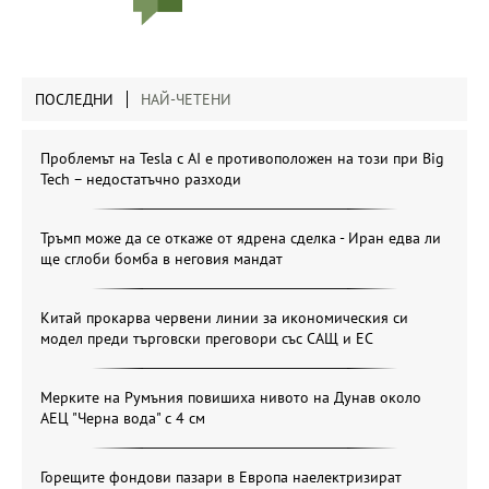
ПОСЛЕДНИ
НАЙ-ЧЕТЕНИ
Проблемът на Tesla с AI е противоположен на този при Big
Tech – недостатъчно разходи
Тръмп може да се откаже от ядрена сделка - Иран едва ли
ще сглоби бомба в неговия мандат
Китай прокарва червени линии за икономическия си
модел преди търговски преговори със САЩ и ЕС
Мерките на Румъния повишиха нивото на Дунав около
АЕЦ "Черна вода" с 4 см
Горещите фондови пазари в Европа наелектризират