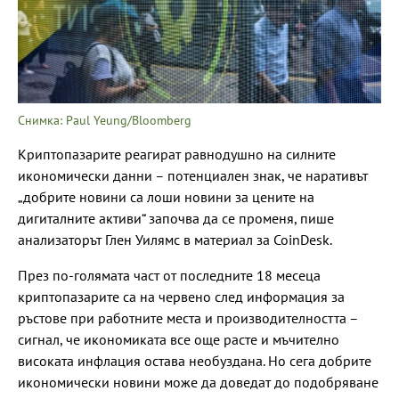
Снимка: Paul Yeung/Bloomberg
Криптопазарите реагират равнодушно на силните
икономически данни – потенциален знак, че наративът
„добрите новини са лоши новини за цените на
дигиталните активи“ започва да се променя, пише
анализаторът Глен Уилямс в материал за CoinDesk.
През по-голямата част от последните 18 месеца
криптопазарите са на червено след информация за
ръстове при работните места и производителността –
сигнал, че икономиката все още расте и мъчително
високата инфлация остава необуздана. Но сега добрите
икономически новини може да доведат до подобряване