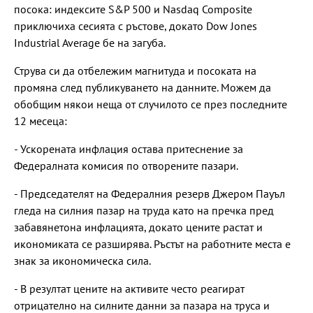
посока: индексите S&P 500 и Nasdaq Composite
приключиха сесията с ръстове, докато Dow Jones
Industrial Average бе на загуба.
Струва си да отбележим магнитуда и посоката на
промяна след публикуването на данните. Можем да
обобщим някои неща от случилото се през последните
12 месеца:
-
Ускорената инфлация остава притеснение за
Федералната комисия по отворените пазари.
- Председателят на Федералния резерв Джером Пауъл
гледа на силния пазар на труда като на пречка пред
забавянетона инфлацията, докато цените растат и
икономиката се разширява. Ръстът на работните места е
знак за икономическа сила.
- В резултат цените на активите често реагират
отрицателно на силните данни за пазара на труса и