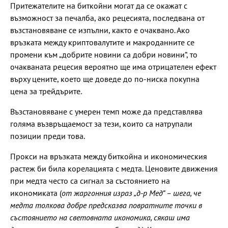
Притежателите на биткойни могат да се окажат с
възможност за печалба, ако рецесията, последвана от
възстановяване се изпълни, както е очаквано. Ако
връзката между криптовалутите и макроданните се
промени към „добрите новини са добри новини“, то
очакваната рецесия вероятно ще има отрицателен ефект
върху цените, което ще доведе до по-ниска покупна
цена за трейдърите.
Възстановяване с умерен темп може да представлява
голяма възвръщаемост за тези, които са натрупали
позиции преди това.
Прокси на връзката между биткойна и икономическия
растеж би била корелацията с медта. Ценовите движения
при медта често са сигнал за състоянието на
икономиката (
от жаргонния израз „д-р Мед“ – шега, че
медта толкова добре предсказва повратните точки в
състоянието на световната икономика, сякаш има