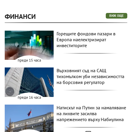
ФИНАНСИ
ВИЖ ОЩЕ
Горещите фондови пазари в
Европа наелектризират
инвеститорите
преди 15 часа
Върховният съд на САЩ
тихомълком уби независимостта
на борсовия регулатор
преди 16 часа
Натискът на Путин за намаляване
на лихвите засилва
напрежението върху Набиулина