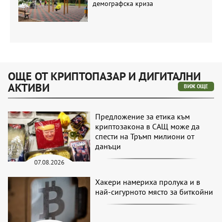
демографска криза
ОЩЕ ОТ КРИПТОПАЗАР И ДИГИТАЛНИ
АКТИВИ
ВИЖ ОЩЕ
Предложение за етика към
криптозакона в САЩ може да
спести на Тръмп милиони от
данъци
07.08.2026
Хакери намериха пролука и в
най-сигурното място за биткойни