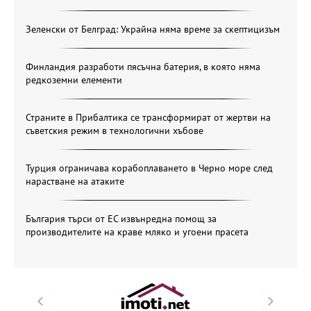
Зеленски от Белград: Украйна няма време за скептицизъм
Финландия разработи пясъчна батерия, в която няма
редкоземни елементи
Страните в Прибалтика се трансформират от жертви на
съветския режим в технологични хъбове
Турция ограничава корабоплаването в Черно море след
нарастване на атаките
България търси от ЕС извънредна помощ за
производителите на краве мляко и угоени прасета