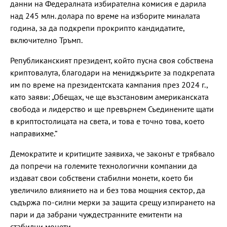
данни на Федералната избирателна комисия е дарила
над 245 млн. долара по време на изборите миналата
година, за да подкрепи прокрипто кандидатите,
включително Тръмп.
Републиканският президент, който пусна своя собствена
криптовалута, благодари на мениджърите за подкрепата
им по време на президентската кампания през 2024 г.,
като заяви: „Обещах, че ще възстановим американската
свобода и лидерство и ще превърнем Съединените щати
в криптостолицата на света, и това е точно това, което
направихме.“
Демократите и критиците заявиха, че законът е трябвало
да попречи на големите технологични компании да
издават свои собствени стабилни монети, което би
увеличило влиянието на и без това мощния сектор, да
съдържа по-силни мерки за защита срещу изпирането на
пари и да забрани чуждестранните емитенти на
стабилни монети.