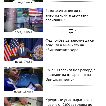
преди 3 часа
Безопасен актив ли са
американските държавни
облигации?
1
преди 4 часа
Фед трябва да започне да се
вслушва в мнението на
обикновените хора
преди 7 часа
S&P 500 записа нов рекорд в
очакване на отварянето на
Ормузкия проток
преди 16 часа
Кредитите у нас нараснаха с
повече от 16% за година до