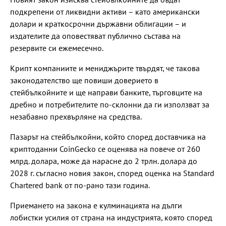
подкрепени от ликвидни активи – като американски
долари и краткосрочни държавни облигации – и
издателите да оповестяват публично състава на
резервите си ежемесечно.
Крипт компаниите и мениджърите твърдят, че такова
законодателство ще повиши доверието в
стейбълкойните и ще направи банките, търговците на
дребно и потребителите по-склонни да ги използват за
незабавно прехвърляне на средства.
Пазарът на стейбълкойни, който според доставчика на
криптоданни CoinGecko се оценява на повече от 260
млрд. долара, може да нарасне до 2 трлн. долара до
2028 г. съгласно новия закон, според оценка на Standard
Chartered bank от по-рано тази година.
Приемането на закона е кулминацията на дълги
лобистки усилия от страна на индустрията, която според