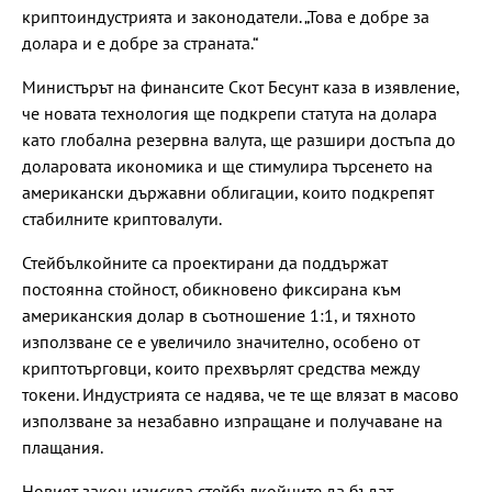
криптоиндустрията и законодатели. „Това е добре за
долара и е добре за страната.“
Министърът на финансите Скот Бесyнт каза в изявление,
че новата технология ще подкрепи статута на долара
като глобална резервна валута, ще разшири достъпа до
доларовата икономика и ще стимулира търсенето на
американски държавни облигации, които подкрепят
стабилните криптовалути.
Стейбълкойните са проектирани да поддържат
постоянна стойност, обикновено фиксирана към
американския долар в съотношение 1:1, и тяхното
използване се е увеличило значително, особено от
криптотърговци, които прехвърлят средства между
токени. Индустрията се надява, че те ще влязат в масово
използване за незабавно изпращане и получаване на
плащания.
Новият закон изисква стейбълкойните да бъдат