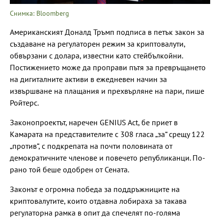
Снимка: Bloomberg
Американският Доналд Тръмп подписа в петък закон за
създаване на регулаторен режим за криптовалути,
обвързани с долара, известни като стейбълкойни.
Постижението може да проправи пътя за превръщането
на дигиталните активи в ежедневен начин за
извършване на плащания и прехвърляне на пари, пише
Ройтерс.
Законопроектът, наречен GENIUS Act, бе приет в
Камарата на представителите с 308 гласа „за“ срещу 122
„против“, с подкрепата на почти половината от
демократичните членове и повечето републиканци. По-
рано той беше одобрен от Сената.
Законът е огромна победа за поддръжниците на
криптовалутите, които отдавна лобираха за такава
регулаторна рамка в опит да спечелят по-голяма