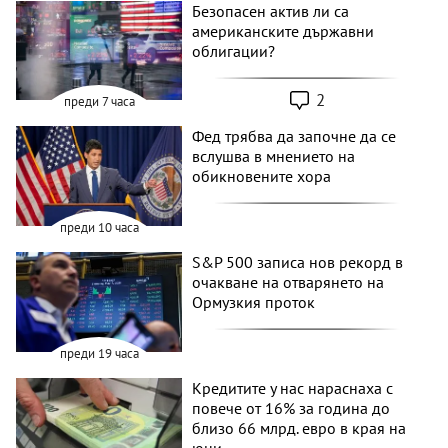
Безопасен актив ли са
американските държавни
облигации?
2
преди 7 часа
Фед трябва да започне да се
вслушва в мнението на
обикновените хора
преди 10 часа
S&P 500 записа нов рекорд в
очакване на отварянето на
Ормузкия проток
преди 19 часа
Кредитите у нас нараснаха с
повече от 16% за година до
близо 66 млрд. евро в края на
юни