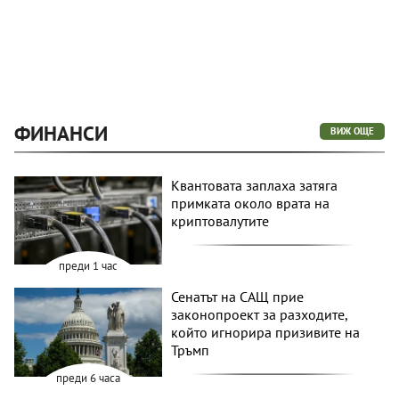
ФИНАНСИ
ВИЖ ОЩЕ
Квантовата заплаха затяга
примката около врата на
криптовалутите
преди 1 час
Сенатът на САЩ прие
законопроект за разходите,
който игнорира призивите на
Тръмп
преди 6 часа