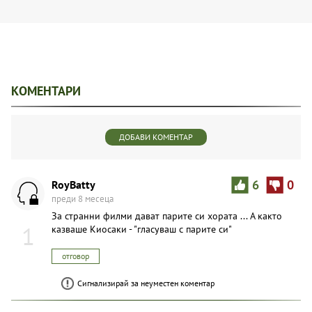
КОМЕНТАРИ
ДОБАВИ КОМЕНТАР
RoyBatty
6
0
преди 8 месеца
За странни филми дават парите си хората ... А както
1
казваше Киосаки - "гласуваш с парите си"
отговор
Сигнализирай за неуместен коментар