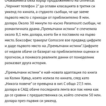
Очакванията бяха хорър продължението на Universal
„Черният телефон 2“ да оглави класацията в третия си
уикенд по кината, а студиото съобщи, че ще заеме
първото място с приходи от приблизително 8 млн.
долара. Около 30 минути по-късно Paramount съобщи, че
романтичната драма „Премълчани истини“ е спечелила
около 8,1 млн. долара, което би я поставило на първо
място. Боксофис тракерът Comscore взе предвид цифрите
и даде първото място на „Премълчани истини“. Цифрите
от неделя обаче се базират на приблизителни оценки и
прогнози, а понякога реалните данни от понеделник
разказват друга история.
„Премълчани истини“ е най-новата адаптация по книга
на Колин Хувър, която излиза по кината, след като
„Никога повече“ се превърна в хит. С общо 27,5 млн.
долара в САЩ обаче последната лента все пак няма как
да се сравни с предшественика си, който спечели 50 млн.
долара през първия си уикенд.