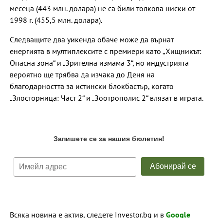
месеца (443 млн. долара) не са били толкова ниски от
1998 г. (455,5 млн. долара).
Следващите два уикенда обаче може да върнат
енергията в мултиплексите с премиери като „Хищникът:
Опасна зона“ и „Зрителна измама 3“, но индустрията
вероятно ще трябва да изчака до Деня на
благодарността за истински блокбастър, когато
„Злосторница: Част 2“ и „Зоотрополис 2“ влязат в играта.
Всяка новина е актив, следете Investor.bg и в
Google