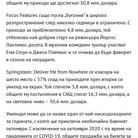
общите му приходи ще достигнат 30,8 млн. долара.
Focus Features също пусна „Бугония“ в широко
разпространение след няколко седмици в ограничено. С
приходи за приблизително 4,8 млн. долара, той
отбелязва най-добрия старт на режисьора Йоргос
Лантимос досега. В мрачния комедиен трилър участват
Ема Стоун и Джеси Племънс и се очаква да бъде фаворит
в сезона на наградите.
Springsteen: Deliver Me from Nowhere се класира на
шесто място с 57% спад на приходите през втория си
уикенд на екран. Той спечели 3,8 млн. долара, с което
общите му постъпления в САЩ стигат 16,3 млн. долара, а
на световно ниво – 30,6 млн. долара.
Уикендът може да се окаже един от най-нискодоходните
за годината, с което ще приключи необичайно бавният
октомври. С изключение на октомври 2020 г. по време на
пандемията от COVID-19, общите продажби на билети за