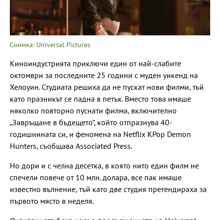
Снимка: Universal Pictures
Киноиндустрията приключи един от най-слабите
октомври за последните 25 години с муден уикенд на
Хелоуин. Студиата решиха да не пускат нови филми, тъй
като празникът се падна в петък. Вместо това имаше
няколко повторно пуснати филма, включително
„Завръщане в бъдещето“, който отпразнува 40-
годишнината си, и феномена на Netflix KPop Demon
Hunters, съобщава Associated Press.
Но дори и с челна десетка, в която нито един филм не
спечели повече от 10 млн. долара, все пак имаше
известно вълнение, тъй като две студия претендираха за
първото място в неделя.