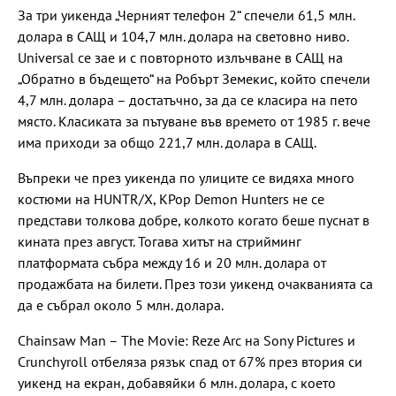
За три уикенда „Черният телефон 2“ спечели 61,5 млн.
долара в САЩ и 104,7 млн. долара на световно ниво.
Universal се зае и с повторното излъчване в САЩ на
„Обратно в бъдещето“ на Робърт Земекис, който спечели
4,7 млн. долара – достатъчно, за да се класира на пето
място. Класиката за пътуване във времето от 1985 г. вече
има приходи за общо 221,7 млн. долара в САЩ.
Въпреки че през уикенда по улиците се видяха много
костюми на HUNTR/X, KPop Demon Hunters не се
представи толкова добре, колкото когато беше пуснат в
кината през август. Тогава хитът на стрийминг
платформата събра между 16 и 20 млн. долара от
продажбата на билети. През този уикенд очакванията са
да е събрал около 5 млн. долара.
Chainsaw Man – The Movie: Reze Arc на Sony Pictures и
Crunchyroll отбеляза рязък спад от 67% през втория си
уикенд на екран, добавяйки 6 млн. долара, с което