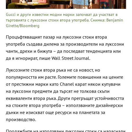
Gucci и други известни модни марки започват да участват в
търговията с луксозни стоки втора употреба. Снимка: Benjamin
Girette/Bloomberg
Процъфтяващият пазар на луксозни стоки втора
употреба създава дилема за производители на луксозни
чанти, дрехи и бижута – да последват тенденцията или
да я игнорират, пише Wall Street Journal.
Луксозните стоки втора ръка не са новост, но
популярността им расте. Големите повишения на цените
от престижни марки като Chanel карат някои купувачи
на луксозни предмети да търсят не толкова скъпи
еквиваленти втора ръка. Други прегръщат устойчивостта
на стоките втора употреба – използваните дизайнерски
дънки не изискват още ресурси на планетата за
производство.
Продажбите на използвани луксозни стоки са нараснали