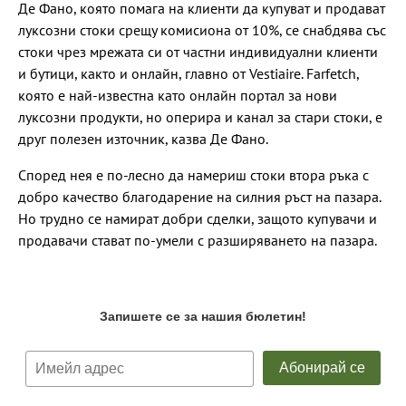
Де Фано, която помага на клиенти да купуват и продават
луксозни стоки срещу комисиона от 10%, се снабдява със
стоки чрез мрежата си от частни индивидуални клиенти
и бутици, както и онлайн, главно от Vestiaire. Farfetch,
която е най-известна като онлайн портал за нови
луксозни продукти, но оперира и канал за стари стоки, е
друг полезен източник, казва Де Фано.
Според нея е по-лесно да намериш стоки втора ръка с
добро качество благодарение на силния ръст на пазара.
Но трудно се намират добри сделки, защото купувачи и
продавачи стават по-умели с разширяването на пазара.