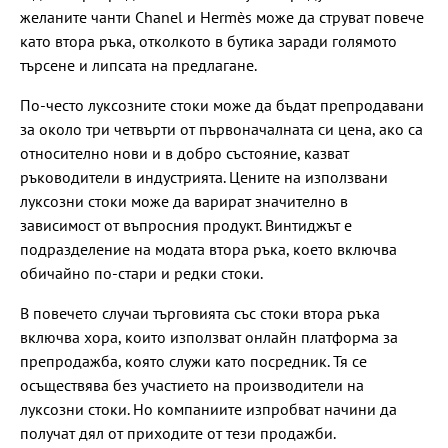
желаните чанти Chanel и Hermès може да струват повече
като втора ръка, отколкото в бутика заради голямото
търсене и липсата на предлагане.
По-често луксозните стоки може да бъдат препродавани
за около три четвърти от първоначалната си цена, ако са
относително нови и в добро състояние, казват
ръководители в индустрията. Цените на използвани
луксозни стоки може да варират значително в
зависимост от въпросния продукт. Винтиджът е
подразделение на модата втора ръка, което включва
обичайно по-стари и редки стоки.
В повечето случаи търговията със стоки втора ръка
включва хора, които използват онлайн платформа за
препродажба, която служи като посредник. Тя се
осъществява без участието на производители на
луксозни стоки. Но компаниите изпробват начини да
получат дял от приходите от тези продажби.