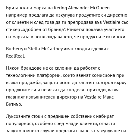
Британската марка на Kering Alexander McQueen
например предлага да изкупува продуктите си директно
от клиенти и след това да ги препродава във Vestiaire със
стикер „одобрен от бранда“. Етикетът показва участието
на марката в потвърждаването, че продуктът е истински.
Burberry и Stella McCartney имат сходни сделки с
RealReal.
Някои брандове не са склонни да работят с
технологични платформи, които вземат комисиона при
всяка продажба, защото искат да запазят контрол върху
продуктите си и не искат да споделят приходи, казва
главният изпълнителен директор на Vestiaire Макс
Битнър.
Луксозните стоки с предишен собственик набират
популярност, особено сред млади клиенти, отчасти
защото в много случаи предлагат шанс за закупуване на