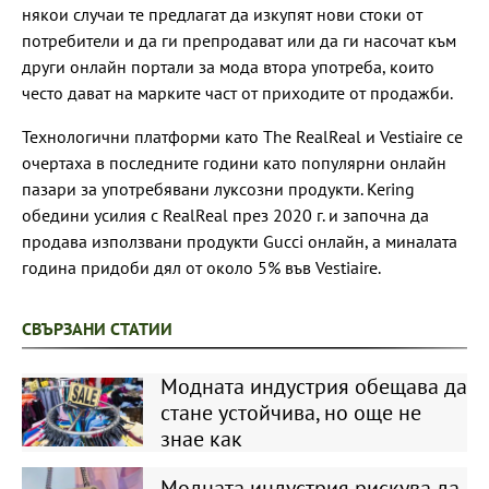
някои случаи те предлагат да изкупят нови стоки от
потребители и да ги препродават или да ги насочат към
други онлайн портали за мода втора употреба, които
често дават на марките част от приходите от продажби.
Технологични платформи като The RealReal и Vestiaire се
очертаха в последните години като популярни онлайн
пазари за употребявани луксозни продукти. Kering
обедини усилия с RealReal през 2020 г. и започна да
продава използвани продукти Gucci онлайн, а миналата
година придоби дял от около 5% във Vestiaire.
СВЪРЗАНИ СТАТИИ
Модната индустрия обещава да
стане устойчива, но още не
знае как
Модната индустрия рискува да