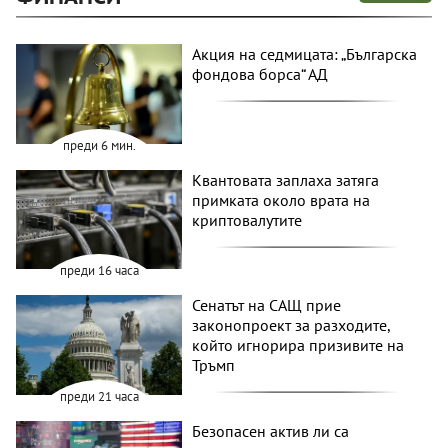
Акция на седмицата: „Българска
фондова борса“ АД
преди 6 мин.
Квантовата заплаха затяга
примката около врата на
криптовалутите
преди 16 часа
Сенатът на САЩ прие
законопроект за разходите,
който игнорира призивите на
Тръмп
преди 21 часа
Безопасен актив ли са