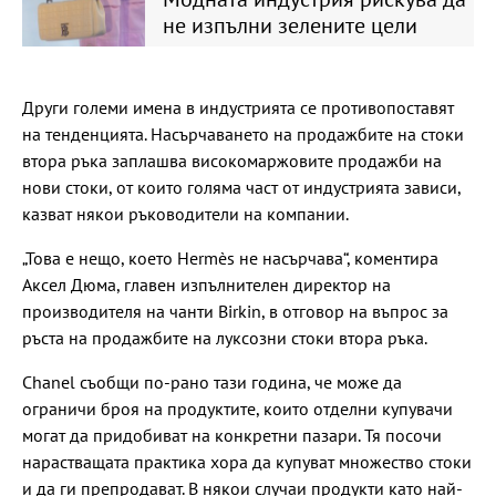
не изпълни зелените цели
Други големи имена в индустрията се противопоставят
на тенденцията. Насърчаването на продажбите на стоки
втора ръка заплашва високомаржовите продажби на
нови стоки, от които голяма част от индустрията зависи,
казват някои ръководители на компании.
„Това е нещо, което Hermès не насърчава“, коментира
Аксел Дюма, главен изпълнителен директор на
производителя на чанти Birkin, в отговор на въпрос за
ръста на продажбите на луксозни стоки втора ръка.
Chanel съобщи по-рано тази година, че може да
ограничи броя на продуктите, които отделни купувачи
могат да придобиват на конкретни пазари. Тя посочи
нарастващата практика хора да купуват множество стоки
и да ги препродават. В някои случаи продукти като най-