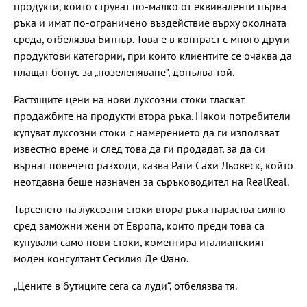
продукти, които струват по-малко от еквиваленти първа
ръка и имат по-ограничено въздействие върху околната
среда, отбелязва Битнър. Това е в контраст с много други
продуктови категории, при които клиентите се очаква да
плащат бонус за „позеленяване“, допълва той.
Растящите цени на нови луксозни стоки тласкат
продажбите на продукти втора ръка. Някои потребители
купуват луксозни стоки с намерението да ги използват
известно време и след това да ги продадат, за да си
върнат повечето разходи, казва Рати Сахи Льовеск, който
неотдавна беше назначен за съръководител на RealReal.
Търсенето на луксозни стоки втора ръка нараства силно
сред заможни жени от Европа, които преди това са
купували само нови стоки, коментира италианският
моден консултант Сесилия Де Фано.
„Цените в бутиците сега са луди“, отбелязва тя.