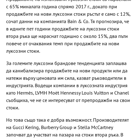
с 65% миналата година спрямо 2017 г., докато при
продажбите на нови луксозни стоки ръстът е само с 12%,
сочат данни на компанията Bain & Co. Тя прогнозира, че
в идните пет години продажбите на луксозни стоки
втора ръка ще нараснат годишно с около 15%, два пъти
повече от очаквания темп при продажбите на нови
луксозни стоки.
За големите луксозни брандове тенденцията заплашва
да канибализира продажбите на нови продукти или да
натежи върху ценовата им сила, казват ръководители в
индустрията. Водещи компании в луксозната индустрия
като Hermès, LVMH Moët Hennessy Louis Vuitton и Chanel
съобщиха, че не се интересуват от препродажби на свои
стоки.
Но това също така е добра възможност. Производителят
на Gucci Kering, Burberry Group и Stella McCartney
започват да участват на пазара на стоки втора ръка. В