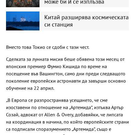
може би ѝ се изплъзва
Китай разширява космическата
си станция
Вместо това Токио се сдоби с тази чест.
Сделката за лунната мисия беше обявена този месец от
японския премиер Фумио Кишида по време на
посещение във Вашингтон, само дни преди следващото
поколение европейски астронавти да завърши основно
обучение на 22 април.
„В Европа се разпространява усещането, че сме
изоставени по отношение на „Артемида“, изтъква Артър
Созай, адвокат от Allen & Overy, добавяйки, че липсата
на координация в начина, по който европейските страни
са подписали споразумението „Артемида“, също е