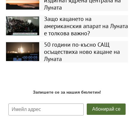
издигнат ядрена централа на
Луната
Защо кацането на
американския апарат на Луната
е толкова важно?
50 години по-късно САЩ
осъществиха ново кацане на
Луната