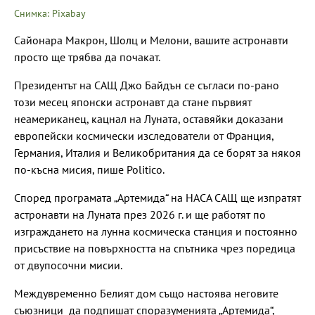
Снимка: Pixabay
Сайонара Макрон, Шолц и Мелони, вашите астронавти
просто ще трябва да почакат.
Президентът на САЩ Джо Байдън се съгласи по-рано
този месец японски астронавт да стане първият
неамериканец, кацнал на Луната, оставяйки доказани
европейски космически изследователи от Франция,
Германия, Италия и Великобритания да се борят за някоя
по-късна мисия, пише Politico.
Според програмата „Артемида“ на НАСА САЩ ще изпратят
астронавти на Луната през 2026 г. и ще работят по
изграждането на лунна космическа станция и постоянно
присъствие на повърхността на спътника чрез поредица
от двупосочни мисии.
Междувременно Белият дом също настоява неговите
съюзници да подпишат споразуменията „Артемида“,