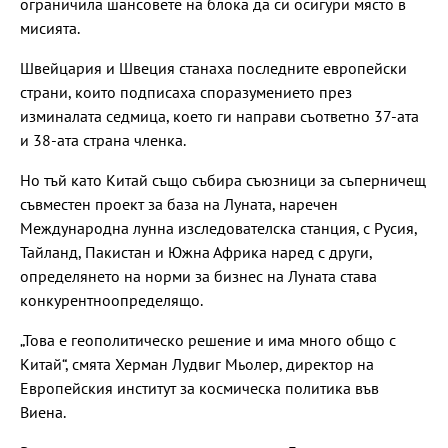
ограничила шансовете на блока да си осигури място в
мисията.
Швейцария и Швеция станаха последните европейски
страни, които подписаха споразумението през
изминалата седмица, което ги направи съответно 37-ата
и 38-ата страна членка.
Но тъй като Китай също събира съюзници за съперничещ
съвместен проект за база на Луната, наречен
Международна лунна изследователска станция, с Русия,
Тайланд, Пакистан и Южна Африка наред с други,
определянето на норми за бизнес на Луната става
конкурентноопределящо.
„Това е геополитическо решение и има много общо с
Китай“, смята Херман Лудвиг Мьолер, директор на
Европейския институт за космическа политика във
Виена.