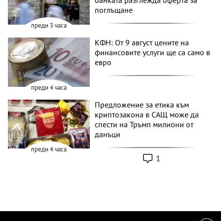
банката разглежда оферта за
поглъщане
преди 3 часа
КФН: От 9 август цените на
финансовите услуги ще са само в
евро
преди 4 часа
Предложение за етика към
криптозакона в САЩ може да
спести на Тръмп милиони от
данъци
преди 4 часа
1