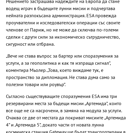
Решението застрашава надеждите на Европа да стане
водещ играч в бъдещите лунни мисии и подчертава
нейната разпокъсана администрация. ESA провежда
проучвателни и изследователски операции със своите
членове от Париж, но не може да сключва по-големи
сделки с други сили за икономическо сътрудничество,
сигурност или отбрана.
„Вече не става въпрос за бартер или споразумения за
услуги, а за геополитика и как тя изпраща сигнал“,
коментира Мьолер. „Това, което виждаме тук, е
пространство за дипломация. Не става дума само за
полезни товари или роувър“.
Съгласно съществуващите споразумения ESA има три
резервирани места за бъдещи мисии „Артемида“, които
все още не са насрочени, в замяна на модула за услуги.
Очаква се две от местата да покриват мисиите „Артемида
4“ и ‚Артемида 5“, докато части от новата лунна
космическа станция Gateway ще бъдат транспортирани в