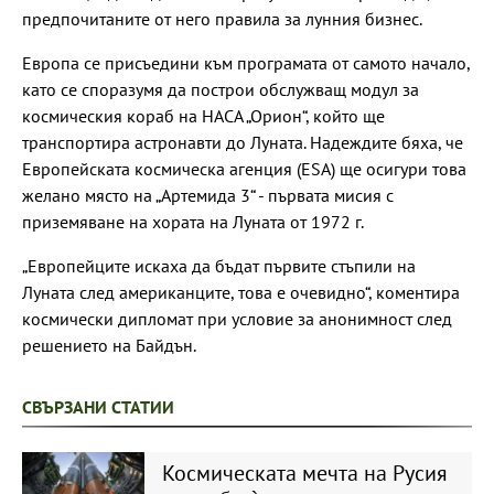
предпочитаните от него правила за лунния бизнес.
Европа се присъедини към програмата от самото начало,
като се споразумя да построи обслужващ модул за
космическия кораб на НАСА „Орион“, който ще
транспортира астронавти до Луната. Надеждите бяха, че
Европейската космическа агенция (ESA) ще осигури това
желано място на „Артемида 3“ - първата мисия с
приземяване на хората на Луната от 1972 г.
„Европейците искаха да бъдат първите стъпили на
Луната след американците, това е очевидно“, коментира
космически дипломат при условие за анонимност след
решението на Байдън.
СВЪРЗАНИ СТАТИИ
Космическата мечта на Русия