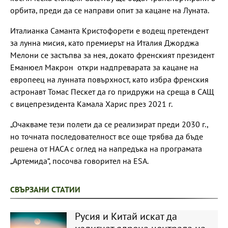
орбита, преди да се направи опит за кацане на Луната.
Италианка Саманта Кристофорети е водещ претендент
за лунна мисия, като премиерът на Италия Джорджа
Мелони се застъпва за нея, докато френският президент
Еманюел Макрон откри надпреварата за кацане на
европеец на лунната повърхност, като избра френския
астронавт Томас Пескет да го придружи на среща в САЩ
с вицепрезидента Камала Харис през 2021 г.
„Очакваме тези полети да се реализират преди 2030 г.,
но точната последователност все още трябва да бъде
решена от НАСА с оглед на напредъка на програмата
„Артемида“, посочва говорител на ESA.
СВЪРЗАНИ СТАТИИ
Русия и Китай искат да