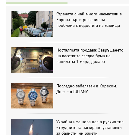
Страната с най-много наематели в
Европа търси решение на
проблема с недостига на жилища
Носталгията продава: Завръщането
на касетките следва бума на
винила за 1 млрд. долара
Последно забелязан в Кореком.
Днес – в JULIANY
Украйна има нова цел в руския тил
- трудните за намиране установки
за балистични ракети