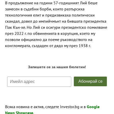
В продължение на години 57-годишният Лий беше
замесен в съдебни борби, които разтърсиха
технологичния елит и предизвикаха политически
скандал, довел до импийчмънт на бившата президентка
Пак Кън-хе. Но Лий си осигури президентско помилване
през 2022 г. по обвиненията в корупция, което му
позволи официално да поеме ръководството на
конгломерата, създаден от дядо му през 1938 г.
Всяка новина е актив, следете Investor.bg и в
Google
News Showcase
.