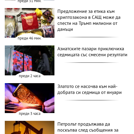
преди 31 мин.
Предложение за етика към
криптозакона в САЩ може да
спести на Тръмп милиони от
данъци
преди 46 мин.
Азиатските пазари приключиха
седмицата със смесени резултати
преди 2 часа
Златото се насочва към най-
добрата си седмица от януари
преди 3 часа
Петролът продължава да
поскъпва след съобщения за