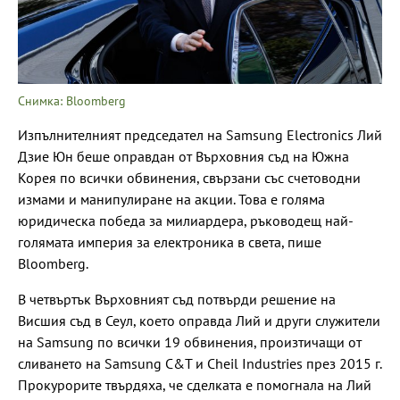
Снимка: Bloomberg
Изпълнителният председател на Samsung Electronics Лий
Дзие Юн беше оправдан от Върховния съд на Южна
Корея по всички обвинения, свързани със счетоводни
измами и манипулиране на акции. Това е голяма
юридическа победа за милиардера, ръководещ най-
голямата империя за електроника в света, пише
Bloomberg.
В четвъртък Върховният съд потвърди решение на
Висшия съд в Сеул, което оправда Лий и други служители
на Samsung по всички 19 обвинения, произтичащи от
сливането на Samsung C&T и Cheil Industries през 2015 г.
Прокурорите твърдяха, че сделката е помогнала на Лий