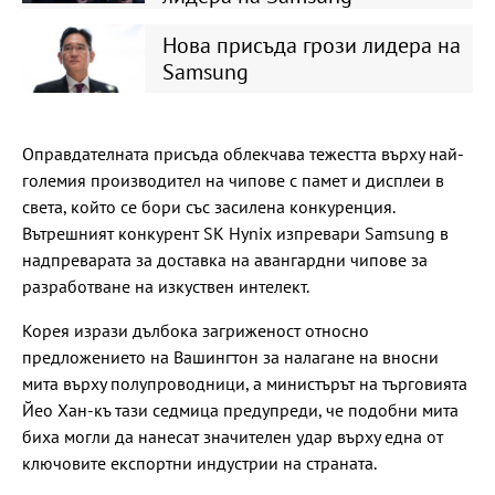
Нова присъда грози лидера на
Samsung
Оправдателната присъда облекчава тежестта върху най-
големия производител на чипове с памет и дисплеи в
света, който се бори със засилена конкуренция.
Вътрешният конкурент SK Hynix изпревари Samsung в
надпреварата за доставка на авангардни чипове за
разработване на изкуствен интелект.
Корея изрази дълбока загриженост относно
предложението на Вашингтон за налагане на вносни
мита върху полупроводници, а министърът на търговията
Йео Хан-къ тази седмица предупреди, че подобни мита
биха могли да нанесат значителен удар върху една от
ключовите експортни индустрии на страната.