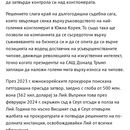
да затвърди контрола си над конгломерата.
Решението слага край на дългогодишна съдебна сага,
която хвърляше сянка върху ръководството на най-
големия конгломерат в Южна Корея. То също така ще
позволи на компанията да се съсредоточи върху
съживяването на бизнеса си и да се опита да си върне
позицията на водещ доставчик на усъвършенстваните
чипове, движещи революцията на изкуствения интелект,
точно когато президентът на САЩ Доналд Тръмп
заплаши да наложи големи мита върху износа на чипове.
През 2023 г. южнокорейските прокурори поискаха
петгодишна присъда затвор, заедно с глоба от 500 млн.
вона (362 хил. долара) за Лий. Въпреки това през
февруари 2024 г. окръжен съд в Сеул отсъди в полза на
Лий. Година по-късно Висшият съд в Сеул отхвърли
жалбата на прокуратурата и потвърди решението на по-
долната инстанция, освобождавайки Лий от всички
обвинения.