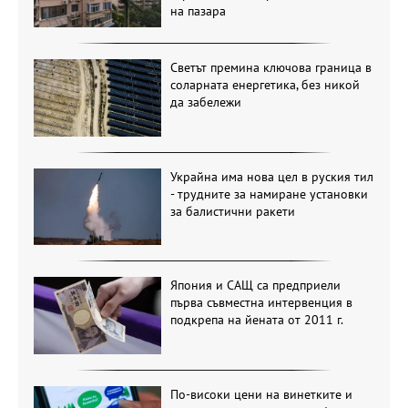
на пазара
Светът премина ключова граница в
соларната енергетика, без никой
да забележи
Украйна има нова цел в руския тил
- трудните за намиране установки
за балистични ракети
Япония и САЩ са предприели
първа съвместна интервенция в
подкрепа на йената от 2011 г.
По-високи цени на винетките и