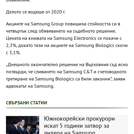
Делото се водеше от 2020 г.
Акциите на Samsung Group повишиха стойността си в
четвъртък след обявяването на съдебното решение.
Цената на книжата на Samsung Electronics се покачи с
2,3%, докато тази на акциите на Samsung Biologics скочи
с 3,1%.
„Днешното окончателно решение на Върховния съд ясно
потвърди, че сливането на Samsung C&T и счетоводното
третиране на Samsung Biologics са били законни“, заяви
адвокатът на Samsung.
СВЪРЗАНИ СТАТИИ
Южнокорейски прокурори
искат 5 години затвор за
лидера на Samsung