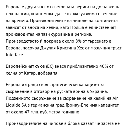
Европа е друга част от световната верига на доставки на
технологии, която може да се окаже уязвима с течение
на времето. Производителите на чипове на континента
зависят от вноса на хелий, като Полша е единственият
производител на тази суровина в региона.
Производството ѝ покрива около 8% от търсенето в
Европа, посочва Джулия Кристина Хес от мозъчния тръст
Interface.
Европейският съюз (ЕС) внася приблизително 40% от
хелия от Катар, добавя тя.
Европа изгради своя стратегически капацитет за
съхранение в отговор на руската война в Украйна.
Подземното съоръжение за съхранение на хелий на Air
Liquide SA в германския град Гронау-Епе има капацитет
от около 47 млн. куб. метра годишно.
Производителите на чипове в блока казват, че засега не