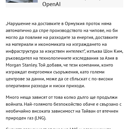
OpenAI
„Нарушение на доставките в Ормузкия проток няма
автоматично да спре производството на чипове, но би
могло да повлияе на разходите за енергия, доставките
на материали и икономиката на изграждането на
инфраструктура за изкуствен интелект“, изтъква Шон Ким,
ръководител на технологичните изследвания за Азия в
Morgan Stanley. Той добавя, че тези компании, които
изграждат енергоемки съоръжения, като големи
центрове за данни, може да се сблъскат с по-високи
оперативни разходи и ниски приходи.
Много неща зависят от това колко дълго ще продължи
войната. Най-голямото безпокойство обаче е свързано с
необичайно високата зависимост на Тайван от втечнен
природен газ (LNG).