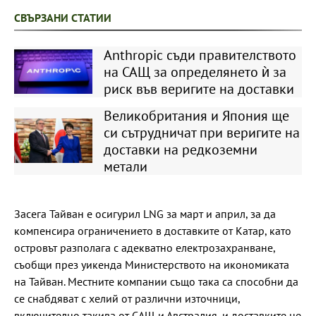
СВЪРЗАНИ СТАТИИ
Anthropic съди правителството
на САЩ за определянето ѝ за
риск във веригите на доставки
Великобритания и Япония ще
си сътрудничат при веригите на
доставки на редкоземни
метали
Засега Тайван е осигурил LNG за март и април, за да
компенсира ограничението в доставките от Катар, като
островът разполага с адекватно електрозахранване,
съобщи през уикенда Министерството на икономиката
на Тайван. Местните компании също така са способни да
се снабдяват с хелий от различни източници,
включително такива от САЩ и Австралия, и доставките не