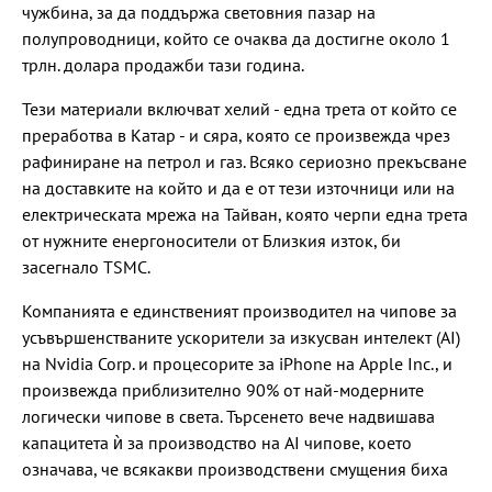
чужбина, за да поддържа световния пазар на
полупроводници, който се очаква да достигне около 1
трлн. долара продажби тази година.
Тези материали включват хелий - една трета от който се
преработва в Катар - и сяра, която се произвежда чрез
рафиниране на петрол и газ. Всяко сериозно прекъсване
на доставките на който и да е от тези източници или на
електрическата мрежа на Тайван, която черпи една трета
от нужните енергоносители от Близкия изток, би
засегнало TSMC.
Компанията е единственият производител на чипове за
усъвършенстваните ускорители за изкусван интелект (AI)
на Nvidia Corp. и процесорите за iPhone на Apple Inc., и
произвежда приблизително 90% от най-модерните
логически чипове в света. Търсенето вече надвишава
капацитета ѝ за производство на AI чипове, което
означава, че всякакви производствени смущения биха