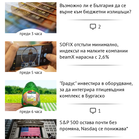
Възможно ли е България да се
върне към бюджетни излишъци?
2
преди 3 часа
SOFIX отстъпи минимално,
индексът на малките компании
beamX нарасна с 2,6%
преди 5 часа
"Градус" инвестира в оборудване,
за да интегрира птицевъдния
комплекс в Бургаско
1
преди 6 часа
S&P 500 остава почти без
промяна, Nasdaq се понижава*