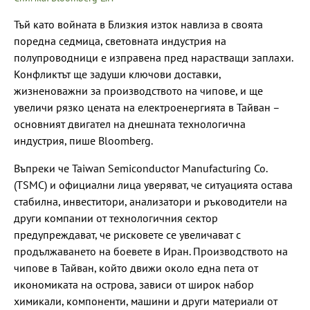
Тъй като войната в Близкия изток навлиза в своята
поредна седмица, световната индустрия на
полупроводници е изправена пред нарастващи заплахи.
Конфликтът ще задуши ключови доставки,
жизненоважни за производството на чипове, и ще
увеличи рязко цената на електроенергията в Тайван –
основният двигател на днешната технологична
индустрия, пише Bloomberg.
Въпреки че Taiwan Semiconductor Manufacturing Co.
(TSMC) и официални лица уверяват, че ситуацията остава
стабилна, инвеститори, анализатори и ръководители на
други компании от технологичния сектор
предупреждават, че рисковете се увеличават с
продължаването на боевете в Иран. Производството на
чипове в Тайван, който движи около една пета от
икономиката на острова, зависи от широк набор
химикали, компоненти, машини и други материали от