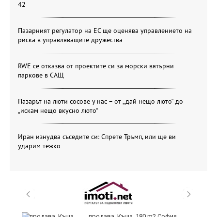
42
Пазарният регулатор на ЕС ще оценява управлението на
риска в управляващите дружества
RWE се отказва от проектите си за морски вятърни
паркове в САЩ
Пазарът на люти сосове у нас – от „дай нещо люто“ до
„искам нещо вкусно люто“
Иран изнудва съседите си: Спрете Тръмп, или ще ви
ударим тежко
продава, Къща, 180 m2 София