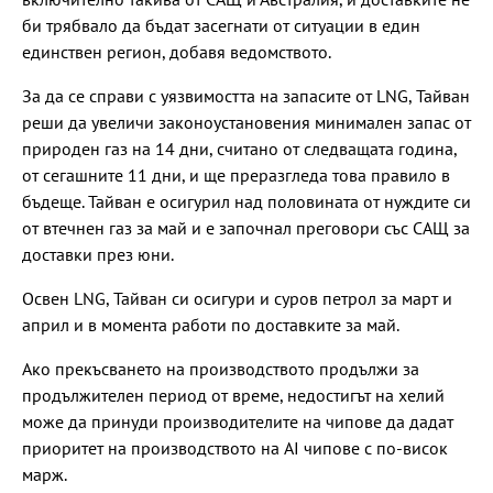
би трябвало да бъдат засегнати от ситуации в един
единствен регион, добавя ведомството.
За да се справи с уязвимостта на запасите от LNG, Тайван
реши да увеличи законоустановения минимален запас от
природен газ на 14 дни, считано от следващата година,
от сегашните 11 дни, и ще преразгледа това правило в
бъдеще. Тайван е осигурил над половината от нуждите си
от втечнен газ за май и е започнал преговори със САЩ за
доставки през юни.
Освен LNG, Тайван си осигури и суров петрол за март и
април и в момента работи по доставките за май.
Ако прекъсването на производството продължи за
продължителен период от време, недостигът на хелий
може да принуди производителите на чипове да дадат
приоритет на производството на AI чипове с по-висок
марж.