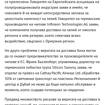
са притеснени. Говорител на Европейската асоциация на
полупроводниковата индустрия заяви в имейл, че
членовете ѝ не виждат непосредствена заплаха за
цялостната наличност на хелий. Говорител на германския
производител на чипове Infineon Technologies AG заяви,
че компанията получава доставки на хелий от няколко
региона и има резерви, което смекчава всяко
въздействие, свързано с Ормузкия регион.
Но други проблеми с веригата на доставки биха могли
да се окажат предизвикателство за производителите на
чипове в ЕС. Франк Бьозенберг, управляващ директор на
германската лобистка група Silicon Saxony, заяви, че
отделът за превоз на Cathay Pacific Airways Ltd. обработва
30% от световния транспорт на пластини. Регионалният ѝ
център в Дубай не може да бъде напълно обслужван в
момента, което създава потенциал за смущения.
Предвид множеството рискове за веригата на доставки в
световен мащаб, по-широкият въпрос е сериозността на