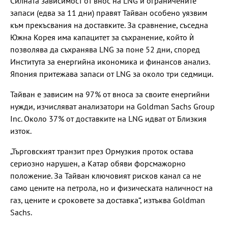
Силната зависимост от внос на LNG и ограничените
запаси (едва за 11 дни) правят Тайван особено уязвим
към прекъсвания на доставките. За сравнение, съседна
Южна Корея има капацитет за съхранение, който ѝ
позволява да съхранява LNG за поне 52 дни, според
Института за енергийна икономика и финансов анализ.
Япония притежава запаси от LNG за около три седмици.
Тайван е зависим на 97% от вноса за своите енергийни
нужди, изчисляват анализатори на Goldman Sachs Group
Inc. Около 37% от доставките на LNG идват от Близкия
изток.
„Търговският транзит през Ормузкия проток остава
сериозно нарушен, а Катар обяви форсмажорно
положение. За Тайван ключовият рисков канал са не
само цените на петрола, но и физическата наличност на
газ, цените и сроковете за доставка“, изтъква Goldman
Sachs.