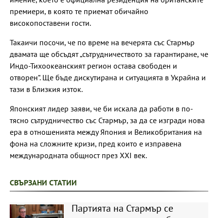
премиери, в която те приемат обичайно
високопоставени гости.
Такаичи посочи, че по време на вечерята със Стармър
двамата ще обсъдят „сътрудничеството за гарантиране, че
Индо-Тихоокеанският регион остава свободен и
отворен“. Ще бъде дискутирана и ситуацията в Украйна и
тази в Близкия изток.
Японският лидер заяви, че би искала да работи в по-
тясно сътрудничество със Стармър, за да се изгради нова
ера в отношенията между Япония и Великобритания на
фона на сложните кризи, пред които е изправена
международната общност през XXI век.
СВЪРЗАНИ СТАТИИ
Партията на Стармър се