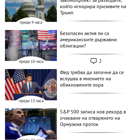
законопроект за разходите,
който игнорира призивите на
Тръмп
преди 9 часа
Безопасен актив ли са
американските държавни
облигации?
2
преди 10 часа
Фед трябва да започне да се
вслушва в мнението на
обикновените хора
преди 13 часа
S&P 500 записа нов рекорд в
очакване на отварянето на
Ормузкия проток