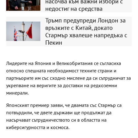
насочва към важни избори с
недостиг на средства
Тръмп предупреди Лондон за
връзките с Китай, докато
Стармър хвалеше напредъка с
Пекин
Лидерите на Япония и Великобритания се съгласиха
относно спешната необходимост техните страни и
партньорите им със сходно мислене да си сътрудничат за
укрепване на веригите за доставки на редкоземни
минерали.
Японският премиер заяви, че двамата със Стармър са
потвърдили, че двете държави ще продължат да
насърчават сътрудничеството си в областта на
киберсигурността и космоса.