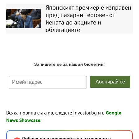
Японският премиер е изправен
пред пазарни тестове - от
йената до акциите и
облигациите
Всяка новина е актив, следете Investor.bg и в
Google
News Showcase
.
Добави ни в предпочитани източници в