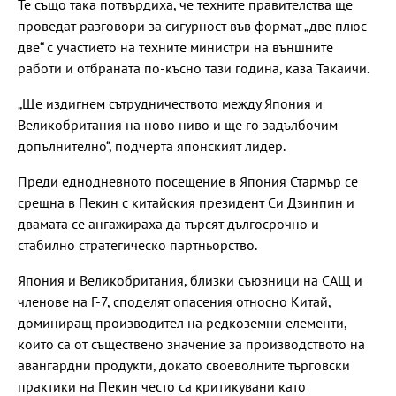
Те също така потвърдиха, че техните правителства ще
проведат разговори за сигурност във формат „две плюс
две“ с участието на техните министри на външните
работи и отбраната по-късно тази година, каза Такаичи.
„Ще издигнем сътрудничеството между Япония и
Великобритания на ново ниво и ще го задълбочим
допълнително“, подчерта японският лидер.
Преди еднодневното посещение в Япония Стармър се
срещна в Пекин с китайския президент Си Дзинпин и
двамата се ангажираха да търсят дългосрочно и
стабилно стратегическо партньорство.
Япония и Великобритания, близки съюзници на САЩ и
членове на Г-7, споделят опасения относно Китай,
доминиращ производител на редкоземни елементи,
които са от съществено значение за производството на
авангардни продукти, докато своеволните търговски
практики на Пекин често са критикувани като