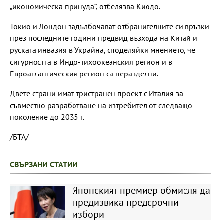
„икономическа принуда“, отбелязва Киодо.
Токио и Лондон задълбочават отбранителните си връзки
през последните години предвид възхода на Китай и
руската инвазия в Украйна, споделяйки мнението, че
сигурността в Индо-тихоокеанския регион и в
Евроатлантическия регион са неразделни.
Двете страни имат тристранен проект с Италия за
съвместно разработване на изтребител от следващо
поколение до 2035 г.
/БТА/
СВЪРЗАНИ СТАТИИ
Японският премиер обмисля да
предизвика предсрочни
избори