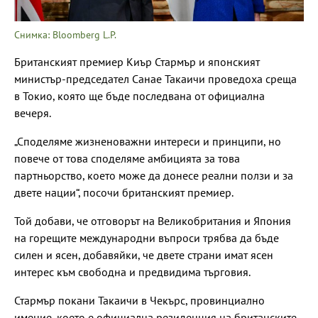
Снимка: Bloomberg L.P.
Британският премиер Киър Стармър и японският
министър-председател Санае Такаичи проведоха среща
в Токио, която ще бъде последвана от официална
вечеря.
„Споделяме жизненоважни интереси и принципи, но
повече от това споделяме амбицията за това
партньорство, което може да донесе реални ползи и за
двете нации“, посочи британският премиер.
Той добави, че отговорът на Великобритания и Япония
на горещите международни въпроси трябва да бъде
силен и ясен, добавяйки, че двете страни имат ясен
интерес към свободна и предвидима търговия.
Стармър покани Такаичи в Чекърс, провинциално
имение, което е официална резиденция на британските