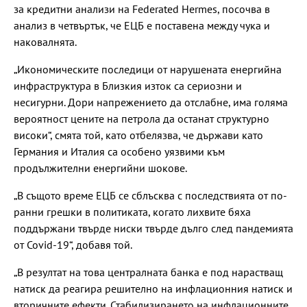
за кредитни анализи на Federated Hermes, посочва в
анализ в четвъртък, че ЕЦБ е поставена между чука и
наковалнята.
„Икономическите последици от нарушената енергийна
инфраструктура в Близкия изток са сериозни и
несигурни. Дори напрежението да отслабне, има голяма
вероятност цените на петрола да останат структурно
високи“, смята той, като отбелязва, че държави като
Германия и Италия са особено уязвими към
продължителни енергийни шокове.
„В същото време ЕЦБ се сблъсква с последствията от по-
ранни грешки в политиката, когато лихвите бяха
поддържани твърде ниски твърде дълго след пандемията
от Covid-19“, добавя той.
„В резултат на това централната банка е под нарастващ
натиск да реагира решително на инфлационния натиск и
вторичните ефекти. Стабилизирането на инфлационните