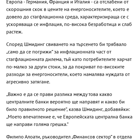
Европа - Германия, Франция и Италия - са отслабени от
скорошния скок в цените на енергоносителите, което е
довело до стагфлационна среда, характеризираща се с
ускоряваща се инфлация, по-висока безработица и слаб
растеж.
Според Шмидинг свиването на търсенето би трябвало
„само да се погрижи“ за инфлационната част от
стагфлационната дилема, тъй като потребителите харчат
по-малко за други стоки, за да покриват по-високите
разходи за енергоносители, което намалява нуждата от
агресивно затягане.
„Важно е да се прави разлика между това какво
централните банки вероятно ще направят и какво би
било правилното решение“, казва Шмидинг, добавяйки:
„Моето впечатление е, че Европейската централна банка
ще направи голяма грешка.“
Филипо Алоати, ръководител „Финансов сектор“ в отдела