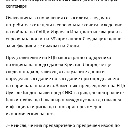
септември.
Очакванията за повишения се засилиха, след като
потребителските цени в еврозоната скочиха вследствие
на войната на САЩ и Израел в Иран, като инфлацията в
еврозоната достигна 3% през април. Следващите данни
за инфлацията се очакват на 2 юни.
Представителите на ЕЦБ многократно подкрепиха
позицията на председателя Кристин Лагард, че ще
следват подход, зависещ от актуалните данни и
определян заседание по заседание при определянето
на паричната политика. Заместник-председателят на ЕЦБ
Луис де Гиндос заяви пред CNBC в сряда, че централните
банки трябва да балансират между нуждата да овладеят
инфлацията и риска да натоварят прекомерно
икономическия растеж.
„Не мисля, че има предварително предрешен изход по