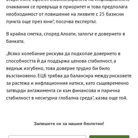
очаквания се превръща в приоритет и това предполага
необходимост от повишение на лихвите с 25 базисни
пункта още през юни“, посочва експертът.
В крайна сметка, според Алоати, залогът е доверието в
банката.
„Всяко колебание рискува да подкопае доверието в
способността ѝ да поддържа ценова стабилност, а
веднъж изгубено, това доверие трудно би било
възстановено. ЕЦБ трябва да балансира между рисковете
за растежа и инфлационния натиск, като същевременно
затвърди ангажимента си към финансова и парична
стабилност в несигурна глобална среда", казва още той.