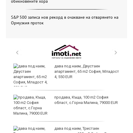
обикновените хора
S&P 500 записа нов рекорд в очакване на отварянето на
Ормузкия проток
дава под наем, Двустаен
апартамент, 65 m2 София, Младост
иж
4, 550 EUR
на
продава, Къща, 100 m2 София
област, с.Горна Малина, 79000 EUR
дава под наем, Тристаен