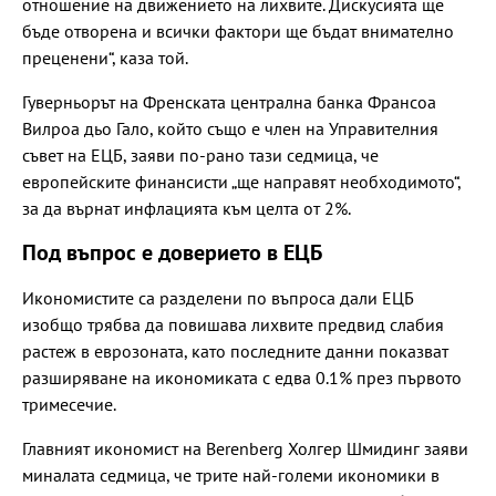
отношение на движението на лихвите. Дискусията ще
бъде отворена и всички фактори ще бъдат внимателно
преценени“, каза той.
Гуверньорът на Френската централна банка Франсоа
Вилроа дьо Гало, който също е член на Управителния
съвет на ЕЦБ, заяви по-рано тази седмица, че
европейските финансисти „ще направят необходимото“,
за да върнат инфлацията към целта от 2%.
Под въпрос е доверието в ЕЦБ
Икономистите са разделени по въпроса дали ЕЦБ
изобщо трябва да повишава лихвите предвид слабия
растеж в еврозоната, като последните данни показват
разширяване на икономиката с едва 0.1% през първото
тримесечие.
Главният икономист на Berenberg Холгер Шмидинг заяви
миналата седмица, че трите най-големи икономики в