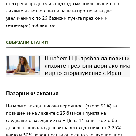
подкрепя предпазлив подход към повишаването на
лихвите и съответства на нашата прогноза за две
увеличения с по 25 базисни пункта през юни и
септември“, добавя той.
СВЪРЗАНИ СТАТИИ
Шнабел: ЕЦБ трябва да повиши
лихвите през юни дори ако има
мирно споразумение с Иран
Пазарни очаквания
Пазарите виждат висока вероятност (около 91%) за
повишение на лихвите с 25 базисни пункта на
следващото заседание на ЕЦБ на 11 юни - което би
довело основната депозитна лихва до ниво от 2,25% -
както и 50% вероятност за още едно увеличение през