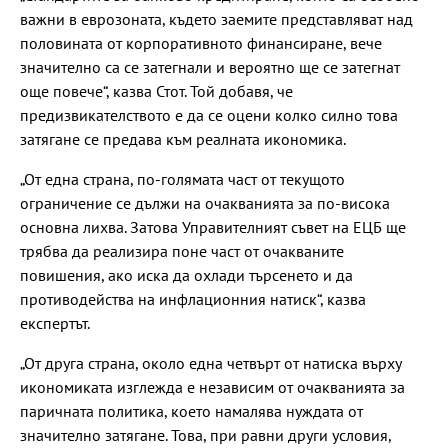
важни в еврозоната, където заемите представляват над
половината от корпоративното финансиране, вече
значително са се затегнали и вероятно ще се затегнат
още повече“, казва Стот. Той добавя, че
предизвикателството е да се оцени колко силно това
затягане се предава към реалната икономика.
„От една страна, по-голямата част от текущото
ограничение се дължи на очакванията за по-висока
основна лихва. Затова Управителният съвет на ЕЦБ ще
трябва да реализира поне част от очакваните
повишения, ако иска да охлади търсенето и да
противодейства на инфлационния натиск“, казва
експертът.
„От друга страна, около една четвърт от натиска върху
икономиката изглежда е независим от очакванията за
паричната политика, което намалява нуждата от
значително затягане. Това, при равни други условия,