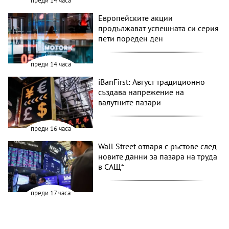
преди 14 часа
Европейските акции
продължават успешната си серия
пети пореден ден
преди 14 часа
iBanFirst: Август традиционно
създава напрежение на
валутните пазари
преди 16 часа
Wall Street отваря с ръстове след
новите данни за пазара на труда
в САЩ*
преди 17 часа