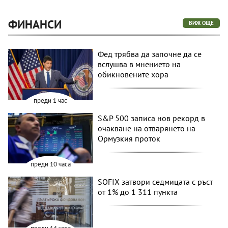
ФИНАНСИ
ВИЖ ОЩЕ
Фед трябва да започне да се
вслушва в мнението на
обикновените хора
преди 1 час
S&P 500 записа нов рекорд в
очакване на отварянето на
Ормузкия проток
преди 10 часа
SOFIX затвори седмицата с ръст
от 1% до 1 311 пункта