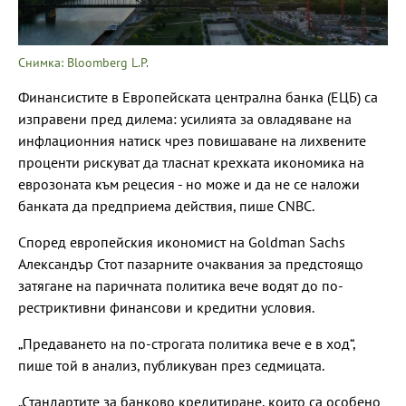
Снимка: Bloomberg L.P.
Финансистите в Европейската централна банка (ЕЦБ) са
изправени пред дилема: усилията за овладяване на
инфлационния натиск чрез повишаване на лихвените
проценти рискуват да тласнат крехката икономика на
еврозоната към рецесия - но може и да не се наложи
банката да предприема действия, пише CNBC.
Според европейския икономист на Goldman Sachs
Александър Стот пазарните очаквания за предстоящо
затягане на паричната политика вече водят до по-
рестриктивни финансови и кредитни условия.
„Предаването на по-строгата политика вече е в ход“,
пише той в анализ, публикуван през седмицата.
„Стандартите за банково кредитиране, които са особено