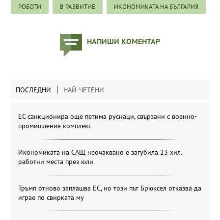
РОБОТИ
В РАЗВИТИЕ
ИКОНОМИКАТА НА БЪЛГАРИЯ
НАПИШИ КОМЕНТАР
ПОСЛЕДНИ
НАЙ-ЧЕТЕНИ
ЕС санкционира още петима руснаци, свързани с военно-
промишления комплекс
Икономиката на САЩ неочаквано е загубила 23 хил.
работни места през юли
Тръмп отново заплашва ЕС, но този път Брюксел отказва да
играе по свирката му