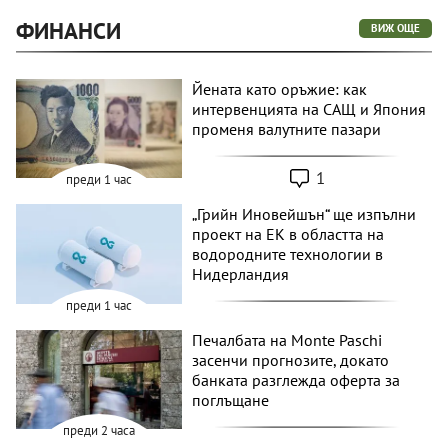
ФИНАНСИ
ВИЖ ОЩЕ
Йената като оръжие: как
интервенцията на САЩ и Япония
променя валутните пазари
1
преди 1 час
„Грийн Иновейшън“ ще изпълни
проект на ЕК в областта на
водородните технологии в
Нидерландия
преди 1 час
Печалбата на Monte Paschi
засенчи прогнозите, докато
банката разглежда оферта за
поглъщане
преди 2 часа