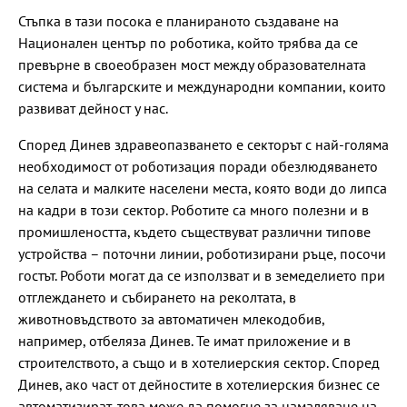
Стъпка в тази посока е планираното създаване на
Национален център по роботика, който трябва да се
превърне в своеобразен мост между образователната
система и българските и международни компании, които
развиват дейност у нас.
Според Динев здравеопазването е секторът с най-голяма
необходимост от роботизация поради обезлюдяването
на селата и малките населени места, която води до липса
на кадри в този сектор. Роботите са много полезни и в
промишлеността, където съществуват различни типове
устройства – поточни линии, роботизирани ръце, посочи
гостът. Роботи могат да се използват и в земеделието при
отглеждането и събирането на реколтата, в
животновъдството за автоматичен млекодобив,
например, отбеляза Динев. Те имат приложение и в
строителството, а също и в хотелиерския сектор. Според
Динев, ако част от дейностите в хотелиерския бизнес се
автоматизират, това може да помогне за намаляване на