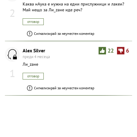
Каква нАука е нужна на едни прислужници и лакеи?
2
Май нещо за Ли_zaне иде реч?
отговор
Сигнализирай за неуместен коментар
Alex Silver
22
6
преди 4 месеца
Ли_zaне
1
отговор
Сигнализирай за неуместен коментар