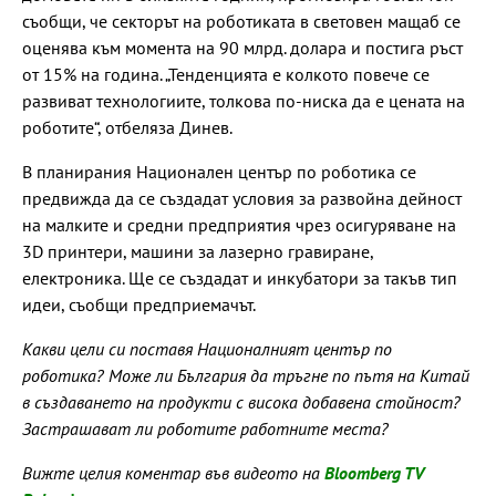
съобщи, че секторът на роботиката в световен мащаб се
оценява към момента на 90 млрд. долара и постига ръст
от 15% на година. „Тенденцията е колкото повече се
развиват технологиите, толкова по-ниска да е цената на
роботите“, отбеляза Динев.
В планирания Национален център по роботика се
предвижда да се създадат условия за развойна дейност
на малките и средни предприятия чрез осигуряване на
3D принтери, машини за лазерно гравиране,
електроника. Ще се създадат и инкубатори за такъв тип
идеи, съобщи предприемачът.
Какви цели си поставя Националният център по
роботика? Може ли България да тръгне по пътя на Китай
в създаването на продукти с висока добавена стойност?
Застрашават ли роботите работните места?
Вижте целия коментар във видеото на
Bloomberg TV