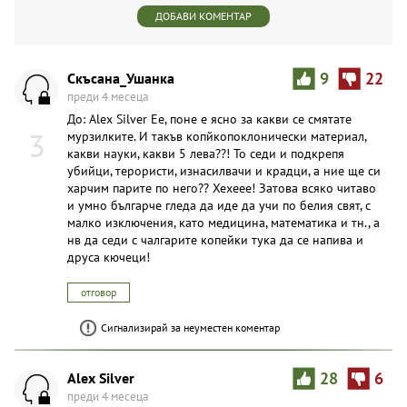
ДОБАВИ КОМЕНТАР
Скъсана_Ушанка
9
22
преди 4 месеца
До: Alex Silver Ее, поне е ясно за какви се смятате
3
мypзилките. И такъв копйкoпоклонически материал,
какви науки, какви 5 лева??! То седи и подкрепя
убийци, терористи, изнасилвачи и крадци, а ние ще си
харчим парите по него?? Хехеее! Затова всяко читаво
и умно българче гледа да иде да учи по белия свят, с
малко изключения, като медицина, математика и тн., а
нв да седи с чaлгарите копeйки тука да се напива и
друса кючеци!
отговор
Сигнализирай за неуместен коментар
Alex Silver
28
6
преди 4 месеца