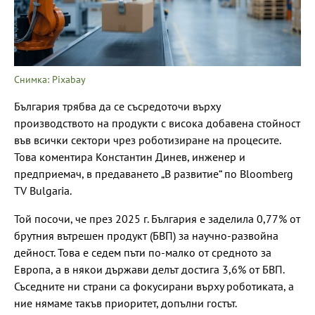
Снимка: Pixabay
България трябва да се съсредоточи върху
производството на продукти с висока добавена стойност
във всички сектори чрез роботизиране на процесите.
Това коментира Константин Динев, инженер и
предприемач, в предаването „В развитие“ по Bloomberg
TV Bulgaria.
Той посочи, че през 2025 г. България е заделила 0,77% от
брутния вътрешен продукт (БВП) за научно-развойна
дейност. Това е седем пъти по-малко от средното за
Европа, а в някои държави делът достига 3,6% от БВП.
Съседните ни страни са фокусирани върху роботиката, а
ние нямаме такъв приоритет, допълни гостът.