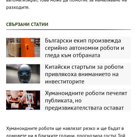
разходите.
СВЪРЗАНИ СТАТИИ
Български екип произвежда
серийно автономни роботи и
гледа към отбраната
Китайски стартъпи за роботи
привлякоха вниманието на
инвеститорите
Хуманоидните роботи печелят
публиката, но
предизвикателствата остават
Хуманоидните роботи ще навлязат рязко и ще бъдат в
домовете ни в близките години, прогнозира гостът. Той