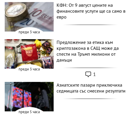
КФН: От 9 август цените на
финансовите услуги ще са само в
евро
преди 3 часа
Предложение за етика към
криптозакона в САЩ може да
спести на Тръмп милиони от
данъци
преди 3 часа
1
Азиатските пазари приключиха
седмицата със смесени резултати
преди 5 часа