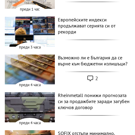
преди 1 час
Европейските индекси
продължават серията си от
рекорди
преди 3 часа
Възможно ли е България да се
върне към бюджетни излишъци?
2
преди 4 часа
Rheinmetall понижи прогнозата
си за продажбите заради загубен
ключов договор
преди 4 часа
SOFIX отстъпи минимално,