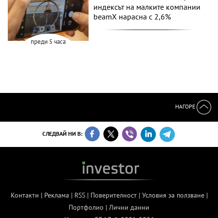
индексът на малките компании
beamX нарасна с 2,6%
преди 5 часа
НАГОРЕ
СЛЕДВАЙ НИ В:
Контакти
|
Реклама
|
RSS
|
Поверителност
|
Условия за ползване
|
Портфолио
|
Лични данни