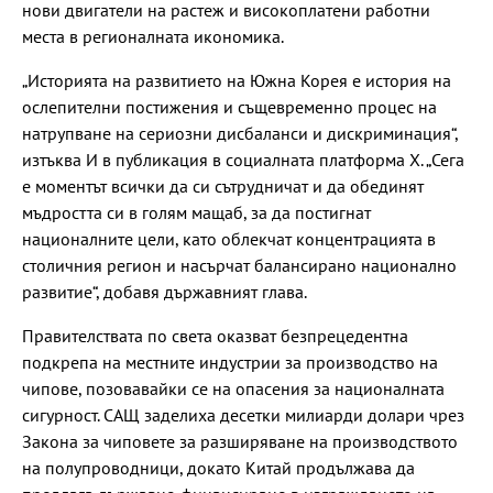
нови двигатели на растеж и високоплатени работни
места в регионалната икономика.
„Историята на развитието на Южна Корея е история на
ослепителни постижения и същевременно процес на
натрупване на сериозни дисбаланси и дискриминация“,
изтъква И в публикация в социалната платформа X. „Сега
е моментът всички да си сътрудничат и да обединят
мъдростта си в голям мащаб, за да постигнат
националните цели, като облекчат концентрацията в
столичния регион и насърчат балансирано национално
развитие“, добавя държавният глава.
Правителствата по света оказват безпрецедентна
подкрепа на местните индустрии за производство на
чипове, позовавайки се на опасения за националната
сигурност. САЩ заделиха десетки милиарди долари чрез
Закона за чиповете за разширяване на производството
на полупроводници, докато Китай продължава да