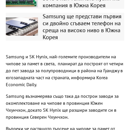
компания в Южна Корея
Samsung ще представи първия
си двойно сгъваем телефон на
среща на високо ниво в Южна
Корея
Samsung и SK Hynix, най-големите производители на
чипове за памет в света, планират да построят от четири
до пет завода за полупроводници в района на Гуанджу в
югозападната част на страната, информира Korea
Economic Daily.
Samsung възнамерява също така да построи заводи за
окомплектоване на чипове в провинция Южен
Чхунчхон, докато SK Hynix ще разшири заводите си в
провинция Северен Чхунчхон.
Въпреки че растящото търсене на чипове за памет от