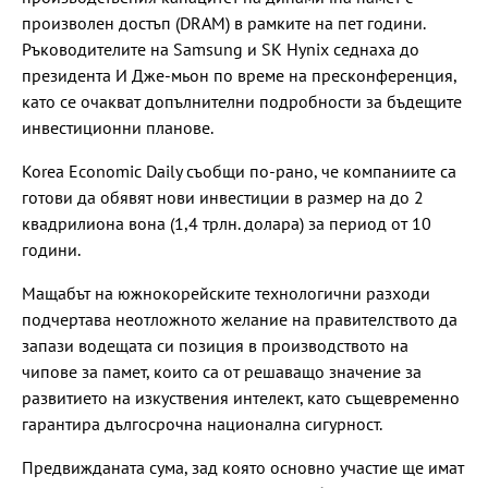
произволен достъп (DRAM) в рамките на пет години.
Ръководителите на Samsung и SK Hynix седнаха до
президента И Дже-мьон по време на пресконференция,
като се очакват допълнителни подробности за бъдещите
инвестиционни планове.
Korea Economic Daily съобщи по-рано, че компаниите са
готови да обявят нови инвестиции в размер на до 2
квадрилиона вона (1,4 трлн. долара) за период от 10
години.
Мащабът на южнокорейските технологични разходи
подчертава неотложното желание на правителството да
запази водещата си позиция в производството на
чипове за памет, които са от решаващо значение за
развитието на изкуствения интелект, като същевременно
гарантира дългосрочна национална сигурност.
Предвижданата сума, зад която основно участие ще имат