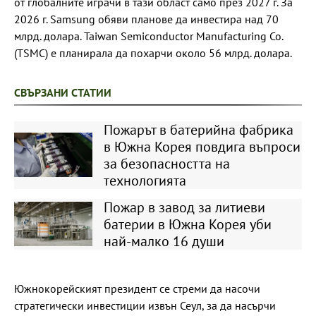
от глобалните играчи в тази област само през 2027 г. За
2026 г. Samsung обяви планове да инвестира над 70
млрд. долара. Taiwan Semiconductor Manufacturing Co.
(TSMC) е планирала да похарчи около 56 млрд. долара.
СВЪРЗАНИ СТАТИИ
Пожарът в батерийна фабрика
в Южна Корея повдига въпроси
за безопасността на
технологията
Пожар в завод за литиеви
батерии в Южна Корея уби
най-малко 16 души
Южнокорейският президент се стреми да насочи
стратегически инвестиции извън Сеул, за да насърчи