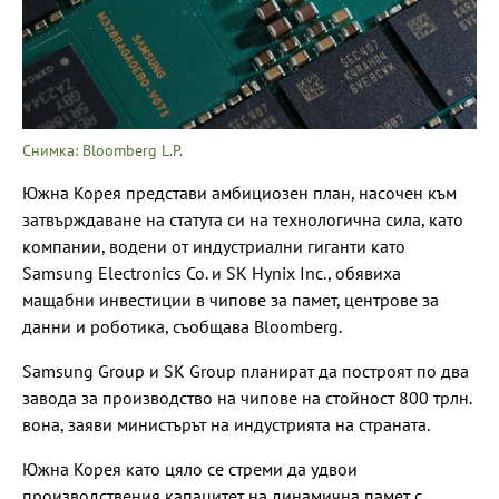
Снимка: Bloomberg L.P.
Южна Корея представи амбициозен план, насочен към
затвърждаване на статута си на технологична сила, като
компании, водени от индустриални гиганти като
Samsung Electronics Co. и SK Hynix Inc., обявиха
мащабни инвестиции в чипове за памет, центрове за
данни и роботика, съобщава Bloomberg.
Samsung Group и SK Group планират да построят по два
завода за производство на чипове на стойност 800 трлн.
вона, заяви министърът на индустрията на страната.
Южна Корея като цяло се стреми да удвои
производствения капацитет на динамична памет с