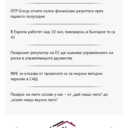
OTP Group отчете силни финансови резултати през
първото полугодие
В Европа работят над 10 хил. пивоварни, в България те са
42
Пазарният регулатор на ЕС ще оценява управлението на
риска в управляващите дружества
RWE се отказва от проектите си за морски вятърни
паркове в САЩ
Пазарът на люти сосове у нас – от „дай нещо люто“ до
„искам нещо вкусно люто“