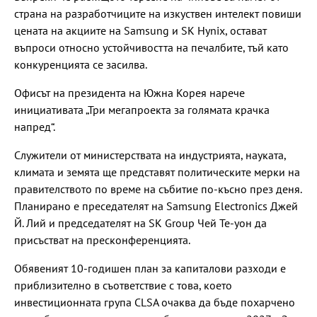
страна на разработчиците на изкуствен интелект повиши
цената на акциите на Samsung и SK Hynix, остават
въпроси относно устойчивостта на печалбите, тъй като
конкуренцията се засилва.
Офисът на президента на Южна Корея нарече
инициативата „Три мегапроекта за голямата крачка
напред“.
Служители от министерствата на индустрията, науката,
климата и земята ще представят политическите мерки на
правителството по време на събитие по-късно през деня.
Планирано е преседателят на Samsung Electronics Джей
Й. Лий и председателят на SK Group Чей Те-уон да
присъстват на пресконференцията.
Обявеният 10-годишен план за капиталови разходи е
приблизително в съответствие с това, което
инвестиционната група CLSA очаква да бъде похарчено