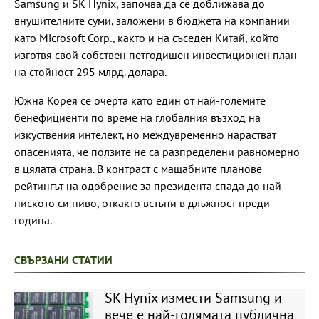
Samsung и SK Hynix, започва да се доближава до
внушителните суми, заложени в бюджета на компании
като Microsoft Corp., както и на съседен Китай, който
изготвя свой собствен петгодишен инвестиционен план
на стойност 295 млрд. долара.
Южна Корея се очерта като един от най-големите
бенефициенти по време на глобалния възход на
изкуствения интелект, но междувременно нарастват
опасенията, че ползите не са разпределени равномерно
в цялата страна. В контраст с мащабните планове
рейтингът на одобрение за президента спада до най-
ниското си ниво, откакто встъпи в длъжност преди
година.
СВЪРЗАНИ СТАТИИ
SK Hynix измести Samsung и
вече е най-голямата публична