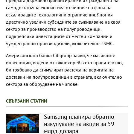
предлага държавно финансиране в изграждането на
самодостатъчна екосистема от чипове на фона на
ескалиращите технологични ограничения. Япония
драстично увеличи субсидиите за съживяване на своя
сектор за производство на полупроводници,
подкрепяйки инвестициите от местни компании и
чуждестранни производители, включително TSMC.
Американската банка Citigroup заяви, че масивните
инвестиции, водени от южнокорейското правителство,
би трябвало да стимулират растежа на веригата на
доставки на полупроводници в страната, включително
сектора за оборудване на чипове.
СВЪРЗАНИ СТАТИИ
Samsung планира обратно
изкупуване на акции за 59
млрд. долара