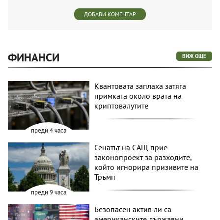
ДОБАВИ КОМЕНТАР
ФИНАНСИ
ВИЖ ОЩЕ
Квантовата заплаха затяга
примката около врата на
криптовалутите
преди 4 часа
Сенатът на САЩ прие
законопроект за разходите,
който игнорира призивите на
Тръмп
преди 9 часа
Безопасен актив ли са
американските държавни