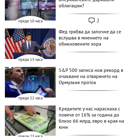
облигации?
2
преди 10 часа
Фед трябва да започне да се
вслушва в мнението на
обикновените хора
преди 13 часа
S&P 500 записа нов рекорд в
очакване на отварянето на
Ормузкия проток
преди 22 часа
Кредитите у нас нараснаха с
повече от 16% за година до
близо 66 млрд. евро в края на
юни
преди 23 часа