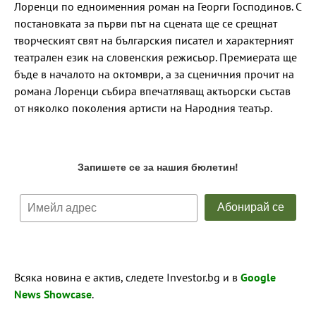
Лоренци по едноименния роман на Георги Господинов. С
постановката за първи път на сцената ще се срещнат
творческият свят на българския писател и характерният
театрален език на словенския режисьор. Премиерата ще
бъде в началото на октомври, а за сценичния прочит на
романа Лоренци събира впечатляващ актьорски състав
от няколко поколения артисти на Народния театър.
Всяка новина е актив, следете Investor.bg и в
Google
News Showcase
.