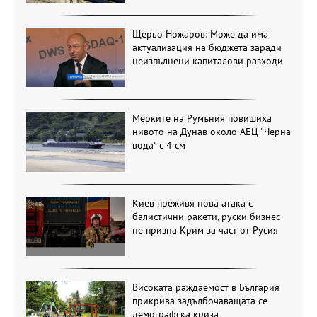
Щерьо Ножаров: Може да има
актуализация на бюджета заради
неизпълнени капиталови разходи
Мерките на Румъния повишиха
нивото на Дунав около АЕЦ "Черна
вода" с 4 см
Киев преживя нова атака с
балистични ракети, руски бизнес
не призна Крим за част от Русия
Високата раждаемост в България
прикрива задълбочаващата се
демографска криза