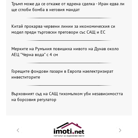
Тръмп може да се откаже от ядрена сделка - Иран едва ли
ще сглоби бомба в неговия мандат
Китай прокарва червени линии за икономическия си
модел преди търговски преговори със САЩ и ЕС
Мерките на Румъния повишиха нивото на Дунав около
АЕЦ "Черна вода" с 4 см
Горещите фондови пазари в Европа наелектризират
инвеститорите
Върховният съд на САЩ тихомълком уби независимостта
на борсовия регулатор