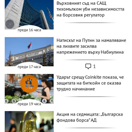
Върховният съд на САЩ
тихомълком уби независимостта
на борсовия регулатор
преди 16 часа
Натискът на Путин за намаляване
на лихвите засилва
напрежението върху Набиулина
1
преди 17 часа
Ударът срещу Coinkite показа, че
защитата на биткойн се оказва
трудно начинание
преди 19 часа
Акция на седмицата: „Българска
фондова борса“ АД