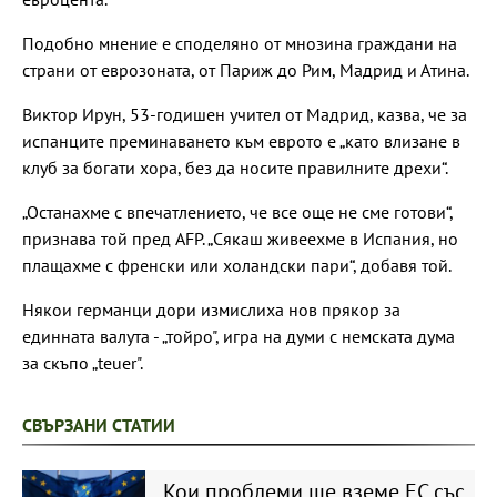
Подобно мнение е споделяно от мнозина граждани на
страни от еврозоната, от Париж до Рим, Мадрид и Атина.
Виктор Ирун, 53-годишен учител от Мадрид, казва, че за
испанците преминаването към еврото е „като влизане в
клуб за богати хора, без да носите правилните дрехи“.
„Останахме с впечатлението, че все още не сме готови“,
признава той пред AFP. „Сякаш живеехме в Испания, но
плащахме с френски или холандски пари“, добавя той.
Някои германци дори измислиха нов прякор за
единната валута - „тойро", игра на думи с немската дума
за скъпо „teuer".
СВЪРЗАНИ СТАТИИ
Кои проблеми ще вземе ЕС със