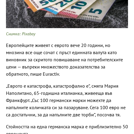
Снимка: Pixabay
Европейците живеят с еврото вече 20 години, но
мнозина все още сочат с пръст единната валута като
виновник за скритото повишаване на потребителските
цени — въпреки множеството доказателства за
обратното, пише Еuractiv.
„Еврото е катастрофа, катастрофално е“, смята Мария
Наполитано, 65-годишна италианка, живееща във
Франкфурт. „Със 100 германски марки можехте да
напълните количката си за пазаруване. Сега 100 евро не
са достатъчни, за да напълните две торби“, посочва тя.
Стойността на една германска марка е приблизително 50
евроцента.