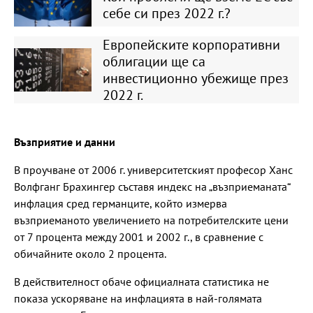
себе си през 2022 г.?
Европейските корпоративни
облигации ще са
инвестиционно убежище през
2022 г.
Възприятие и данни
В проучване от 2006 г. университетският професор Ханс
Волфганг Брахингер съставя индекс на „възприеманата“
инфлация сред германците, който измерва
възприеманото увеличението на потребителските цени
от 7 процента между 2001 и 2002 г., в сравнение с
обичайните около 2 процента.
В действителност обаче официалната статистика не
показа ускоряване на инфлацията в най-голямата