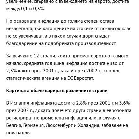
увеличение, свързано с въвеждането на еврото, достига
между 0,1 и 0,3%.
Но основната инфлация до голяма степен остава
незасегната, тъй като цените на стоките от по-висок клас
не се увеличават, а в някои случаи дори спадат
благодарение на подобрената производителност.
За всичките 12 страни, които приемат еврото от самото
начало, средната годишна инфлация достига ниво от
2,3% както през 2001 г., така и през 2002 г., според
статистическата агенция на ЕС Евростат.
Картината обаче варира в различните страни
В Испания инфлацията достига 2,8% през 2001 г. и 3,6%
през 2002 г., докато повечето други страни в еврозоната
регистрират непроменена инфлация или, в случая с
Белгия, Германия, Люксембург и Холандия, забавяне на
показателя.