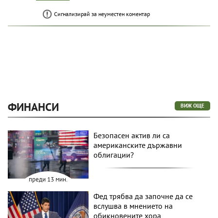
Сигнализирай за неуместен коментар
ФИНАНСИ
ВИЖ ОЩЕ
Безопасен актив ли са
американските държавни
облигации?
преди 13 мин.
Фед трябва да започне да се
вслушва в мнението на
обикновените хора