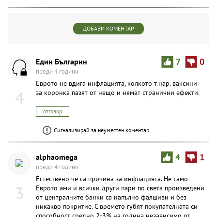
ДОБАВИ КОМЕНТАР
Един Българин
7
0
преди 4 години
Еврото не вдига инфлацията, колкото т.нар. ваксини
4
за коронка пазят от нещо и нямат странични ефекти.
отговор
Сигнализирай за неуместен коментар
alphaomega
4
1
преди 4 години
Естествено че са причина за инфлацията. Не само
3
Еврото ами и всички други пари по света произведени
от централните банки са напълно фалшиви и без
никакво покритие. С времето губят покупателната си
способност средно 2-3% на година независимо от