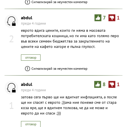
Сигнализирай за неуместен коментар
abdul
7
1
преди 4 години
еврото вдига цените, които ги няма в масовата
2
потребителската кошница, но ги има като голямо перо
във всеки семеен бюджет.тва за закръглението на
цените на кафето нагоре е пълна глупост.
отговор
Сигнализирай за неуместен коментар
abdul
8
1
преди 4 години
затова сега първо ще ни вдигнат инфлацията, а после
1
ще ни спасят с еврото ;))ама ние понеже сме от стара
коза яре, ще я вдигнем толкова, че да не може и
еврото да ни спаси ;)))
отговор