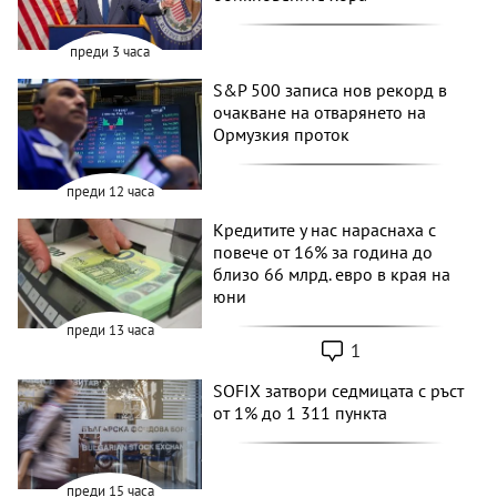
преди 3 часа
S&P 500 записа нов рекорд в
очакване на отварянето на
Ормузкия проток
преди 12 часа
Кредитите у нас нараснаха с
повече от 16% за година до
близо 66 млрд. евро в края на
юни
преди 13 часа
1
SOFIX затвори седмицата с ръст
от 1% до 1 311 пункта
преди 15 часа