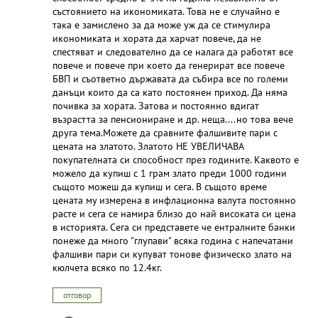
състоянието на икономиката. Това не е случайно е
така е замислено за да може уж да се стимулира
икономиката и хората да харчат повече, да не
спестяват и следователно да се налага да работят все
повече и повече при което да генерират все повече
БВП и съответно държавата да събира все по големи
данъци които да са като постоянен приход. Да няма
почивка за хората. Затова и постоянно вдигат
възрастта за пенсиониране и др. неща....но това вече
друга тема.Можете да сравните фалшивите пари с
цената на златото. Златото НЕ УВЕЛИЧАВА
покупателната си способност през годините. Каквото е
можело да купиш с 1 грам злато преди 1000 години
същото можеш да купиш и сега. В същото време
цената му измерена в инфлационна валута постоянно
расте и сега се намира близо до най високата си цена
в историята. Сега си представете че ентралните банки
понеже да много "глупави" всяка година с напечатани
фалшиви пари си купуват тонове физическо злато на
кюлчета всяко по 12.4кг.
отговор