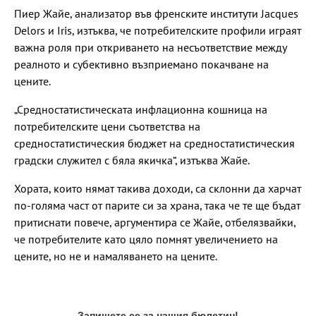
Пиер Жайе, анализатор във френските институти Jacques
Delors и Iris, изтъква, че потребителските профили играят
важна роля при откриването на несъответствие между
реалното и субективно възприемано покачване на
цените.
„Средностатистическата инфлационна кошница на
потребителските цени съответства на
средностатистическия бюджет на средностатистическия
градски служител с бяла якичка“, изтъква Жайе.
Хората, които нямат такива доходи, са склонни да харчат
по-голяма част от парите си за храна, така че те ще бъдат
притиснати повече, аргументира се Жайе, отбелязвайки,
че потребителите като цяло помнят увеличението на
цените, но не и намаляването на цените.