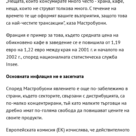
„Нещата, които консумирате много често - храна, кафе,
неща, които не струват толкова много. С течение на
времето те ще оформят вашите възприятия, защото това
са най-честите трансакции“, каза Мастробуони.
Франция е пример за това, където средната цена на
обикновено кафе в заведение се е повишила от 1,19
евро на 1,22 евро между края на 2001 г. и началото на
2002 г., според националната статистическа служба
Insee.
Основната инфлация не е засегната
Според Мастробуони явлението е още по-забележимо в
страни, където секторите, свързани с дистрибуцията, са
по-малко концентрирани, тъй като малките търговци на
дребно имат по-голяма свобода да повишават цените на
своите продукти.
Европейската комисия (ЕК) изчислява, че действителното