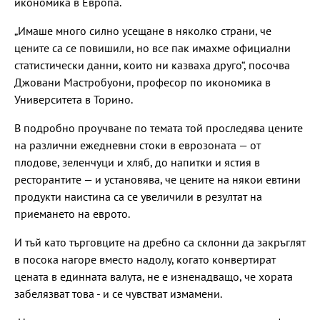
икономика в Европа.
„Имаше много силно усещане в няколко страни, че
цените са се повишили, но все пак имахме официални
статистически данни, които ни казваха друго“, посочва
Джовани Мастробуони, професор по икономика в
Университета в Торино.
В подробно проучване по темата той проследява цените
на различни ежедневни стоки в еврозоната — от
плодове, зеленчуци и хляб, до напитки и ястия в
ресторантите — и установява, че цените на някои евтини
продукти наистина са се увеличили в резултат на
приемането на еврото.
И тъй като търговците на дребно са склонни да закръглят
в посока нагоре вместо надолу, когато конвертират
цената в единната валута, не е изненадващо, че хората
забелязват това - и се чувстват измамени.