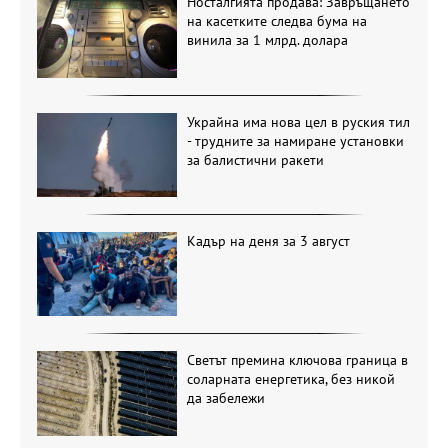
Носталгията продава: Завръщането
на касетките следва бума на
винила за 1 млрд. долара
Украйна има нова цел в руския тил
- трудните за намиране установки
за балистични ракети
Кадър на деня за 3 август
Светът премина ключова граница в
соларната енергетика, без никой
да забележи