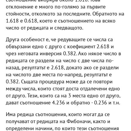
отклонение е много по-голямо за първите
стойности, отколкото за последните. Обратното на
1.618 е 0.618, което е съотношението на всяко
число от редицата и следващото.
Друга особеност е, че редуващите се числа сa
обвързани едно с друго с коефициент 2.618 и
чрез неговата инверсия 0.382. Ако някое число в
редицата се раздели на число с две числа по-
назад, резултатът е 2.618, докато ако се раздели
на числото две места по-напред, резултатът е
0.382. Същата процедура може да се повтори
между числа, които стоят доста отдалечени едно
от друго. Тези, които са на 3 места едно от друго,
дават съотношение 4.236 и обратно - 0.236 и т.н.
Има редица съотношения, които могат да се
получават от редицата на Фибоначи, както и
определени начини, по които тези съотношения