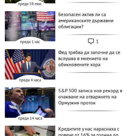
преди 59 мин.
Безопасен актив ли са
американските държавни
облигации?
1
преди 1 час
Фед трябва да започне да се
вслушва в мнението на
обикновените хора
преди 4 часа
S&P 500 записа нов рекорд в
очакване на отварянето на
Ормузкия проток
преди 14 часа
Кредитите у нас нараснаха с
повече от 16% за година до