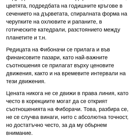
цветята, подредбата на годишните кръгове в
сечението на дърветата, спиралната форма на
черупките на охлювите и рапаните, в
готическите катедрали, разстоянието между
планетите и т.н.
Редицата на Фибоначи се прилага и във
финансовите пазари, като най-важните
съотношения се прилагат върху ценовите
движения, както и на времевите интервали на
тези движения.
Цената никога не се движи в права линия, като
често в корекциите могат да се открият
съотношенията на Фиборачи. Това, разбира се,
не се случва винаги, нито с абсолютна точност,
но достатъчно често, за да му обърнем
внимание.