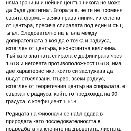
няма граници и нейния център никога не може
да бъде достигнат. Втората е, че тя не променя
своята форма – всяка права линия, изтеглена
от центъра, пресича спиралата под един и същ
ъгъл. Следователно на ъгъла между
допирателната в коя да е точка и радиуса,
изтеглен от центъра, е константна величина.
Тъй като златната спирала е дефинирана чрез
1.618 и неговата противоположност 0.618, има
две характеристики, които си заслужава да
бъдат отбелязани. Първо, всеки радиус,
изтеглен от теоретичния център на спиралата, е
свързан с радиуса, който го предхожда на 90
градуса, с коефициент 1.618.
Редицата на Фибоначи се наблюдава в
природата като последователността в
подредбата на клоните на дърветата, листата,