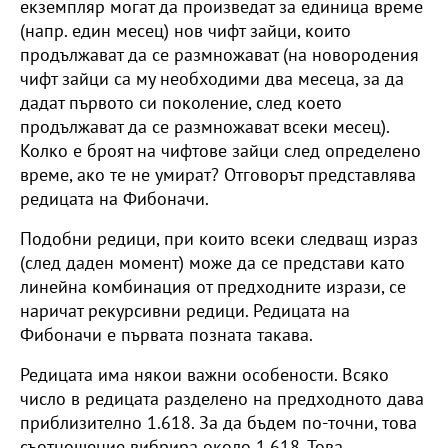
екземпляр могат да произведат за единица време
(напр. един месец) нов чифт зайци, които
продължават да се размножават (на новородения
чифт зайци са му необходими два месеца, за да
дадат първото си поколение, след което
продължават да се размножават всеки месец).
Колко е броят на чифтове зайци след определено
време, ако те не умират? Отговорът представлява
редицата на Фибоначи.
Подобни редици, при които всеки следващ израз
(след даден момент) може да се представи като
линейна комбинация от предходните изрази, се
наричат рекурсивни редици. Редицата на
Фибоначи е първата позната такава.
Редицата има някои важни особености. Всяко
число в редицата разделено на предходното дава
приблизително 1.618. За да бъдем по-точни, това
съотношение вибрира около 1.618. Това