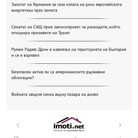
Залогът на Германия за газа излага на риск европейската
енергетика през зимата
Сенатът на САЩ прие законопроект за разходите, който
игнорира призивите на Тръмп
Румен Радев: Дрон е навлязъл на територията на България
и се е взривил
Безопасен актив ли са американските държавни
облигации?
Войната хвърля сянка върху пазара на дизел