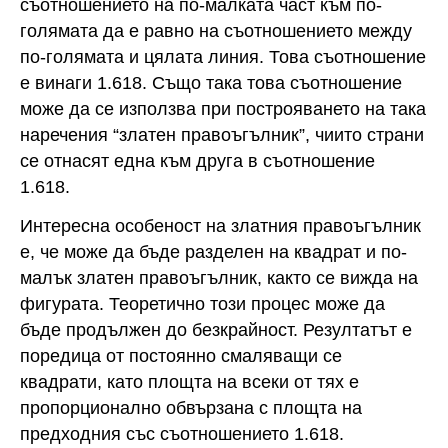
съотношението на по-малката част към по-
голямата да е равно на съотношението между
по-голямата и цялата линия. Това съотношение
е винаги 1.618. Също така това съотношение
може да се използва при построяването на така
наречения “златен правоъгълник”, чиито страни
се отнасят една към друга в съотношение
1.618.
Интересна особеност на златния правоъгълник
е, че може да бъде разделен на квадрат и по-
малък златен правоъгълник, както се вижда на
фигурата. Теоретично този процес може да
бъде продължен до безкрайност. Резултатът е
поредица от постоянно смаляващи се
квадрати, като площта на всеки от тях е
пропорционално обвързана с площта на
предходния със съотношението 1.618.