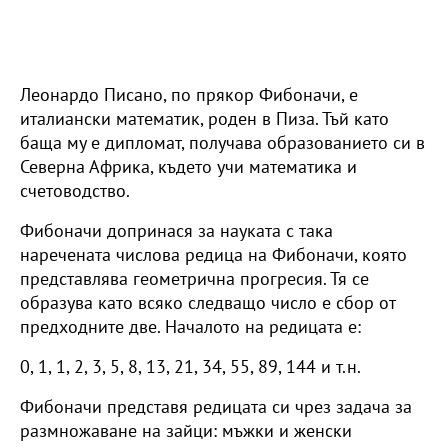
Леонардо Писано, по прякор Фибоначи, е
италиански математик, роден в Пиза. Тъй като
баща му е дипломат, получава образованието си в
Северна Африка, където учи математика и
счетоводство.
Фибоначи допринася за науката с така
наречената числова редица на Фибоначи, която
представлява геометрична прогресия. Тя се
образува като всяко следващо число е сбор от
предходните две. Началото на редицата е:
0, 1, 1, 2, 3, 5, 8, 13, 21, 34, 55, 89, 144 и т.н.
Фибоначи представя редицата си чрез задача за
размножаване на зайци: мъжки и женски