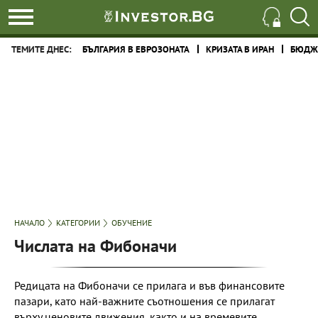
ТЕМИТЕ ДНЕС:
БЪЛГАРИЯ В ЕВРОЗОНАТА
КРИЗАТА В ИРАН
БЮДЖЕ
НАЧАЛО
КАТЕГОРИИ
ОБУЧЕНИЕ
Числата на Фибоначи
Редицата на Фибоначи се прилага и във финансовите
пазари, като най-важните съотношения се прилагат
върху ценовите движения, както и на времевите